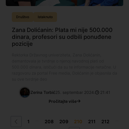
Društvo
Istaknuto
Zana Dolićanin: Plata mi nije 500.000
dinara, profesori su odbili ponuđene
pozicije
Rektorka Državnog univerziteta, Zana Dolićanin,
demantovala je tvrdnje o njenoj navodnoj plati od
500.000 dinara, ističući da su te informacije netačne. U
razgovoru za portal Free media, Dolićanin je objasnila da
su ove tvrdnje deo
Zerina Torbić
25. septembar 2024.
21:41
Pročitajte više
...
...
1
208
209
210
211
212