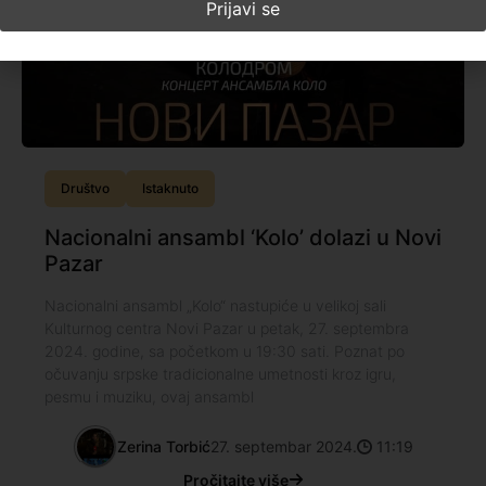
Društvo
Istaknuto
Nacionalni ansambl ‘Kolo’ dolazi u Novi
Pazar
Nacionalni ansambl „Kolo“ nastupiće u velikoj sali
Kulturnog centra Novi Pazar u petak, 27. septembra
2024. godine, sa početkom u 19:30 sati. Poznat po
očuvanju srpske tradicionalne umetnosti kroz igru,
pesmu i muziku, ovaj ansambl
Zerina Torbić
27. septembar 2024.
11:19
Pročitajte više