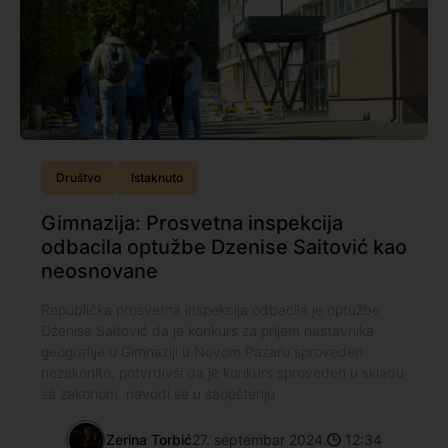
Društvo
Istaknuto
Gimnazija: Prosvetna inspekcija
odbacila optužbe Dzenise Saitović kao
neosnovane
Republička prosvetna inspekcija odbacila je optužbe
Dženise Saitović da je konkurs za prijem nastavnika
geografije u Gimnaziji u Novom Pazaru sproveden
nezakonito, potvrdivši da je konkurs sproveden u skladu
sa zakonom, navodi se u saopštenju
Zerina Torbić
27. septembar 2024.
12:34