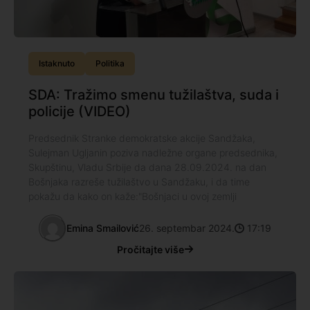
Istaknuto
Politika
SDA: Tražimo smenu tužilaštva, suda i
policije (VIDEO)
Predsednik Stranke demokratske akcije Sandžaka,
Sulejman Ugljanin poziva nadležne organe predsednika,
Skupštinu, Vladu Srbije da dana 28.09.2024. na dan
Bošnjaka razreše tužilaštvo u Sandžaku, i da time
pokažu da kako on kaže:"Bošnjaci u ovoj zemlji
Emina Smailović
26. septembar 2024.
17:19
Pročitajte više