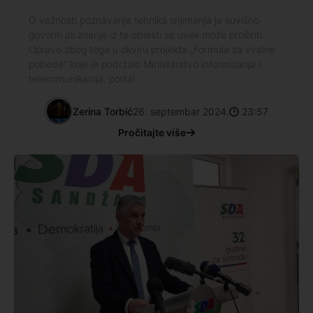
O važnosti poznavanja tehnika snjimanja je suvišno
govoriti ali znanje iz te oblasti se uvek može proširiti.
Upravo zbog toga u okviru projekta „Formula za viralne
pobede“ koje je podržalo Ministarstvo informisanja i
telekomunikacija, portal
Zerina Torbić
26. septembar 2024.
23:57
Pročitajte više