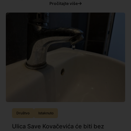
Pročitajte više
Društvo
Istaknuto
Ulica Save Kovačevića će biti bez