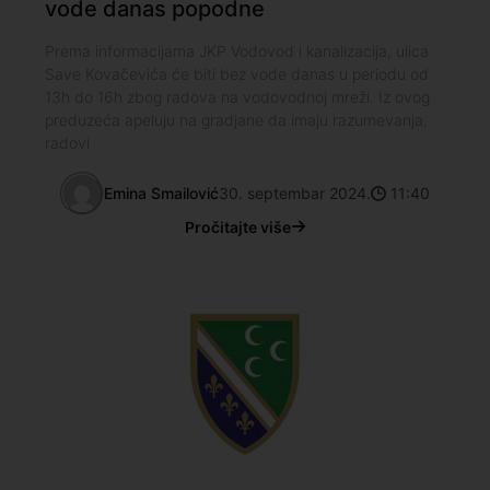
vode danas popodne
Prema informacijama JKP Vodovod i kanalizacija, ulica
Save Kovačevića će biti bez vode danas u periodu od
13h do 16h zbog radova na vodovodnoj mreži. Iz ovog
preduzeća apeluju na gradjane da imaju razumevanja,
radovi
Emina Smailović
30. septembar 2024.
11:40
Pročitajte više