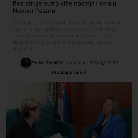
Bez struje sutra više naselja i sela u
Novom Pazaru
Bez struje sutra biće korisnici na više lokacija u Novom
Pazaru i okolini u periodu od 08:00 do 17:00h, zbog
radova na redovnom održavanju trafostanice. Bez
električne energije sutra će biti meštani ulice Save
Kovačevića
Zerina Torbić
26. septembar 2024.
15:55
Pročitajte više