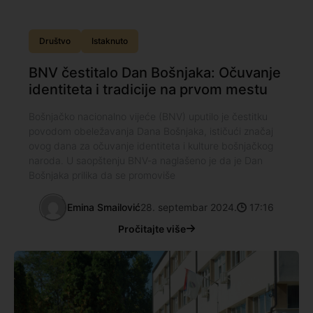
Društvo
Istaknuto
BNV čestitalo Dan Bošnjaka: Očuvanje
identiteta i tradicije na prvom mestu
Bošnjačko nacionalno vijeće (BNV) uputilo je čestitku
povodom obeležavanja Dana Bošnjaka, ističući značaj
ovog dana za očuvanje identiteta i kulture bošnjačkog
naroda. U saopštenju BNV-a naglašeno je da je Dan
Bošnjaka prilika da se promoviše
Emina Smailović
28. septembar 2024.
17:16
Pročitajte više