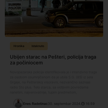
Hronika
Istaknuto
Ubijen starac na Pešteri, policija traga
za počiniocem
Novopazarska policija identifikovala je i intenzivno traga
za osobom osumnjičenom da je ubila S.G. (85) iz sela
Grgaje, na Pešterskoj visoravni, nezvanično saznaje
radio Sto plus. Telo starca, sa vidljivim povredama
nanetim, najverovatnije, tupim predmetom,
Enes Radetinac
30. septembar 2024.
16:59