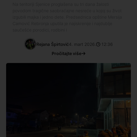
Na teritoriji Sjenice proglašena su tri dana žalosti
povodom tragične saobraćajne nesreće u kojoj su život
izgubili majka i jedno dete. Predsednica opštine Mersija
Camović Rebronja uputila je najiskrenije i najdublje
saučešće porodici, rodbini i
Rejana Špirtović
4. mart 2026.
12:36
Pročitajte više