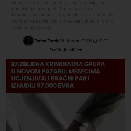
Nema povređenih u saobraćajnoj nezgodi koja se
dogodila u centru grada. Prema dostupnim
informacijama, sudarili su se putničko vozilo i motocikl.
Na oba vozila pričinjena je materijalna šteta, a kako je
došlo do nezgode za
Zerina Torbić
28. februar 2026.
17:23
Pročitajte više