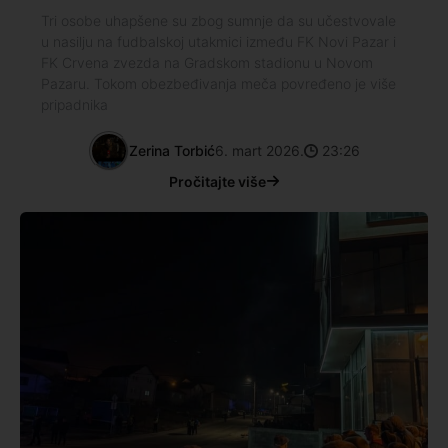
Tri osobe uhapšene su zbog sumnje da su učestvovale
u nasilju na fudbalskoj utakmici između FK Novi Pazar i
FK Crvena zvezda na Gradskom stadionu u Novom
Pazaru. Tokom obezbeđivanja meča povređeno je više
pripadnika
Zerina Torbić
6. mart 2026.
23:26
Pročitajte više