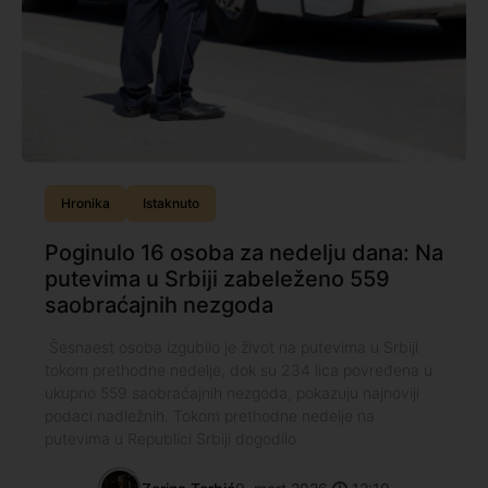
Hronika
Istaknuto
Poginulo 16 osoba za nedelju dana: Na
putevima u Srbiji zabeleženo 559
saobraćajnih nezgoda
Šesnaest osoba izgubilo je život na putevima u Srbiji
tokom prethodne nedelje, dok su 234 lica povređena u
ukupno 559 saobraćajnih nezgoda, pokazuju najnoviji
podaci nadležnih. Tokom prethodne nedelje na
putevima u Republici Srbiji dogodilo