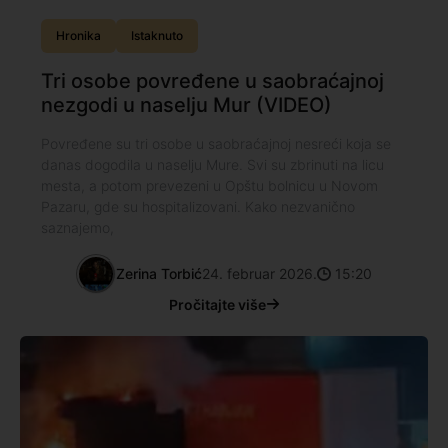
Hronika
Istaknuto
Tri osobe povređene u saobraćajnoj
nezgodi u naselju Mur (VIDEO)
Povređene su tri osobe u saobraćajnoj nesreći koja se
danas dogodila u naselju Mure. Svi su zbrinuti na licu
mesta, a potom prevezeni u Opštu bolnicu u Novom
Pazaru, gde su hospitalizovani. Kako nezvanično
saznajemo,
Zerina Torbić
24. februar 2026.
15:20
Pročitajte više