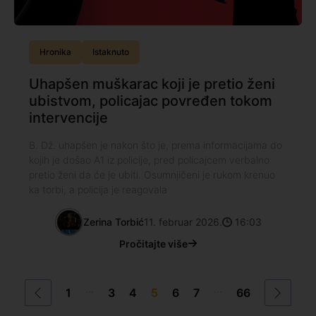
Hronika
Istaknuto
Uhapšen muškarac koji je pretio ženi
ubistvom, policajac povređen tokom
intervencije
B. Dž. uhapšen je nakon što je, prema informacijama do
kojih je došao A1 iz policije, pred policajcem verbalno
pretio ženi da će je ubiti. Osumnjičeni je rukom krenuo
ka torbi, a policija je reagovala
Zerina Torbić
11. februar 2026.
16:03
Pročitajte više
...
...
1
3
4
5
6
7
66