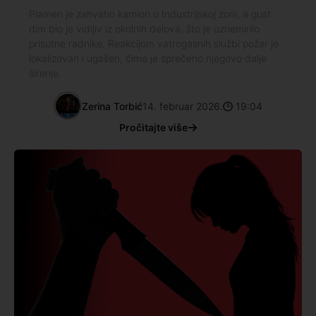
Plamen je zahvatio kamion u Industrijskoj zoni, a gust
dim bio je vidljiv iz okolnih delova, što je uznemirilo
prisutne radnike. Reakcijom vatrogasnih službi požar je
lokalizovan i ugašen, čime je sprečeno njegovo dalje
širenje.
Zerina Torbić
14. februar 2026.
19:04
Pročitajte više