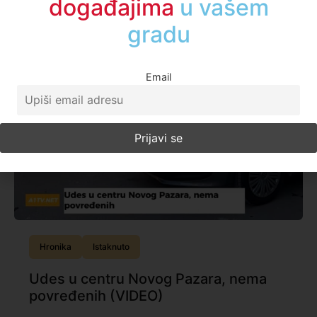
događajima
u regionu
Email
Hronika
Istaknuto
Udes u centru Novog Pazara, nema
povređenih (VIDEO)