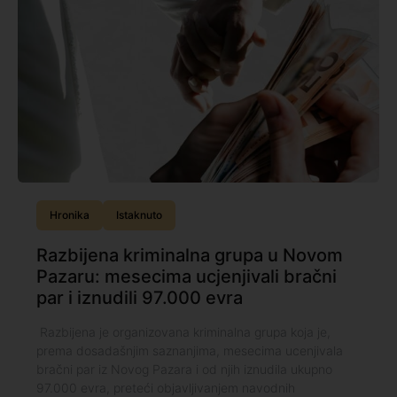
Hronika
Istaknuto
Razbijena kriminalna grupa u Novom
Pazaru: mesecima ucjenjivali bračni
par i iznudili 97.000 evra
Razbijena je organizovana kriminalna grupa koja je,
prema dosadašnjim saznanjima, mesecima ucenjivala
bračni par iz Novog Pazara i od njih iznudila ukupno
97.000 evra, preteći objavljivanjem navodnih