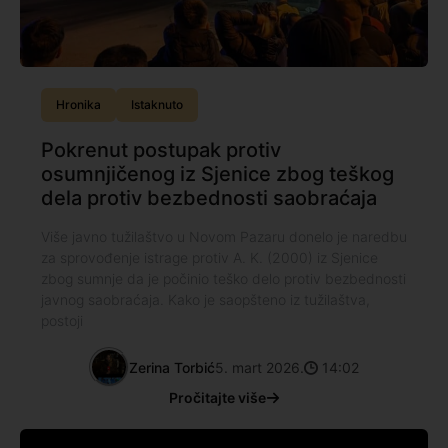
Hronika
Istaknuto
Pokrenut postupak protiv
osumnjičenog iz Sjenice zbog teškog
dela protiv bezbednosti saobraćaja
Više javno tužilaštvo u Novom Pazaru donelo je naredbu
za sprovođenje istrage protiv A. K. (2000) iz Sjenice
zbog sumnje da je počinio teško delo protiv bezbednosti
javnog saobraćaja. Kako je saopšteno iz tužilaštva,
postoji
Zerina Torbić
5. mart 2026.
14:02
Pročitajte više