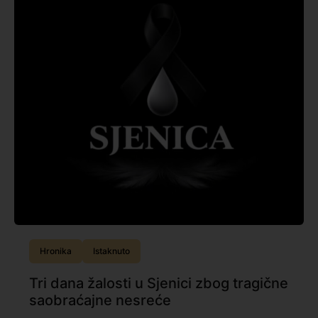
Hronika
Istaknuto
Tri dana žalosti u Sjenici zbog tragične
saobraćajne nesreće