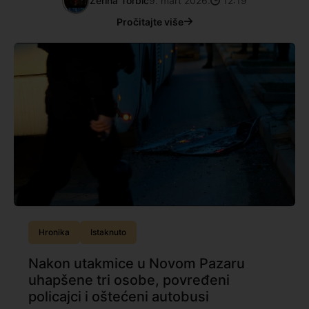
Zerina Torbić
9. mart 2026.
12:19
Pročitajte više
Hronika
Istaknuto
Nakon utakmice u Novom Pazaru
uhapšene tri osobe, povređeni
policajci i oštećeni autobusi