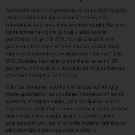
Automatizirani robot postavlja se na podlakticu gdje
ultrazvučnim snimanjem pronalazi vene, dok
robotska ruka prema njima pozicionira iglu. Na svim
ispitanicima na kojima je ovaj uređaj testiran
preciznost mu je bila 87%, dok je u skupini onih
pacijenata kod kojih su vene lake za pronalaženje
uspješnost robotskog „medicinskog tehničara“ bila
97%. Doduše, testiranje je obavljeno na samo 31
pacijentu, no i to je bilo dovoljno za objavu članka u
stručnom časopisu
Technology
.
Osim za dobijanje uzorka krvi ista se tehnologija
može upotrijebiti i za uvođenje intravenoznih sondi,
katetera, arterijske kanile, igala za dijalizu i slično.
Znanstvenici koji stoje iza ove inovacije kažu da bi se
ona u budućnosti mogla spojiti s centrifugalnim
analizatorom krvi, što bi stvorilo mobilnu jedinicu za
lako obavljanje pretraga u bolnicama ili