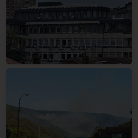
Hronika
Istaknuto
289
Podignut optužni predlog protiv E.A. zbog napada u
Novom Pazaru, produžen mu pritvor