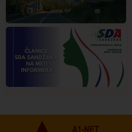
Društvo
Istaknuto
272
Požar od Magliča do Ušća, brda u plamenu –
vatrogasci na terenu
Istaknuto
Politika
173
Organizacija žena SDA Sandžaka osudila tekst
Informera o Anisi Fetahović i Adeli Melajac