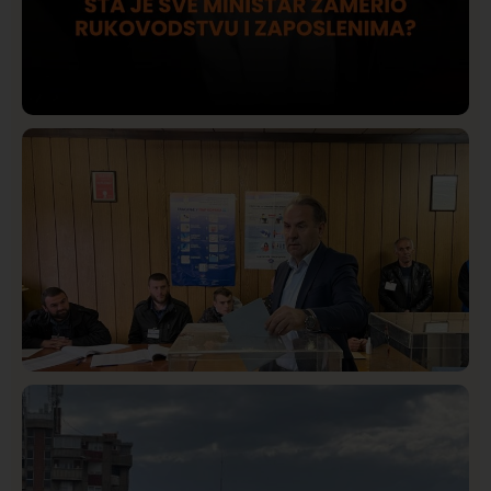
Društvo
Istaknuto
423
Lončar o Opštoj bolnici u Novom Pazaru: „Šta glumite?
Taksi stanicu?“
Istaknuto
Politika
326
Rasim Ljajić podneo ostavku na mesto predsednika
SDPS