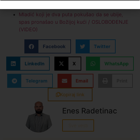
(VIDEO)
Mladić koji je dva puta pokušao da se ubije,
spas pronašao u Božijoj kući / OSLOBOĐENJE
(VIDEO)
Facebook
Twitter
LinkedIn
X
WhatsApp
Telegram
Email
Print
Kopiraj link
Enes Radetinac
Sve vesti