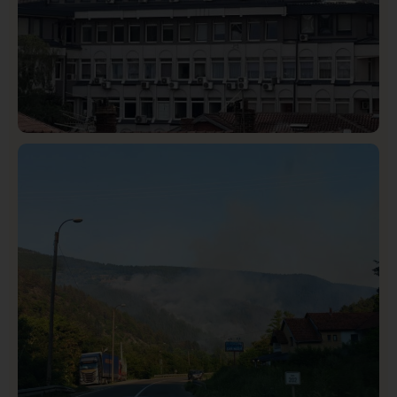
Hronika
Istaknuto
302
Podignut optužni predlog protiv E.A. zbog napada u
Novom Pazaru, produžen mu pritvor