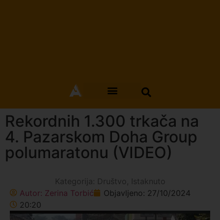
Rekordnih 1.300 trkača na
4. Pazarskom Doha Group
polumaratonu (VIDEO)
Kategorija:
Društvo
,
Istaknuto
Autor:
Zerina Torbić
Objavljeno:
27/10/2024
20:20