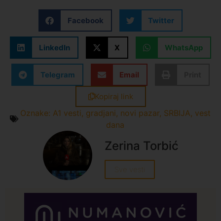
Facebook
Twitter
LinkedIn
X
WhatsApp
Telegram
Email
Print
Kopiraj link
Oznake:
A1 vesti
,
gradjani
,
novi pazar
,
SRBIJA
,
vest
dana
Zerina Torbić
Sve vesti