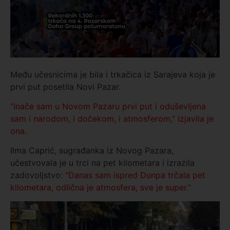
Među učesnicima je bila i trkačica iz Sarajeva koja je
prvi put posetila Novi Pazar.
“Inače sam u Novom Pazaru prvi put i oduševljena
sam i narodom, i dočekom, i atmosferom,” izjavila je
ona.
Ilma Caprić, sugrađanka iz Novog Pazara,
učestvovala je u trci na pet kilometara i izrazila
zadovoljstvo:
“Danas sam ispred Dunpa trčala pet
kilometara, odlična je atmosfera, sve je super.”