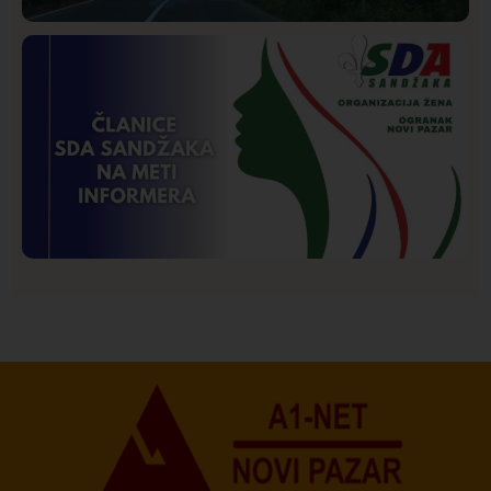
Društvo
Istaknuto
274
Požar od Magliča do Ušća, brda u plamenu –
vatrogasci na terenu
Istaknuto
Politika
175
Organizacija žena SDA Sandžaka osudila tekst
Informera o Anisi Fetahović i Adeli Melajac