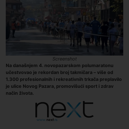
Screenshot
Na današnjem 4. novopazarskom polumaratonu
učestvovao je rekordan broj takmičara – više od
1.300 profesionalnih i rekreativnih trkača preplavilo
je ulice Novog Pazara, promovišući sport i zdrav
način života.