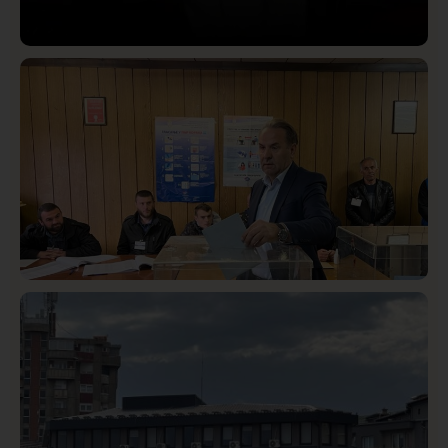
Društvo
Istaknuto
424
Lončar o Opštoj bolnici u Novom Pazaru: „Šta glumite?
Taksi stanicu?“
Istaknuto
Politika
327
Rasim Ljajić podneo ostavku na mesto predsednika
SDPS