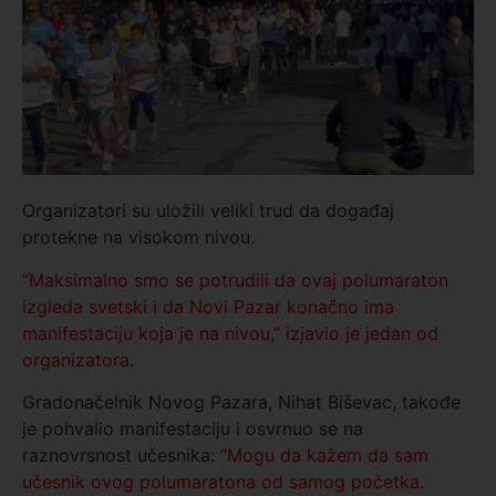
Organizatori su uložili veliki trud da događaj
protekne na visokom nivou.
“Maksimalno smo se potrudili da ovaj polumaraton
izgleda svetski i da Novi Pazar konačno ima
manifestaciju koja je na nivou,” izjavio je jedan od
organizatora.
Gradonačelnik Novog Pazara, Nihat Biševac, takođe
je pohvalio manifestaciju i osvrnuo se na
raznovrsnost učesnika:
“Mogu da kažem da sam
učesnik ovog polumaratona od samog početka.