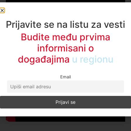
Prijavite se na listu za vesti
Budite među prvima
informisani o
događajima
u regionu
Email