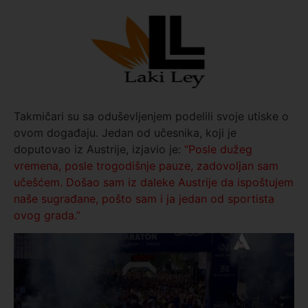
Takmičari su sa oduševljenjem podelili svoje utiske o
ovom događaju. Jedan od učesnika, koji je
doputovao iz Austrije, izjavio je:
“Posle dužeg
vremena, posle trogodišnje pauze, zadovoljan sam
učešćem. Došao sam iz daleke Austrije da ispoštujem
naše sugrađane, pošto sam i ja jedan od sportista
ovog grada.”