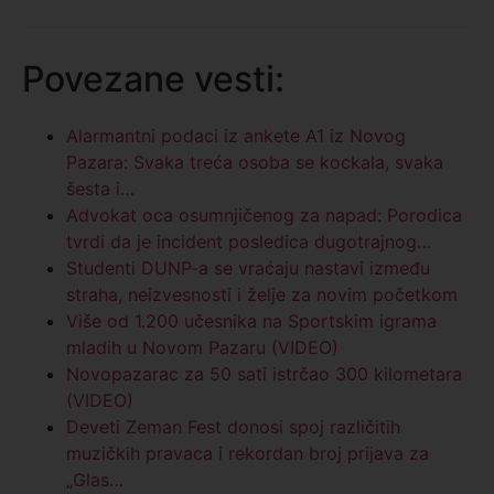
Povezane vesti:
Alarmantni podaci iz ankete A1 iz Novog
Pazara: Svaka treća osoba se kockala, svaka
šesta i…
Advokat oca osumnjičenog za napad: Porodica
tvrdi da je incident posledica dugotrajnog…
Studenti DUNP-a se vraćaju nastavi između
straha, neizvesnosti i želje za novim početkom
Više od 1.200 učesnika na Sportskim igrama
mladih u Novom Pazaru (VIDEO)
Novopazarac za 50 sati istrčao 300 kilometara
(VIDEO)
Deveti Zeman Fest donosi spoj različitih
muzičkih pravaca i rekordan broj prijava za
„Glas…