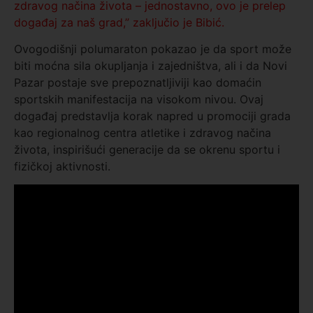
zdravog načina života – jednostavno, ovo je prelep
događaj za naš grad,” zaključio je Bibić.
Ovogodišnji polumaraton pokazao je da sport može
biti moćna sila okupljanja i zajedništva, ali i da Novi
Pazar postaje sve prepoznatljiviji kao domaćin
sportskih manifestacija na visokom nivou. Ovaj
događaj predstavlja korak napred u promociji grada
kao regionalnog centra atletike i zdravog načina
života, inspirišući generacije da se okrenu sportu i
fizičkoj aktivnosti.