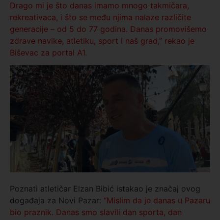
Drago mi je što danas imamo mnogo takmičara,
rekreativaca, i što se među njima nalaze različite
generacije – od 5 do 77 godina. Danas promovišemo
zdrave navike, atletiku, sport i naš grad,” rekao je
Biševac za portal A1.
Poznati atletičar Elzan Bibić istakao je značaj ovog
događaja za Novi Pazar:
“Mislim da je danas u Pazaru
bio praznik. Danas smo slavili dan sporta, dan