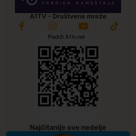
A1TV - Društvene mreže
Najčitanije ove nedelje