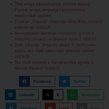
Tiha snaga zdravstvenog sistema Novog
Pazara: snaga, empatija i posvećenost
medicinskih sestara
Direktor „Čistoće“: Deponiju Golo Brdo moramo
odblokirati (VIDEO)
Novopazarac Mehmed Hamidović govori o
trenutnoj situaciji na Bliskom istoku( VIDEO)
Dom zdravlja: „Prijavite lekara ili medicinsku
sestru ako niste zadovoljni njihovim radom”
(VIDEO)
Šta muči stanare, a šta upravnika zgrada u
Novom Pazaru? (VIDEO)
Facebook
Twitter
LinkedIn
X
WhatsApp
Telegram
Email
Print