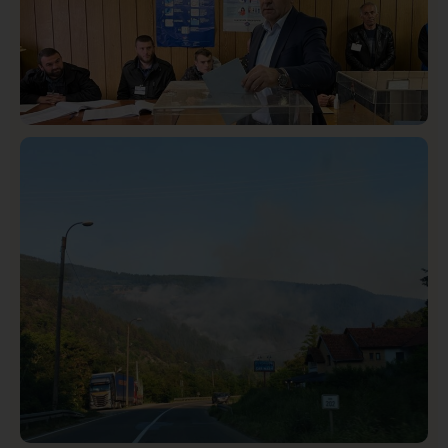
Istaknuto
Politika
326
Rasim Ljajić podneo ostavku na mesto predsednika
SDPS