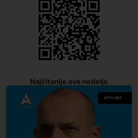
Najčitanije ove nedelje