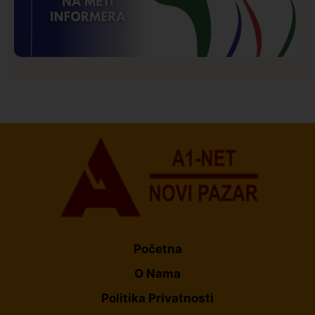
Istaknuto
Politika
173
Organizacija žena SDA Sandžaka osudila tekst
Informera o Anisi Fetahović i Adeli Melajac
Početna
O Nama
Politika Privatnosti