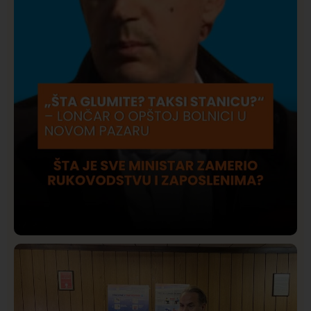
Društvo
Istaknuto
421
Lončar o Opštoj bolnici u Novom Pazaru: „Šta glumite?
Taksi stanicu?“