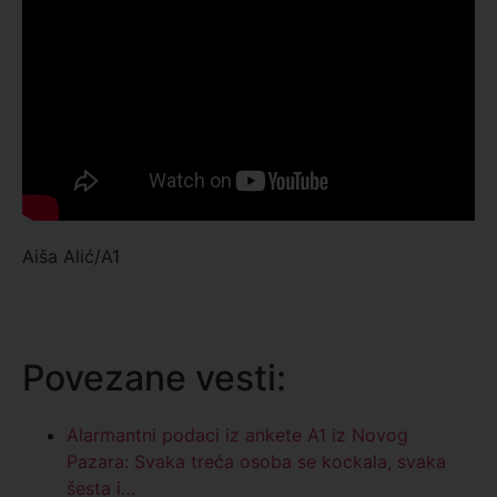
Aiša Alić/A1
Povezane vesti:
Alarmantni podaci iz ankete A1 iz Novog
Pazara: Svaka treća osoba se kockala, svaka
šesta i…