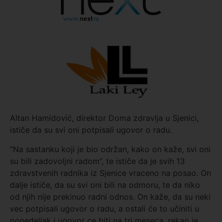
Altan Hamidović, direktor Doma zdravlja u Sjenici,
ističe da su svi oni potpisali ugovor o radu.
‘’Na sastanku koji je bio održan, kako on kaže, svi oni
su bili zadovoljni radom’’, te ističe da je svih 13
zdravstvenih radnika iz Sjenice vraceno na posao. On
dalje ističe, da su svi oni bili na odmoru, te da niko
od njih nije prekinuo radni odnos. On kaže, da su neki
vec potpisali ugovor o radu, a ostali će to učiniti u
ponedeljak i ugovor ce biti na tri meseca, rekao je