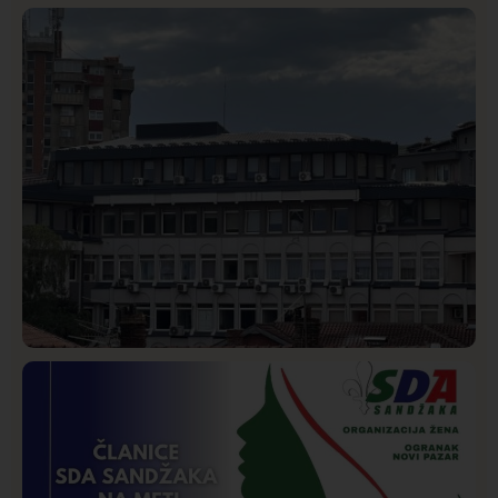
Društvo
Istaknuto
272
Požar od Magliča do Ušća, brda u plamenu –
vatrogasci na terenu
Hronika
Istaknuto
234
Podignut optužni predlog protiv E.A. zbog napada u
Novom Pazaru, produžen mu pritvor