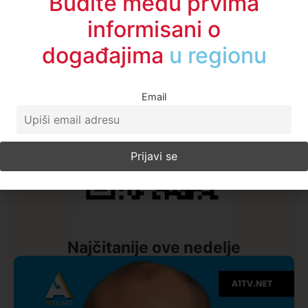
Budite među prvima
informisani o
događajima
u regionu
Email
Najčitanije ove nedelje