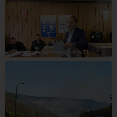
Društvo
Istaknuto
418
Lončar o Opštoj bolnici u Novom Pazaru: „Šta glumite?
Taksi stanicu?“
Istaknuto
Politika
322
Rasim Ljajić podneo ostavku na mesto predsednika
SDPS