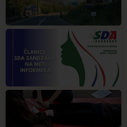
Društvo
Istaknuto
268
Požar od Magliča do Ušća, brda u plamenu –
vatrogasci na terenu
Istaknuto
Politika
170
Organizacija žena SDA Sandžaka osudila tekst
Informera o Anisi Fetahović i Adeli Melajac