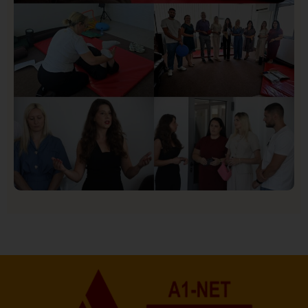
Društvo
Istaknuto
154
U Novom Pazaru počeo prvi HISBAS Neuro Kamp za
decu sa razvojnim izazovima