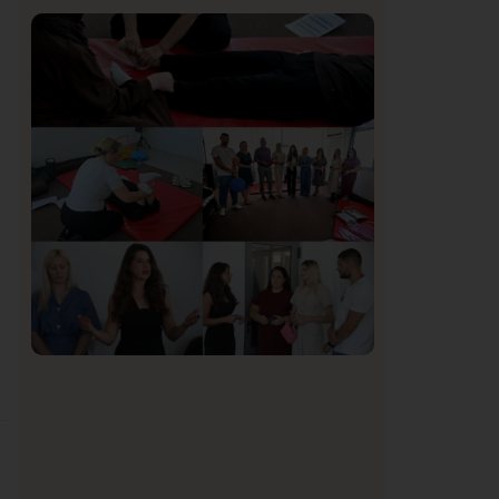
Istaknuto
Politika
170
Organizacija žena SDA Sandžaka osudila
tekst Informera o Anisi Fetahović i Adeli
Melajac
Društvo
Istaknuto
154
U Novom Pazaru počeo prvi HISBAS
Neuro Kamp za decu sa razvojnim
izazovima