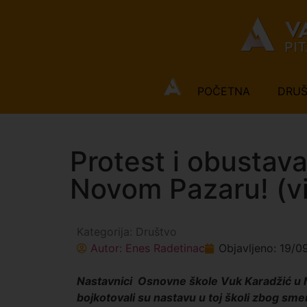
POČETNA
DRU
Protest i obustav
Novom Pazaru! (v
Kategorija:
Društvo
Autor:
Enes Radetinac
Objavljeno:
19/0
Nastavnici Osnovne škole Vuk Karadžić u 
bojkotovali su nastavu u toj školi zbog sm