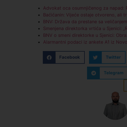
Advokat oca osumnjičenog za napad: Po
Baćićanin: Vijeće ostaje otvoreno, ali t
BNV: Država da prestane sa veličanjem
Smenjena direktorka vrtića u Sjenici: 
BNV o smeni direktorke u Sjenici: Obr
Alarmantni podaci iz ankete A1 iz Nov
Facebook
Twitter
Telegram