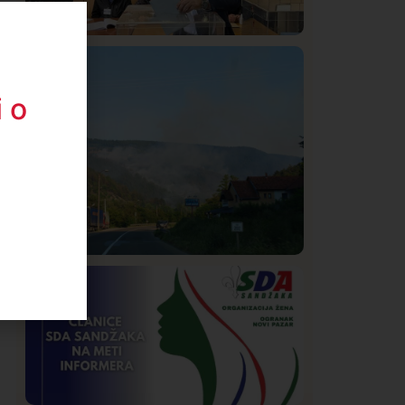
Istaknuto
Politika
322
Rasim Ljajić podneo ostavku na mesto
 o
predsednika SDPS
Društvo
Istaknuto
268
Požar od Magliča do Ušća, brda u
plamenu – vatrogasci na terenu