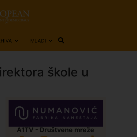
RHIVA
MLADI
rektora škole u
A1TV - Društvene mreže