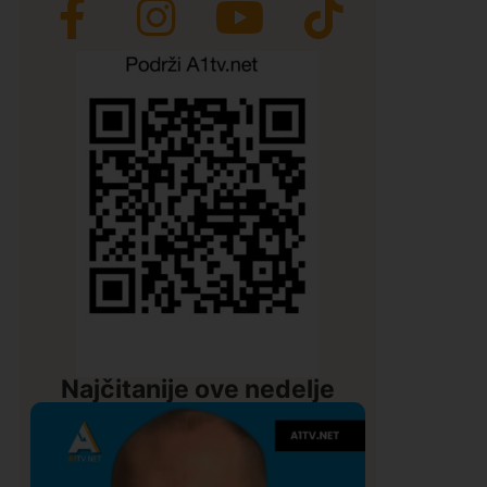
Najčitanije ove nedelje