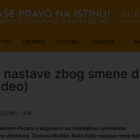
ŠTVO
HRONIKA
POLITIKA
PROJEKTI
A
a nastave zbog smene di
ideo)
9/2018
14:47
Novom Pazaru u dogovoru sa roditeljima i učenicima
ene direktora Zenuna Mučića. Kako kažu nastave neće biti