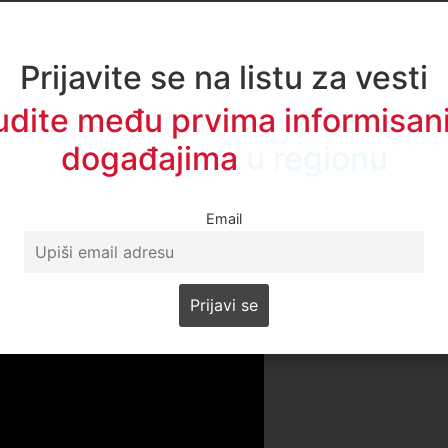
dve preporuke za smene direktora u novopazarskim
Prijavite se na listu za vesti
ć” Munira Šabotića jer je zaposlio sina Anisa na mesto
udite među prvima informisani
msko-trgovinske škole Seada Ljajića jer je zaposlio decu
dinu i Aldina.
događajima
u regionu
Email