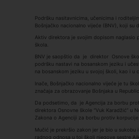
Podršku nasitavnicima, učenicima i roditeljima
Bošnjačko nacionalno vijeće (BNV), koji su d
Aktiv direktora je svojim dopisom naglasio p
škola.
BNV je saopštio da je direktor Osnove škole
podršku nastavi na bosanskom jeziku i učes
na bosanskom jeziku u svojoj školi, kao i u
Inače, Bošnjačko nacionalno vijeće je tu š
značaja za obrazovanje Bošnjaka u Republici 
Da podsetimo, da je Agencija za borbu prot
direktora Osnovne škole “Vuk Karadžić” u 
Zakona o Agenciji za borbu protiv korpucije
Mučić je prekršio zakon jer je bio u sukobu i
radnog odnosa u toj školi njegove sestre Aj