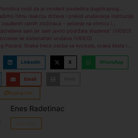
rodica tvrdi da je incident posledica dugotrajnog…
ražimo hitnu reakciju države i prekid urušavanja institucija
 osuđenih ratnih zločinaca – sećanje na otmicu i…
„Razrešena sam jer sam javno podržala studente“ (VIDEO)
azovanje se sistematski urušava (VIDEO)
og Pazara: Svaka treća osoba se kockala, svaka šesta i…
LinkedIn
X
WhatsApp
Email
Print
Kopiraj link
Enes Radetinac
Sve vesti