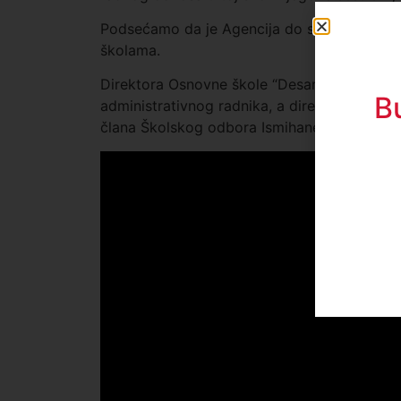
Podsećamo da je Agencija do sada donela 
školama.
Direktora Osnovne škole “Desanka Maksimovi
B
administrativnog radnika, a direktora Ekono
člana Školskog odbora Ismihane Murtezić, Al