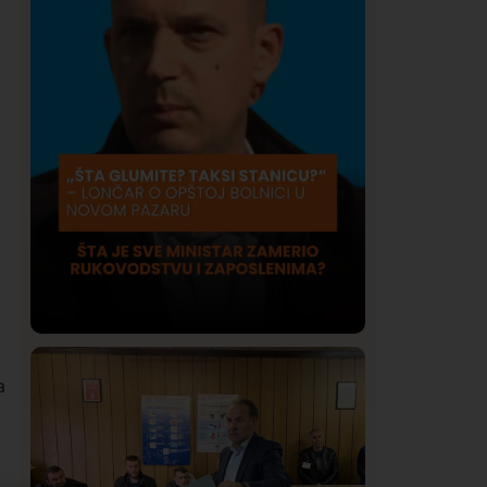
Društvo
Istaknuto
417
a
Lončar o Opštoj bolnici u Novom
Pazaru: „Šta glumite? Taksi stanicu?“