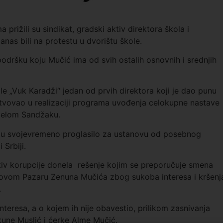
 prižili su sindikat, gradski aktiv direktora škola i
anas bili na protestu u dvorištu škole.
odršku koju Mučić ima od svih ostalih osnovnih i srednjih
 „Vuk Karadži“ jedan od prvih direktora koji je dao punu
tvovao u realizaciji programa uvođenja celokupne nastave
 celom Sandžaku.
kolu svojevremeno proglasilo za ustanovu od posebnog
Srbiji.
iv korupcije donela rešenje kojim se preporučuje smena
Novom Pazaru Zenuna Mučića zbog sukoba interesa i kršenj
.
nteresa, a o kojem ih nije obavestio, prilikom zasnivanja
kune Muslić i ćerke Alme Mučić.