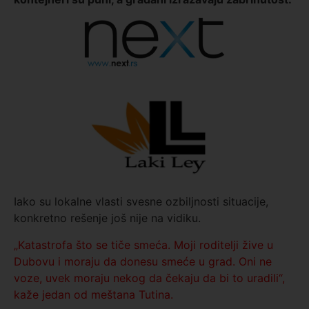
Iako su lokalne vlasti svesne ozbiljnosti situacije,
konkretno rešenje još nije na vidiku.
„Katastrofa što se tiče smeća. Moji roditelji žive u
Dubovu i moraju da donesu smeće u grad. Oni ne
voze, uvek moraju nekog da čekaju da bi to uradili“,
kaže jedan od meštana Tutina.