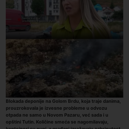
Blokada deponije na Golom Brdu, koja traje danima,
prouzrokovala je izvesne probleme u odvozu
otpada ne samo u Novom Pazaru, već sada i u
opštini Tutin. Količine smeća se nagomilavaju,
kontejneri su puni, a građani izražavaju zabrinutost.