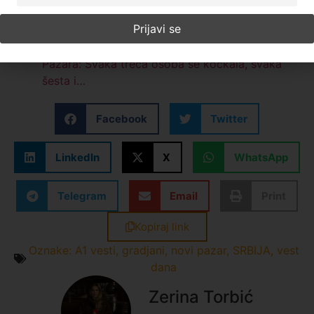
Tužbe, blokade i optužbe: Zašto je Goveđak i
dalje tačka sukoba u Sjenici? (VIDEO)
Alarmantni podaci iz ankete A1 iz Novog
Pazara: Svaka treća osoba se kockala, svaka
šesta i…
Facebook
Twitter
LinkedIn
X
WhatsApp
Telegram
Email
Print
Kopiraj link
Oznake:
A1 vesti
,
gradjani
,
novi pazar
,
SRBIJA
,
vest
dana
Zerina Torbić