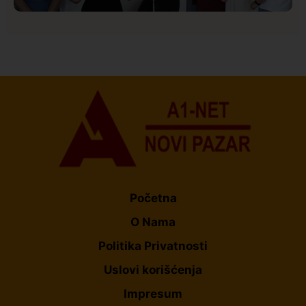
Društvo
Istaknuto
153
U Novom Pazaru počeo prvi HISBAS Neuro Kamp za
decu sa razvojnim izazovima
Početna
O Nama
Politika Privatnosti
Uslovi korišćenja
Impresum