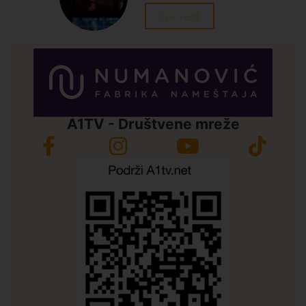
Sve vesti
A1TV - Društvene mreže