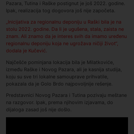
Pazara, Tutina i Raške postignut je još 2022. godine.
Ipak, realizacija tog dogovora još nije započeta.
„Inicijativa za regionalnu deponiju u Raški bila je na
stolu 2022. godine. Da li je ugušena, stala, zaista ne
znam. Ali znamo da je interes svih da imamo uređenu
regionalnu deponiju koja ne ugrožava ničiji život“,
dodala je Kučević.
Najčešće pominjana lokacija bila je Milatkoviće,
između Raške i Novog Pazara, ali je kasnija studija,
koju su sve tri lokalne samouprave prihvatile,
pokazala da je Golo Brdo najpovoljnije rešenje.
Predstavnici Novog Pazara i Tutina pozivaju meštane
na razgovor. Ipak, prema njihovim izjavama, do
dijaloga zasad još nije došlo.