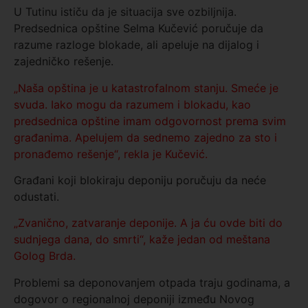
U Tutinu ističu da je situacija sve ozbiljnija.
Predsednica opštine Selma Kučević poručuje da
razume razloge blokade, ali apeluje na dijalog i
zajedničko rešenje.
„Naša opština je u katastrofalnom stanju. Smeće je
svuda. Iako mogu da razumem i blokadu, kao
predsednica opštine imam odgovornost prema svim
građanima. Apelujem da sednemo zajedno za sto i
pronađemo rešenje“, rekla je Kučević.
Građani koji blokiraju deponiju poručuju da neće
odustati.
„Zvanično, zatvaranje deponije. A ja ću ovde biti do
sudnjega dana, do smrti“, kaže jedan od meštana
Golog Brda.
Problemi sa deponovanjem otpada traju godinama, a
dogovor o regionalnoj deponiji između Novog