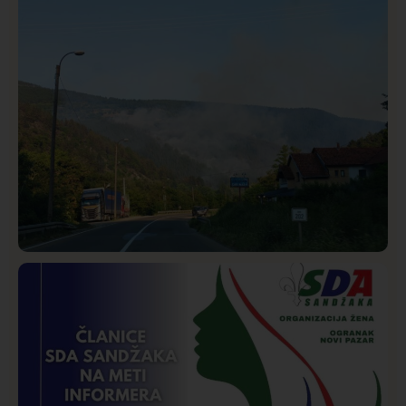
Rasim Ljajić podneo ostavku na mesto predsednika
SDPS
Društvo
Istaknuto
265
Požar od Magliča do Ušća, brda u plamenu –
vatrogasci na terenu