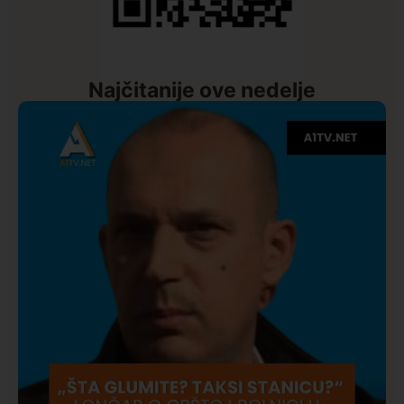
Najčitanije ove nedelje