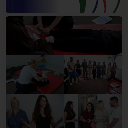
Istaknuto
Politika
170
Organizacija žena SDA Sandžaka osudila tekst
Informera o Anisi Fetahović i Adeli Melajac