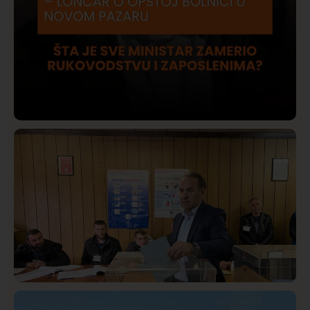
Društvo
Istaknuto
415
Lončar o Opštoj bolnici u Novom Pazaru: „Šta glumite?
Taksi stanicu?“
Istaknuto
Politika
321