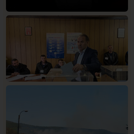
Društvo
Istaknuto
419
Lončar o Opštoj bolnici u Novom Pazaru: „Šta glumite?
Taksi stanicu?“
Istaknuto
Politika
322
Rasim Ljajić podneo ostavku na mesto predsednika
SDPS