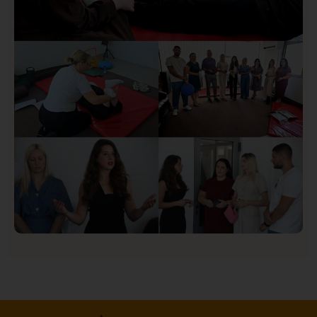
Društvo
Istaknuto
154
U Novom Pazaru počeo prvi HISBAS Neuro Kamp za
decu sa razvojnim izazovima