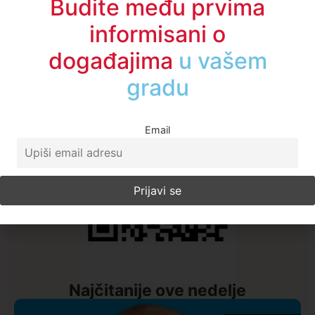
Budite među prvima
A1TV - Društvene mreže
informisani o
događajima
u regionu
Email
Najčitanije ove nedelje