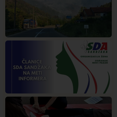
Društvo
Istaknuto
268
Požar od Magliča do Ušća, brda u plamenu –
vatrogasci na terenu
Istaknuto
Politika
170
Organizacija žena SDA Sandžaka osudila tekst
Informera o Anisi Fetahović i Adeli Melajac