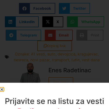
Facebook
Twitter
LinkedIn
X
WhatsApp
Telegram
Email
Print
Kopiraj link
Oznake:
A1 vesti
,
auto
,
devojcica
,
kragujevac
,
nesreca
,
novi pazar
,
transport
,
tutin
,
vest dana
Enes Radetinac
Sve vesti
Prijavite se na listu za vesti