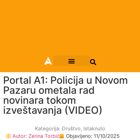
Portal A1: Policija u Novom
Pazaru ometala rad
novinara tokom
izveštavanja (VIDEO)
Kategorija:
Društvo
,
Istaknuto
Autor:
Zerina Torbić
Objavljeno:
11/10/2025