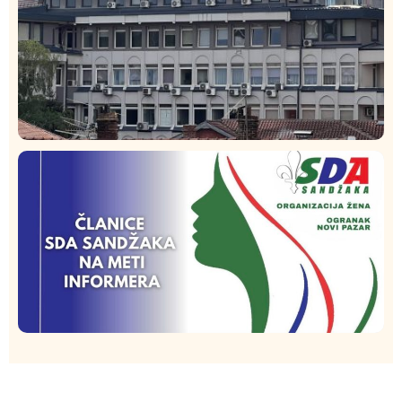
Hronika
Istaknuto
251
Podignut optužni predlog protiv E.A. zbog napada u
Novom Pazaru, produžen mu pritvor
Istaknuto
Politika
173
Organizacija žena SDA Sandžaka osudila tekst
Informera o Anisi Fetahović i Adeli Melajac