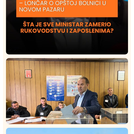
Društvo
Istaknuto
422
Lončar o Opštoj bolnici u Novom Pazaru: „Šta glumite?
Taksi stanicu?“