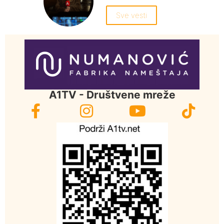
Sve vesti
A1TV - Društvene mreže