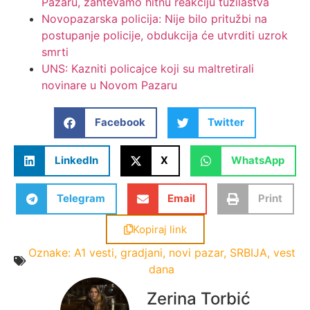
Pazaru, zahtevamo hitnu reakciju tužilaštva
Novopazarska policija: Nije bilo pritužbi na
postupanje policije, obdukcija će utvrditi uzrok
smrti
UNS: Kazniti policajce koji su maltretirali
novinare u Novom Pazaru
Facebook
Twitter
LinkedIn
X
WhatsApp
Telegram
Email
Print
Kopiraj link
Oznake:
A1 vesti
,
gradjani
,
novi pazar
,
SRBIJA
,
vest
dana
Zerina Torbić