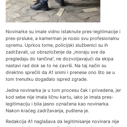
Novinarke su imale vidno istaknute pres-legitimacije i
pres-prsluke, a kamerman je nosio svu profesionalnu
opremu. Uprkos tome, policijski službenici su ih
zadržavali, uz obrazloženje da „moraju sve da
pregledaju do tančina“, ne dozvoljavajući da ekipa
nastavi rad dok se to ne završi. Na taj način su
direktno sprečili da A1 snimi i prenese ono što se u
tom trenutku događalo ispred zgrade.
Jedna novinarka je u tom procesu čak i privedena, jer
kod sebe nije imala ličnu kartu, iako je imala pres-
legitimaciju i bila jasno označena kao novinarka.
Nakon kraćeg zadržavanja, puštena je.
Redakcija A1 naglašava da legitimisanje novinara nije