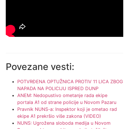
Povezane vesti:
POTVRĐENA OPTUŽNICA PROTIV 11 LICA ZBOG
NAPADA NA POLICIJU ISPRED DUNP
ANEM: Nedopustivo ometanje rada ekipe
portala A1 od strane policije u Novom Pazaru
Pravnik NUNS-a: Inspektor koji je ometao rad
ekipe A1 prekršio više zakona (VIDEO)
NUNS: Ugrožena sloboda medija u Novom