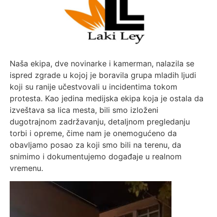
Naša ekipa, dve novinarke i kamerman, nalazila se
ispred zgrade u kojoj je boravila grupa mladih ljudi
koji su ranije učestvovali u incidentima tokom
protesta. Kao jedina medijska ekipa koja je ostala da
izveštava sa lica mesta, bili smo izloženi
dugotrajnom zadržavanju, detaljnom pregledanju
torbi i opreme, čime nam je onemogućeno da
obavljamo posao za koji smo bili na terenu, da
snimimo i dokumentujemo događaje u realnom
vremenu.