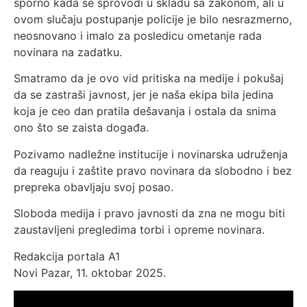
sporno kada se sprovodi u skladu sa zakonom, ali u
ovom slučaju postupanje policije je bilo nesrazmerno,
neosnovano i imalo za posledicu ometanje rada
novinara na zadatku.
Smatramo da je ovo vid pritiska na medije i pokušaj
da se zastraši javnost, jer je naša ekipa bila jedina
koja je ceo dan pratila dešavanja i ostala da snima
ono što se zaista događa.
Pozivamo nadležne institucije i novinarska udruženja
da reaguju i zaštite pravo novinara da slobodno i bez
prepreka obavljaju svoj posao.
Sloboda medija i pravo javnosti da zna ne mogu biti
zaustavljeni pregledima torbi i opreme novinara.
Redakcija portala A1
Novi Pazar, 11. oktobar 2025.