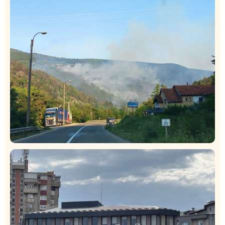
Istaknuto
Politika
326
Rasim Ljajić podneo ostavku na mesto predsednika
SDPS
Društvo
Istaknuto
272
Požar od Magliča do Ušća, brda u plamenu –
vatrogasci na terenu