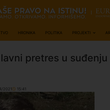
ŠTVO
HRONIKA
POLITIKA
PROJEKTI
A
avni pretres u suđenju 
4/2021
15:41