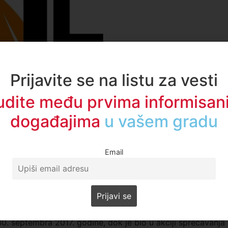
Prijavite se na listu za vesti
udite među prvima informisani
događajima
u regionu
u doneo nakon što je zastupnik optuženog u izjavljenoj
enice i dokaze koje bi trebalo uzeti u razmatranje.
sova.
Email
cu proglasio krivim i osudio na pet godina zatvora zbog
enje života.
ečena kazna maksimalna za to delo.
30. septembra 2017. godine, dok je bio u akciji sprečavanja