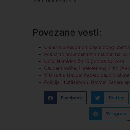
Izvor: Radio sto plus
Povezane vesti:
Ukinuta presuda policajcu zbog ubist
Policajac pravnosnažno osuđen na 13 
Ubici Hamidovića 15 godina zatvora
Osuđeni roditelji maloletnog K. K.: Ota
Viši sud u Novom Pazaru osudio Ahmedi
Policija i tužilaštvo u Novom Pazaru sp
Facebook
Twitter
Telegram