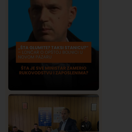
Društvo
Istaknuto
409
Lončar o Opštoj bolnici u Novom
Pazaru: „Šta glumite? Taksi stanicu?“