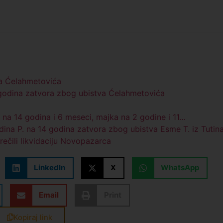
va Ćelahmetovića
godina zatvora zbog ubistva Ćelahmetovića
c na 14 godina i 6 meseci, majka na 2 godine i 11…
na P. na 14 godina zatvora zbog ubistva Esme T. iz Tutin
rečili likvidaciju Novopazarca
LinkedIn
X
WhatsApp
Email
Print
Kopiraj link