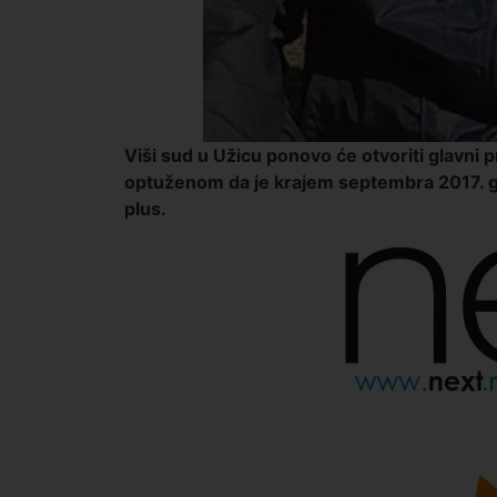
Viši sud u Užicu ponovo će otvoriti glavni pr
optuženom da je krajem septembra 2017. go
plus.