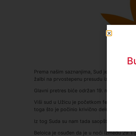
B
Prema našim saznanjima, Sud je takvu odluk
žalbi na prvostepenu presudu izneo nove činj
Glavni pretres biće održan 19. maja u 10 ča
Viši sud u Užicu je početkom februara Beloi
toga što je počinio krivično delo nehatno liš
Iz tog Suda su nam tada saopštili da je izr
Beloica je osuđen da je u noći između 29. i 