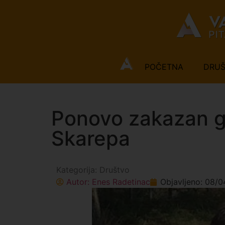
POČETNA
DRU
Ponovo zakazan gl
Skarepa
Kategorija:
Društvo
Autor:
Enes Radetinac
Objavljeno:
08/0