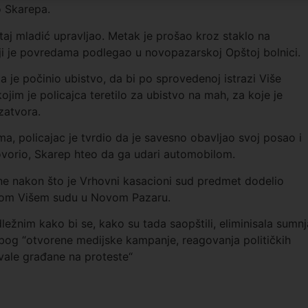
o Skarepa.
 taj mladić upravljao. Metak je prošao kroz staklo na
ji je povredama podlegao u novopazarskoj Opštoj bolnici.
 je počinio ubistvo, da bi po sprovedenoj istrazi Više
ojim je policajca teretilo za ubistvo na mah, za koje je
zatvora.
, policajac je tvrdio da je savesno obavljao svoj posao i
ovorio, Skarep hteo da ga udari automobilom.
ne nakon što je Vrhovni kasacioni sud predmet dodelio
nom Višem sudu u Novom Pazaru.
ežnim kako bi se, kako su tada saopštili, eliminisala sumnj
zbog “otvorene medijske kampanje, reagovanja političkih
ivale građane na proteste“