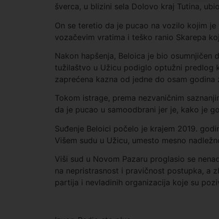
šverca, u blizini sela Dolovo kraj Tutina, ubi
On se teretio da je pucao na vozilo kojim je
vozačevim vratima i teško ranio Skarepa ko
Nakon hapšenja, Beloica je bio osumnjičen da
tužilaštvo u Užicu podiglo optužni predlog k
zaprećena kazna od jedne do osam godina 
Tokom istrage, prema nezvaničnim saznanjima
da je pucao u samoodbrani jer je, kako je g
Suđenje Beloici počelo je krajem 2019. godi
Višem sudu u Užicu, umesto mesno nadlež
Viši sud u Novom Pazaru proglasio se nenadl
na nepristrasnost i pravičnost postupka, a 
partija i nevladinih organizacija koje su poz