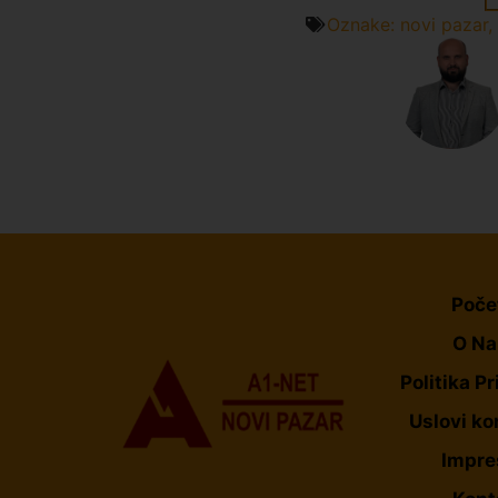
Oznake:
novi pazar
,
Poče
O N
Politika Pr
Uslovi ko
Impr