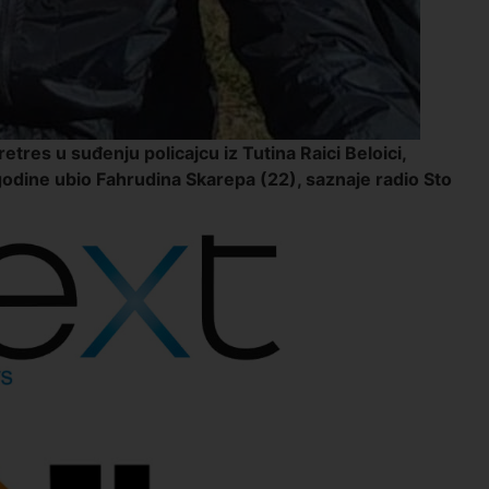
etres u suđenju policajcu iz Tutina Raici Beloici,
dine ubio Fahrudina Skarepa (22), saznaje radio Sto