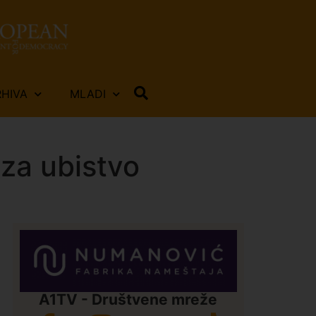
RHIVA
MLADI
za ubistvo
A1TV - Društvene mreže