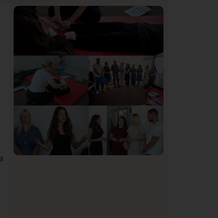
Istaknuto
Politika
169
Organizacija žena SDA Sandžaka osudila
tekst Informera o Anisi Fetahović i Adeli
Melajac
a
Društvo
Istaknuto
150
U Novom Pazaru počeo prvi HISBAS
Neuro Kamp za decu sa razvojnim
izazovima