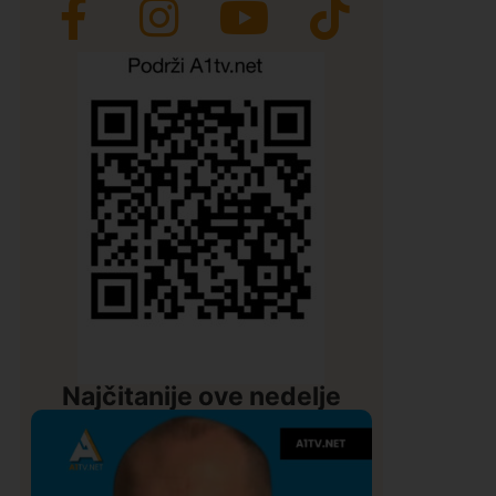
Najčitanije ove nedelje