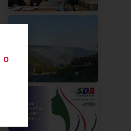
Istaknuto
Politika
320
Rasim Ljajić podneo ostavku na mesto
predsednika SDPS
 o
Društvo
Istaknuto
216
Požar od Magliča do Ušća, brda u
plamenu – vatrogasci na terenu