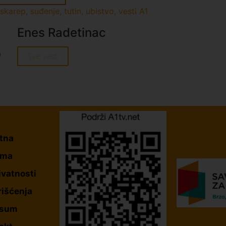
skarep
,
suđenje
,
tutin
,
ubistvo
,
vesti A1
Enes Radetinac
Sve vesti
tna
ama
ivatnosti
rišćenja
esum