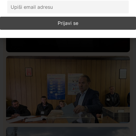
Društvo
Istaknuto
424
Lončar o Opštoj bolnici u Novom Pazaru: „Šta glumite?
Taksi stanicu?“
Istaknuto
Politika
327