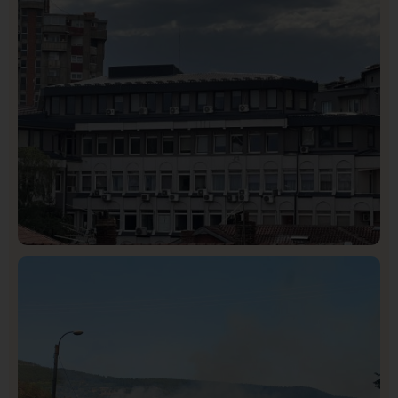
Rasim Ljajić podneo ostavku na mesto predsednika
SDPS
Hronika
Istaknuto
302
Podignut optužni predlog protiv E.A. zbog napada u
Novom Pazaru, produžen mu pritvor