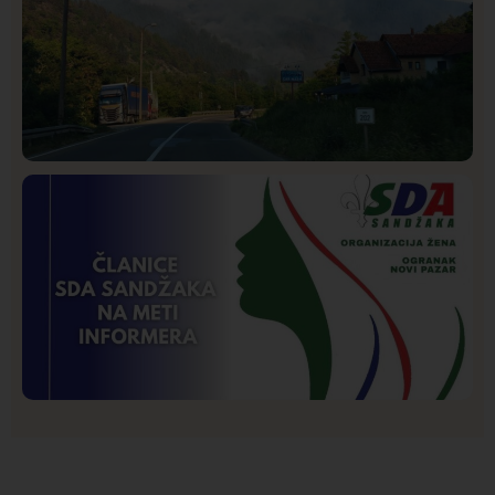
Društvo
Istaknuto
274
Požar od Magliča do Ušća, brda u plamenu –
vatrogasci na terenu
Istaknuto
Politika
175
Organizacija žena SDA Sandžaka osudila tekst
Informera o Anisi Fetahović i Adeli Melajac