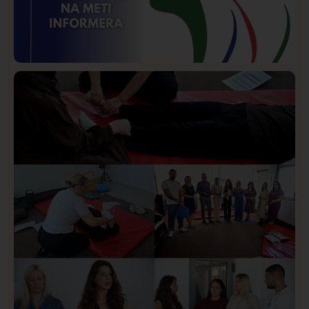
Istaknuto
Politika
171
Organizacija žena SDA Sandžaka osudila tekst
Informera o Anisi Fetahović i Adeli Melajac