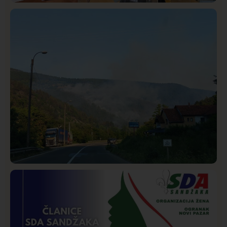
Istaknuto
Politika
323
Rasim Ljajić podneo ostavku na mesto predsednika
SDPS
Društvo
Istaknuto
269
Požar od Magliča do Ušća, brda u plamenu –
vatrogasci na terenu