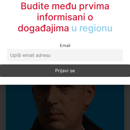
Najčitanije ove nedelje