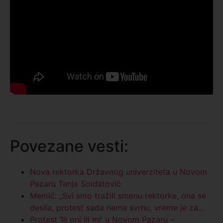
Povezane vesti:
Nova rektorka Državnog univerziteta u Novom
Pazaru Tanja Soldatović
Memić: „Svi smo tražili smenu rektorke, ona se
desila, protest sada nema svrhu, vreme je za…
Protest ‘Ili oni ili mi’ u Novom Pazaru –