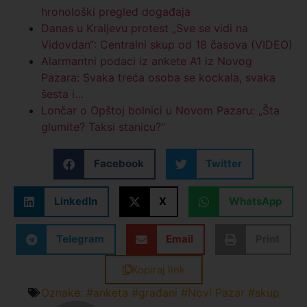
hronološki pregled događaja
Danas u Kraljevu protest „Sve se vidi na
Vidovdan“: Centralni skup od 18 časova (VIDEO)
Alarmantni podaci iz ankete A1 iz Novog
Pazara: Svaka treća osoba se kockala, svaka
šesta i…
Lončar o Opštoj bolnici u Novom Pazaru: „Šta
glumite? Taksi stanicu?“
Facebook
Twitter
LinkedIn
X
WhatsApp
Telegram
Email
Print
Kopiraj link
Oznake:
#anketa #građani #Novi Pazar #skup