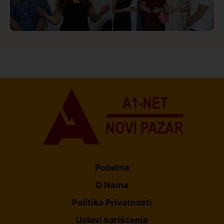
Društvo
Istaknuto
155
U Novom Pazaru počeo prvi HISBAS Neuro Kamp za
decu sa razvojnim izazovima
Početna
O Nama
Politika Privatnosti
Uslovi korišćenja