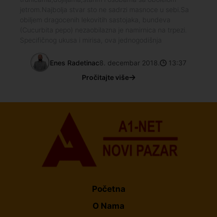
jetrom.Najbolja stvar sto ne sadrzi masnoce u sebi.Sa
obiljem dragocenih lekovitih sastojaka, bundeva
(Cucurbita pepo) nezaobilazna je namirnica na trpezi.
Specifičnog ukusa i mirisa, ova jednogodišnja
Enes Radetinac
8. decembar 2018.
13:37
Pročitajte više
Početna
O Nama