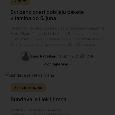
Društvo
Svi penzioneri dobijaju pakete
vitamina do 5. juna
Direktorka Republičkog fonda za zdravstveno osiguranje
Sanja Škodrić najavila je da će do 5. juna svi penzioneri
u Srbiji dobiti pakete vitamina koje je obezbedila država.
Ona je navela da je isporuka prvih 300.000 paketa
Enes Radetinac
13. april 2021.
12:40
Pročitajte više
Zdravlje pre svega
Bundeva je i lek i hrana
Seme bundeve preporucuje se
trunicama,dojiljama,starim i osobama sa obolelom