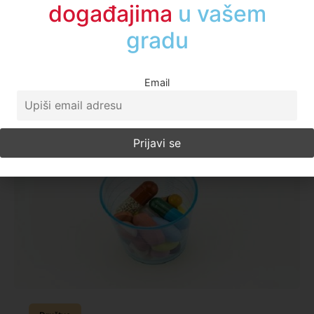
informisani o
Novopazarske apoteke snabdevene su svim lekovima i
događajima
u regionu
vitamina, te građani mogu biti bezbedni po tom pitanju
kaže za A1 šef državne dapoteke Jasmina Nušević. Ona
dodaje da rade i brze antigenske na korona virus po
Email
Enes Radetinac
8. septembar 2021.
14:57
Pročitajte više