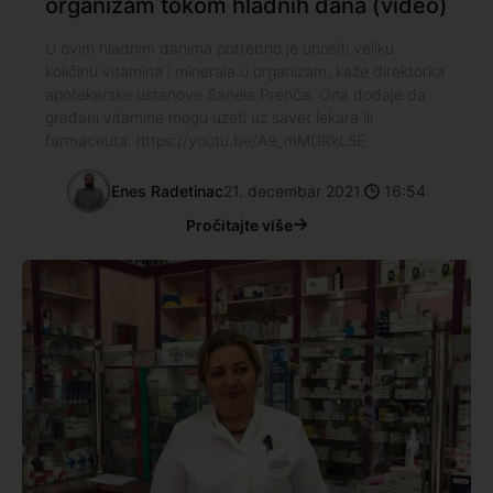
organizam tokom hladnih dana (video)
U ovim hladnim danima potrebno je unositi veliku
količinu vitamina i minerala u organizam, kaže direktorka
apotekarske ustanove Sanela Prenča. Ona dodaje da
građani vitamine mogu uzeti uz savet lekara ili
farmaceuta. https://youtu.be/A9_mMGRkL5E
Enes Radetinac
21. decembar 2021.
16:54
Pročitajte više