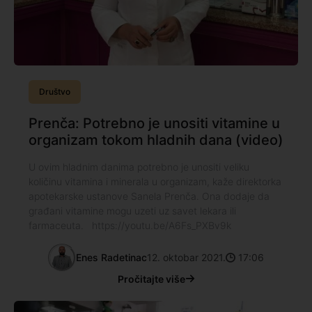
Društvo
Prenča: Potrebno je unositi vitamine u
organizam tokom hladnih dana (video)
U ovim hladnim danima potrebno je unositi veliku
količinu vitamina i minerala u organizam, kaže direktorka
apotekarske ustanove Sanela Prenča. Ona dodaje da
građani vitamine mogu uzeti uz savet lekara ili
farmaceuta. https://youtu.be/A6Fs_PXBv9k
Enes Radetinac
12. oktobar 2021.
17:06
Pročitajte više