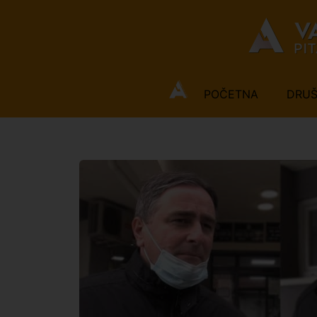
POČETNA
DRU