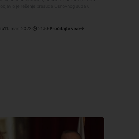
z objavio je rešenje presude Osnovnog suda u
ac
11. mart 2022.
21:56
Pročitajte više