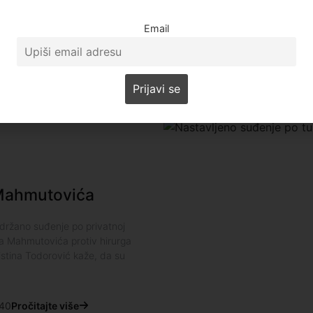
150.000 dinara zbog vređanja
Mahmutovića, a gospodin Mahm
Email
da je ovo
Enes Radetina
 Mahmutovića
ržano suđenje po privatnoj
a Mahmutovića protiv hirurga
stina Todorović kaže, da su
40
Pročitajte više