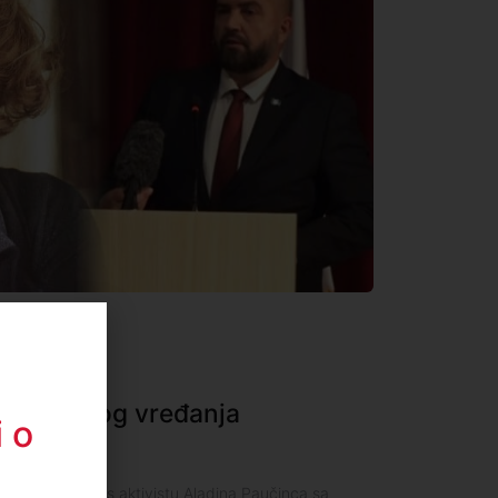
žnjen zbog vređanja
 o
aznio je danas aktivistu Aladina Paučinca sa