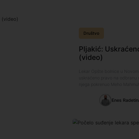
Društvo
Pljakić: Uskraćen
(video)
Lekar Opšte bolnice u Novom 
uskraćeno pravo na odbranu u
njega pokrenuo Meho Mahmutov
Enes Radetin