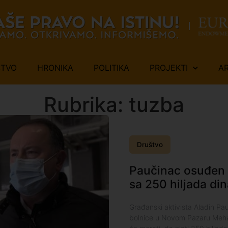
ŠTVO
HRONIKA
POLITIKA
PROJEKTI
A
Rubrika: tuzba
Društvo
Paučinac osuđen
sa 250 hiljada din
Građanski aktivista Aladin Pa
bolnice u Novom Pazaru Meha