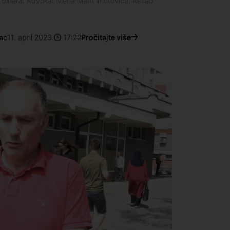
ada dinara. Advokat Meha Mamhmutovića, Rešad
ac
11. april 2023.
17:22
Pročitajte više