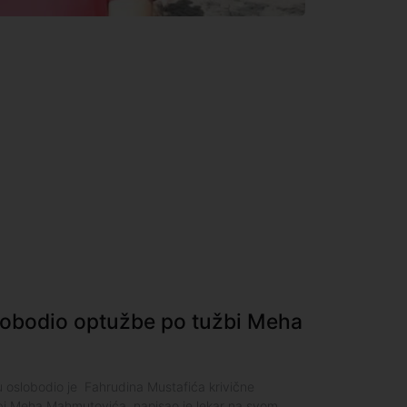
lobodio optužbe po tužbi Meha
oslobodio je Fahrudina Mustafića krivične
žbi Meha Mahmutovića, napisao je lekar na svom