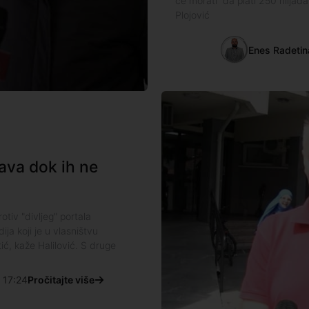
će morati da plati 250 hilj
Plojović
Enes Radetin
rava dok ih ne
tiv "divljeg" portala
ja koji je u vlasništvu
ć, kaže Halilović. S druge
17:24
Pročitajte više