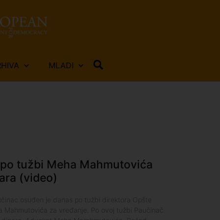
RHIVA
MLADI
 po tužbi Meha Mahmutovića
ara (video)
učinac osuđen je danas po tužbi direktora Opšte
 Mahmutovića za vređanje. Po ovoj tužbi Paučinač