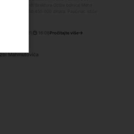
 vršioca dužnosti direktora Opšte bolnice Meha
utović je tražio 450.000 dinara. Paučinac ističe
c
7. oktobar 2021.
16:08
Pročitajte više