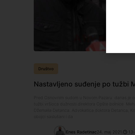
Društvo
Nastavljeno suđenje po tužbi
Pred Osnovnim sudom u Novom Pazaru danas je od
tužbi vršioca dužnosti direktora Opšte bolnice Meh
Džemaila Detanca. Advokatica doktora Detanca, Kri
obojci saslušani i da
Enes Radetinac
24. maj 2021.
13: