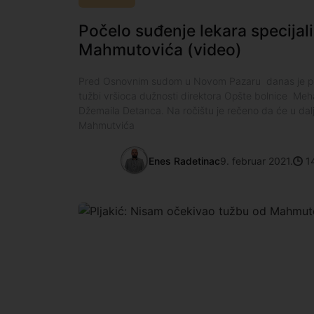
Počelo suđenje lekara specijal
Mahmutovića (video)
Pred Osnovnim sudom u Novom Pazaru danas je poč
tužbi vršioca dužnosti direktora Opšte bolnice Meh
Džemaila Detanca. Na ročištu je rečeno da će u da
Mahmutvića
Enes Radetinac
9. februar 2021.
14