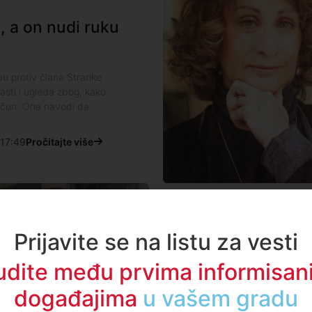
, a on nudi ruku
bu protiv člana Stranke
sti i ugleda zbog, kako
račun. Ona navodi da
17:49
Pročitajte više
Društvo
Prijavite se na listu za vesti
Paučinac opet ka
udite među prvima informisani
Mahmutovića
događajima
u regionu
Osnovni sud u Novom Pazaru k