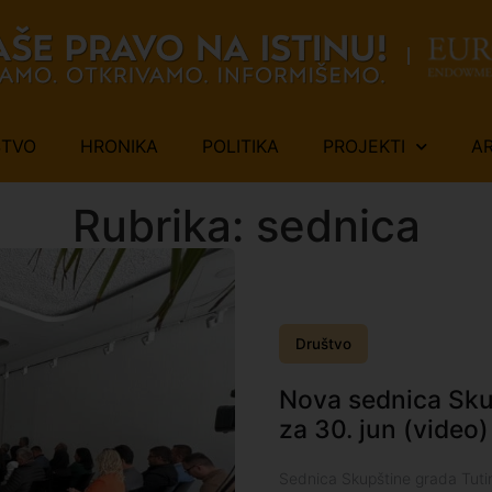
ŠTVO
HRONIKA
POLITIKA
PROJEKTI
A
Rubrika: sednica
Društvo
Nova sednica Sku
za 30. jun (video)
Sednica Skupštine grada Tutin