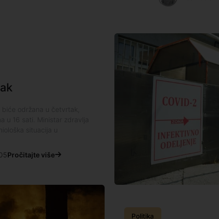
tak
 biće održana u četvrtak,
 u 16 sati. Ministar zdravlja
iološka situacija u
05
Pročitajte više
Politika