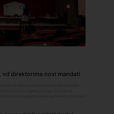
 vd direktorima novi mandati
atraće na sledećoj sednici produžetak mandata
Gradske čistoće, Parking servisa i Zavoda za
predlozi budu izglasani, lokalni parlament još jednom