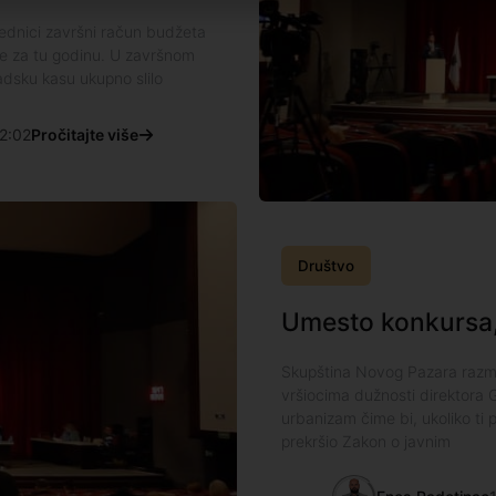
ednici završni račun budžeta
je za tu godinu. U završnom
dsku kasu ukupno slilo
2:02
Pročitajte više
Društvo
Umesto konkursa,
Skupština Novog Pazara razm
vršiocima dužnosti direktora 
urbanizam čime bi, ukoliko ti 
prekršio Zakon o javnim