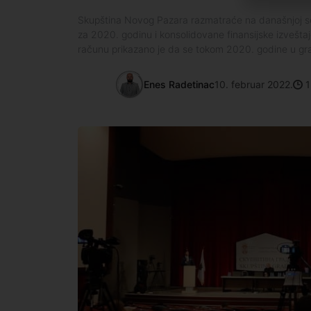
Skupština Novog Pazara razmatraće na današnjoj s
za 2020. godinu i konsolidovane finansijske izvešta
računu prikazano je da se tokom 2020. godine u gra
Enes Radetinac
10. februar 2022.
1