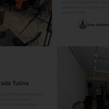
30. jun zbog nedostatka kvoru
predstavnici Sandžačke demok
građana Tutina
Enes Radetin
rada Tutina
a za 11h je odložena je zbog
javili predstavnici
omirenja, Grupe građana