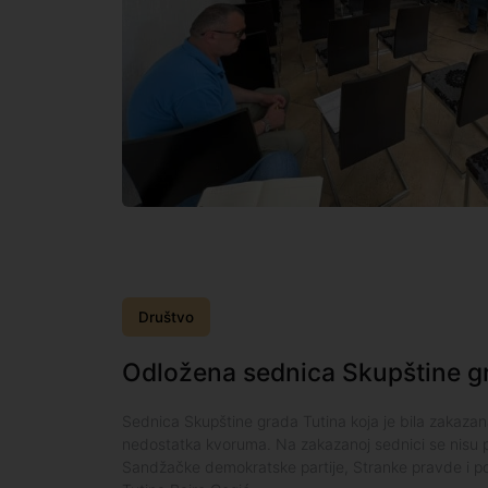
Društvo
Odložena sednica Skupštine g
Sednica Skupštine grada Tutina koja je bila zakazan
nedostatka kvoruma. Na zakazanoj sednici se nisu po
Sandžačke demokratske partije, Stranke pravde i p