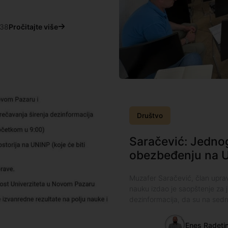
:38
Pročitajte više
Društvo
Saračević: Jedno
obezbeđenju na U
Muzafer Saračević, član upra
nauku izdao je saopštenje za ja
dezinformacija, da su na sedn
Enes Radeti