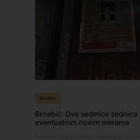
Društvo
Brnabić: Ove sedmice sednica 
eventualnim novim merama
Premijerka Srbije Ana Brnabić najavila je da će ove