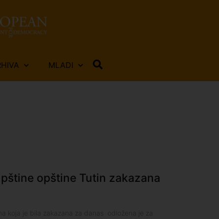
RHIVA
MLADI
pštine opštine Tutin zakazana
a koja je bila zakazana za danas odložena je za