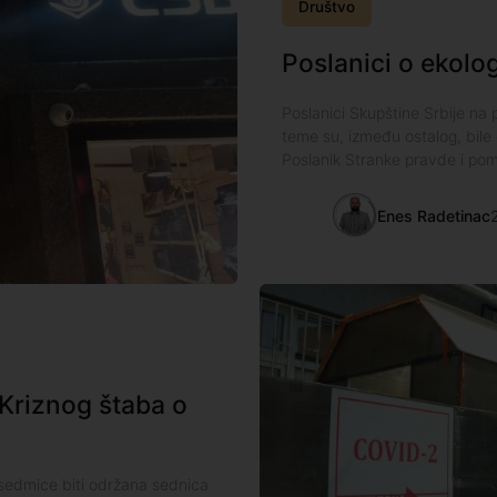
Društvo
Poslanici o ekologi
Poslanici Skupštine Srbije na 
teme su, između ostalog, bile e
Poslanik Stranke pravde i pomi
Enes Radetinac
Kriznog štaba o
 sedmice biti održana sednica