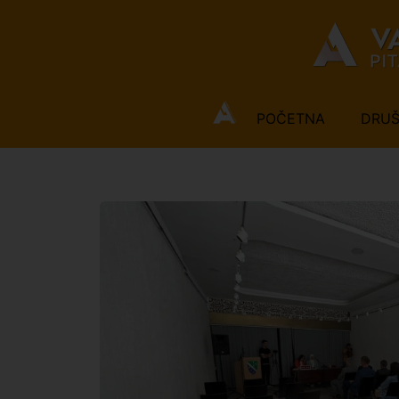
POČETNA
DRU