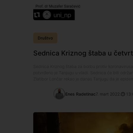
Društvo
Sednica Kriznog štaba u četvr
Sednica Kriznog štaba za borbu protiv koronavirusa
potvrđeno je Tanjugu u vladi. Sednica će biti održana
Zlatibor Lončar rekao je danas Tanjugu da je epidem
Enes Radetinac
7. mart 2022.
13: