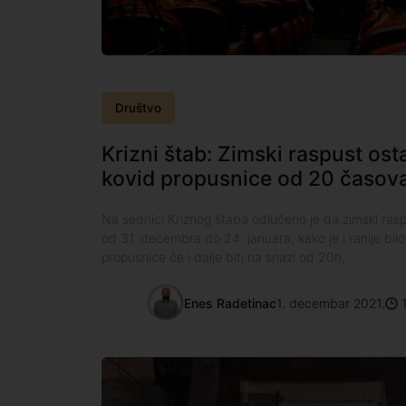
Društvo
Krizni štab: Zimski raspust ost
kovid propusnice od 20 časov
Na sednici Kriznog štaba odlučeno je da zimski ra
od 31. decembra do 24. januara, kako je i ranije bil
propusnice će i dalje biti na snazi od 20h,
Enes Radetinac
1. decembar 2021.
1