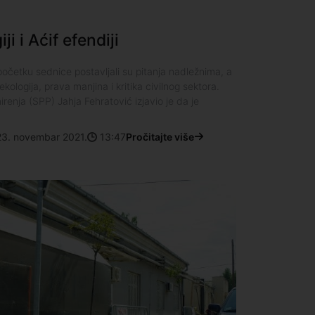
ji i Aćif efendiji
početku sednice postavljali su pitanja nadležnima, a
kologija, prava manjina i kritika civilnog sektora.
renja (SPP) Jahja Fehratović izjavio je da je
23. novembar 2021.
13:47
Pročitajte više