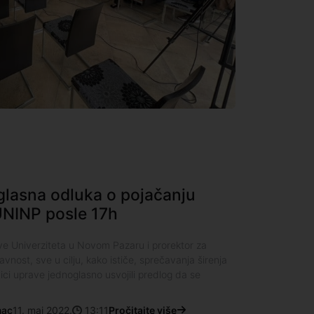
glasna odluka o pojačanju
NINP posle 17h
ve Univerziteta u Novom Pazaru i prorektor za
vnost, sve u cilju, kako ističe, sprečavanja širenja
ici uprave jednoglasno usvojili predlog da se
nac
11. maj 2022.
13:11
Pročitajte više