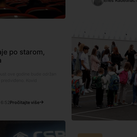
Enes Radetinac
aje po starom,
a
spust ove godine bude održan
o predviđeno. Kovid
6:52
Pročitajte više