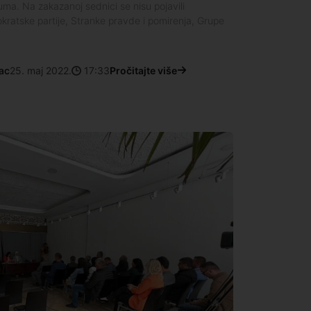
ma. Na zakazanoj sednici se nisu pojavili
ratske partije, Stranke pravde i pomirenja, Grupe
ac
25. maj 2022.
17:33
Pročitajte više