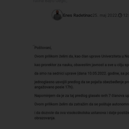
Tutina Bajro Gegić,
Enes Radetinac
25. maj 2022.
12