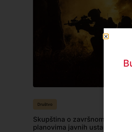
B
Društvo
Skupština o završnom računu 
planovima javnih ustanova