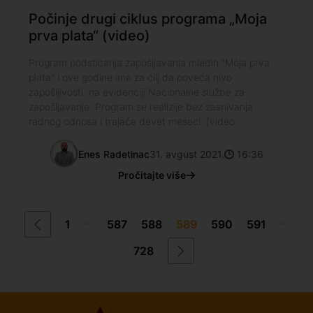
Počinje drugi ciklus programa „Moja
prva plata“ (video)
Program podsticanja zapošljavanja mladih "Moja prva
plata" i ove godine ima za cilj da poveća nivo
zapošljivosti na evidenciji Nacionalne službe za
zapošljavanje. Program se realizije bez zasnivanja
radnog odnosa i trajaće devet meseci. [video
Enes Radetinac
31. avgust 2021.
16:36
Pročitajte više
...
...
1
587
588
589
590
591
728