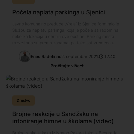
Počela naplata parkinga u Sjenici
Javno komunalno preduće „Vrela“ iz Sjenice formiralo je
Službu za naplatu parkinga, koja je počela sa radom na
nekoliko lokacija u centru ove opštine. Parking mesta
razvrstana su prema zonama, pa tako sat vremena u
Enes Radetinac
2. septembar 2021.
12:40
Pročitajte više
Društvo
Brojne reakcije u Sandžaku na
intoniranje himne u školama (video)
Brojne reakcije kako iz Novog Pazara tako iz Beograda