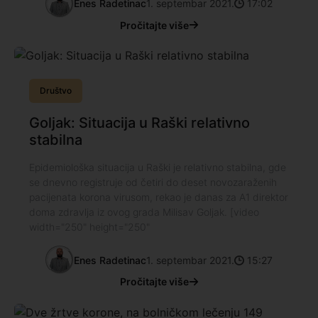
Enes Radetinac
1. septembar 2021.
17:02
Pročitajte više
Društvo
Goljak: Situacija u Raški relativno
stabilna
Epidemiološka situacija u Raški je relativno stabilna, gde
se dnevno registruje od četiri do deset novozaraženih
pacijenata korona virusom, rekao je danas za A1 direktor
doma zdravlja iz ovog grada Milisav Goljak. [video
width="250" height="250"
Enes Radetinac
1. septembar 2021.
15:27
Pročitajte više