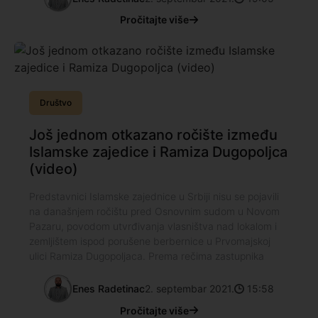
Pročitajte više
Društvo
Još jednom otkazano ročište između
Islamske zajedice i Ramiza Dugopoljca
(video)
Predstavnici Islamske zajednice u Srbiji nisu se pojavili
na današnjem ročištu pred Osnovnim sudom u Novom
Pazaru, povodom utvrđivanja vlasništva nad lokalom i
zemljištem ispod porušene berbernice u Prvomajskoj
ulici Ramiza Dugopoljaca. Prema rečima zastupnika
Enes Radetinac
2. septembar 2021.
15:58
Pročitajte više