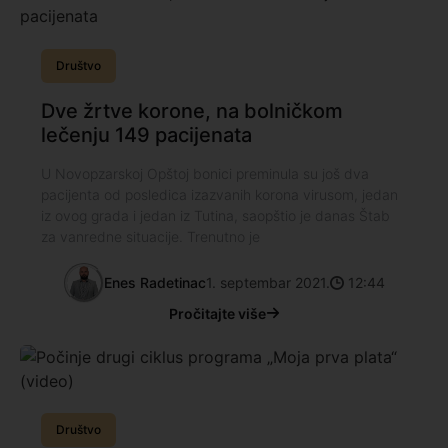
Društvo
Dve žrtve korone, na bolničkom
lečenju 149 pacijenata
U Novopzarskoj Opštoj bonici preminula su još dva
pacijenta od posledica izazvanih korona virusom, jedan
iz ovog grada i jedan iz Tutina, saopštio je danas Štab
za vanredne situacije. Trenutno je
Enes Radetinac
1. septembar 2021.
12:44
Pročitajte više
Društvo