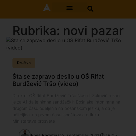
Rubrika: novi pazar
Društvo
Šta se zapravo desilo u OŠ Rifat
Burdžević Tršo (video)
Direktor OŠ Rifat Burdžević Tršo Nusret Zuković rekao
je za A1 da je himna sandžačkih Bošnjaka intonirana na
drugom času odeljenja na bosanskom jeziku, a da je
učiteljica na prvom času ispoštovala odluku
Ministarstva prosvete
Enes Radetinac
2. septembar 2021.
19:05