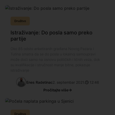
Društvo
Istraživanje: Do posla samo preko
partije
Oko 85 odsto anketiranih građana Novog Pazara i
Tutina smatra da se do posla u lokalnoj samoupravi
može doći samo na osnovu političkih i ličnih veza, dok
su kvalifikacije i stručnost manje bitne, pokazuje
istraživanje
Enes Radetinac
2. septembar 2021.
12:46
Pročitajte više
Društvo