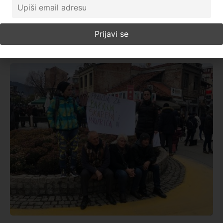
Gradske uprave. Na plakatu kojim se
Enes Radetinac
10. decembar 2021.
17:55
Pročitajte više