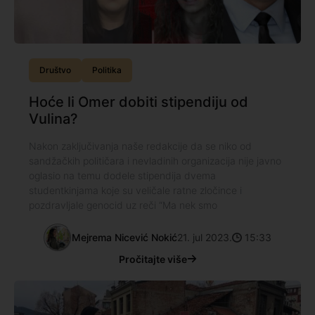
Društvo
Politika
Hoće li Omer dobiti stipendiju od
Vulina?
Nakon zaključivanja naše redakcije da se niko od
sandžačkih političara i nevladinih organizacija nije javno
oglasio na temu dodele stipendija dvema
studentkinjama koje su veličale ratne zločince i
pozdravljale genocid uz reči “Ma nek smo
Mejrema Nicević Nokić
21. jul 2023.
15:33
Pročitajte više