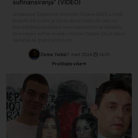
sufinansiranja” (VIDEO)
Ambasador Sjedinjenih Američkih Država (SAD) u Srbiji
Kristofer Hil ocenio je danas da svi treba da rade na
prevazilaženju problema neravnopravnosti na Konkursu
za medijsko sufinansiranje u Novom Pazaru. On je nakon
sastanka sa gradonačelnikom
Zerina Torbić
7. mart 2024.
14:01
Pročitajte više