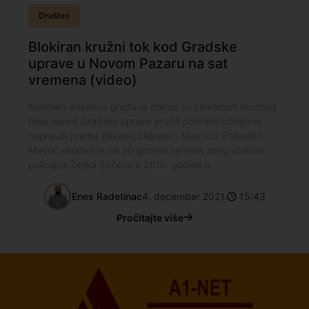
Društvo
Blokiran kružni tok kod Gradske
uprave u Novom Pazaru na sat
vremena (video)
Nekoliko desetina građana danas su blokadom kružnog
toka ispred Gradske uprave pružili podršku učinjenoj
nepravdi prema Bakanu,Skarepu i Mavriću. Fahrudin
Mavrić osuđen je na 30 godina zatvora zbog ubistva
policajca Željka Zečevića 2010. godine u
Enes Radetinac
4. decembar 2021.
15:43
Pročitajte više