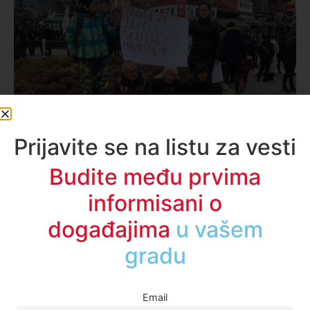
Prijavite se na listu za vesti
Budite među prvima
Društvo
informisani o
Protesti u subotu od 14h u Novom
događajima
u regionu
Pazaru?
Protest “Novi Pazar ustaje protiv nepravde” zakazan je
Email
za ovu subotu od 14h gde će se na sat vremena, kao i
pre nedelju dana, blokirati kružni tok ispred zgrade