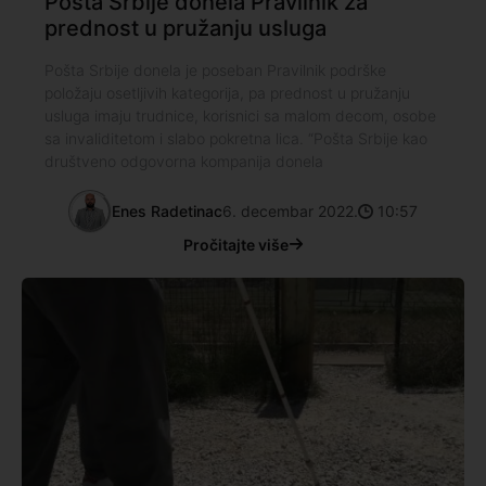
Pošta Srbije donela Pravilnik za
prednost u pružanju usluga
Pošta Srbije donela je poseban Pravilnik podrške
položaju osetljivih kategorija, pa prednost u pružanju
usluga imaju trudnice, korisnici sa malom decom, osobe
sa invaliditetom i slabo pokretna lica. “Pošta Srbije kao
društveno odgovorna kompanija donela
Enes Radetinac
6. decembar 2022.
10:57
Pročitajte više