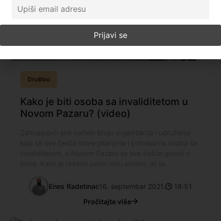
Društvo
Kako je biti osoba sa invaliditetom u
Novom Pazaru? (video)
Zahvaljujući sve većem broju organizacija i udruženja
koja se sve česće bave pitanjima i potrebama osoba sa
invaliditetom, u Novom Pazaru se sve češće govori o
tome. Kako je rečeno uslovi nisu idealni, ali se
Enes Radetinac
16. septembar 2021.
18:51
Pročitajte više