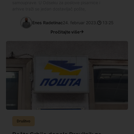
samouprave. U Odseku za poslove pisarnice i
arhive traži se jedan dostavljač pošte,
Enes Radetinac
24. februar 2023.
13:25
Pročitajte više
Društvo