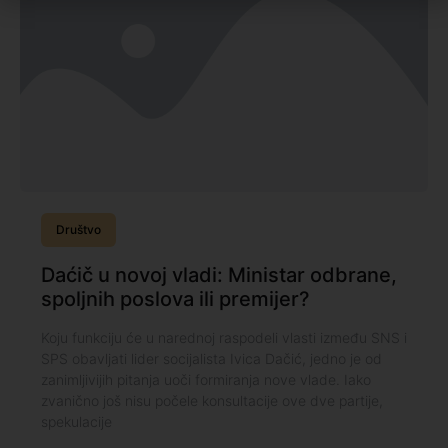
Društvo
Daćič u novoj vladi: Ministar odbrane,
spoljnih poslova ili premijer?
Koju funkciju će u narednoj raspodeli vlasti između SNS i
SPS obavljati lider socijalista Ivica Dačić, jedno je od
zanimljivijih pitanja uoči formiranja nove vlade. Iako
zvanično još nisu počele konsultacije ove dve partije,
spekulacije