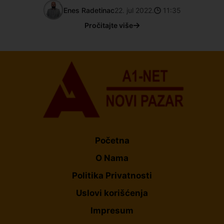
Enes Radetinac
22. jul 2022.
11:35
Pročitajte više
Početna
O Nama
Politika Privatnosti
Uslovi korišćenja
Impresum