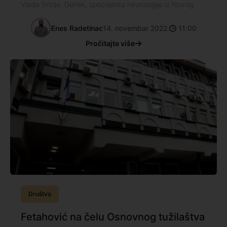
Vlade Srbije. Đerlek, specijalista neurologije iz Novog
Enes Radetinac
14. novembar 2022.
11:00
Pročitajte više
Društvo
Fetahović na čelu Osnovnog tužilaštva