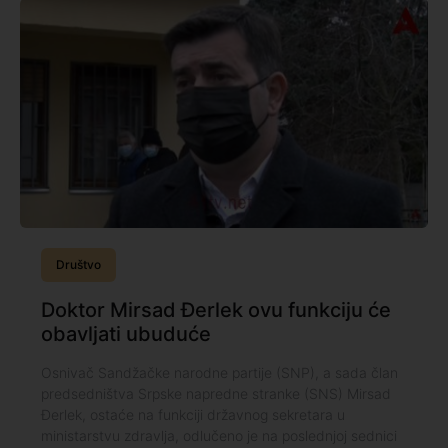
Društvo
Doktor Mirsad Đerlek ovu funkciju će
obavljati ubuduće
Osnivač Sandžačke narodne partije (SNP), a sada član
predsedništva Srpske napredne stranke (SNS) Mirsad
Đerlek, ostaće na funkciji državnog sekretara u
ministarstvu zdravlja, odlučeno je na poslednjoj sednici