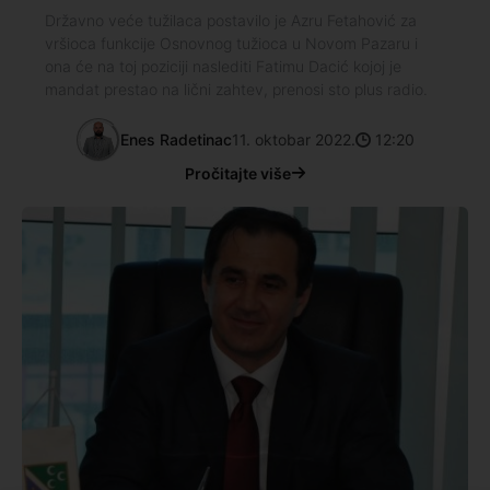
Državno veće tužilaca postavilo je Azru Fetahović za
vršioca funkcije Osnovnog tužioca u Novom Pazaru i
ona će na toj poziciji naslediti Fatimu Dacić kojoj je
mandat prestao na lični zahtev, prenosi sto plus radio.
Enes Radetinac
11. oktobar 2022.
12:20
Pročitajte više