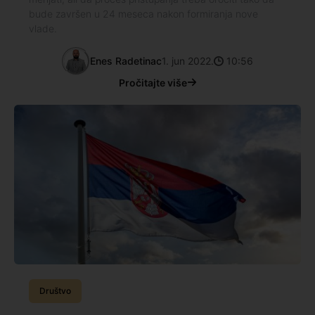
bude završen u 24 meseca nakon formiranja nove
vlade.
Enes Radetinac
1. jun 2022.
10:56
Pročitajte više
Društvo