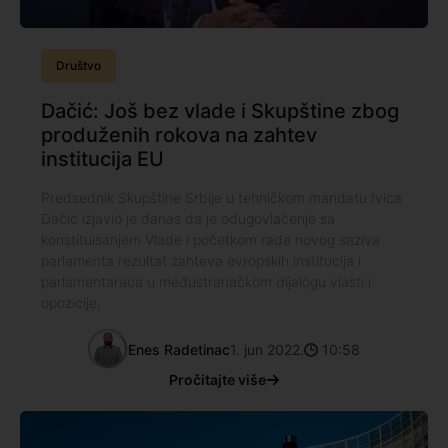
Društvo
Dačić: Još bez vlade i Skupštine zbog
produženih rokova na zahtev
institucija EU
Predsednik Skupštine Srbije u tehničkom mandatu Ivica
Dačić izjavio je danas da je odugovlačenje sa
konstituisanjem Vlade i početkom rada novog saziva
parlamenta rezultat zahteva evropskih institucija i
parlamentaraca u međustranačkom dijalogu vlasti i
opozicije,
Enes Radetinac
1. jun 2022.
10:58
Pročitajte više