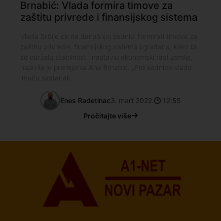
Brnabić: Vlada formira timove za
zaštitu privrede i finansijskog sistema
Vlada Srbije će na današnjoj sednici formirati timove za
zaštitu privrede, finansijskog sistema i građana, kako bi
se održala stabilnost i nastavio ekonomski rast zemlje,
najavila je premijerka Ana Brnabić. „Pre sednice vlade
imaću sastanak
Enes Radetinac
3. mart 2022.
12:55
Pročitajte više