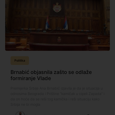
Politika
Brnabić objasnila zašto se odlaže
formiranje Vlade
Premijerka Srbije Ana Brnabić izjavila je da je situacija u
odnosima Beograda i Prištine "kamičak u cipeli Zapada" i
da on hoće da se reši tog kamička i reši situaciju kako
Srbija ne bi mogla