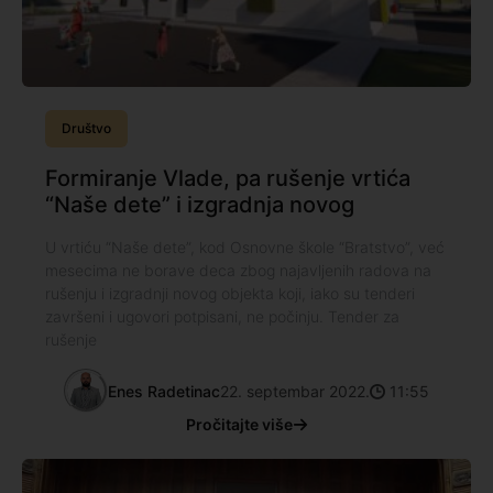
Društvo
Formiranje Vlade, pa rušenje vrtića
“Naše dete” i izgradnja novog
U vrtiću “Naše dete”, kod Osnovne škole “Bratstvo”, već
mesecima ne borave deca zbog najavljenih radova na
rušenju i izgradnji novog objekta koji, iako su tenderi
završeni i ugovori potpisani, ne počinju. Tender za
rušenje
Enes Radetinac
22. septembar 2022.
11:55
Pročitajte više