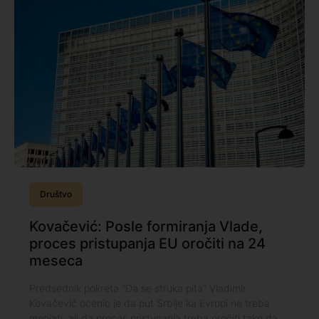
Društvo
Kovačević: Posle formiranja Vlade,
proces pristupanja EU oročiti na 24
meseca
Predsednik pokreta "Da se struka pita" Vladimir
Kovačević ocenio je da put Srbije ka Evropi ne treba
menjati, ali da proces pristupanja treba oročiti tako da