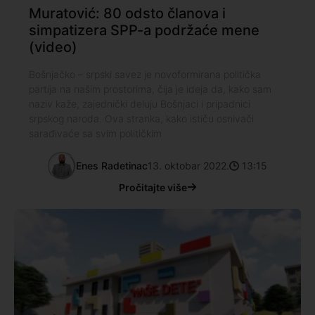
Muratović: 80 odsto članova i
simpatizera SPP-a podržaće mene
(video)
Bošnjačko – srpski savez je novoformirana politička
partija na našim prostorima, čija je ideja da, kako sam
naziv kaže, zajednički deluju Bošnjaci i pripadnici
srpskog naroda. Ova stranka, kako ističu osnivači
sarađivaće sa svim političkim
Enes Radetinac
13. oktobar 2022.
13:15
Pročitajte više