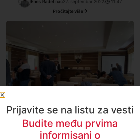
Enes Radetinac
22. septembar 2022.
11:47
Pročitajte više
Prijavite se na listu za vesti
Budite među prvima
Politika