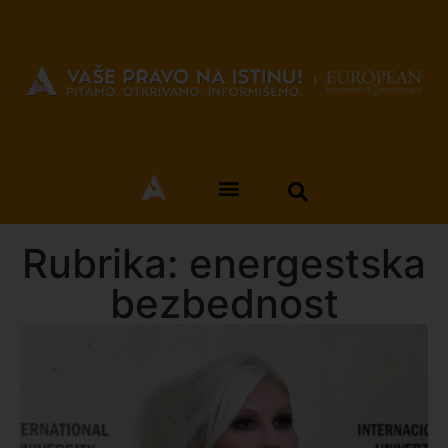
Rubrika: energestska
bezbednost