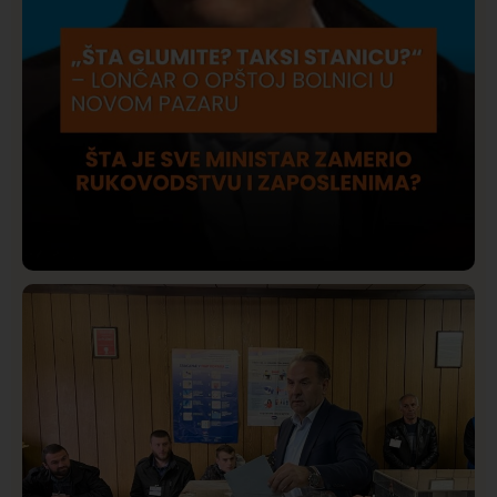
Društvo
Istaknuto
415
Lončar o Opštoj bolnici u Novom Pazaru: „Šta glumite?
Taksi stanicu?“