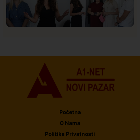
Društvo
Istaknuto
153
U Novom Pazaru počeo prvi HISBAS Neuro Kamp za
decu sa razvojnim izazovima
Početna
O Nama
Politika Privatnosti