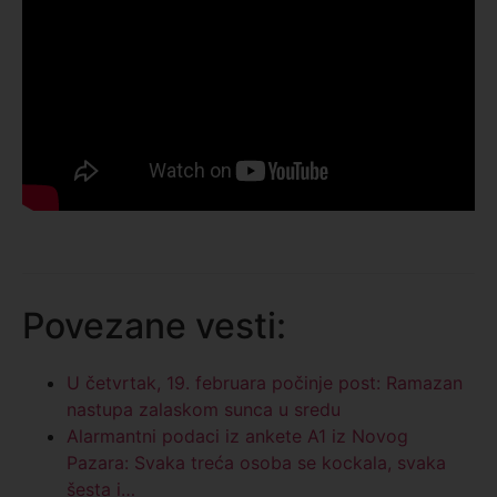
Povezane vesti:
U četvrtak, 19. februara počinje post: Ramazan
nastupa zalaskom sunca u sredu
Alarmantni podaci iz ankete A1 iz Novog
Pazara: Svaka treća osoba se kockala, svaka
šesta i…