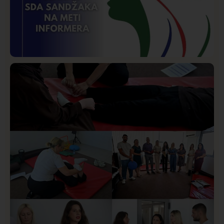
Istaknuto
Politika
170
Organizacija žena SDA Sandžaka osudila tekst
Informera o Anisi Fetahović i Adeli Melajac