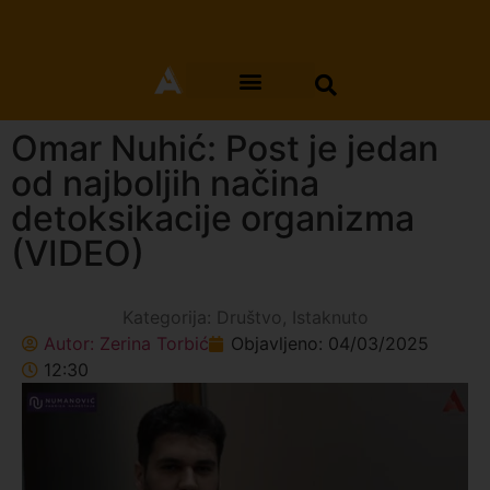
Omar Nuhić: Post je jedan
od najboljih načina
detoksikacije organizma
(VIDEO)
Kategorija:
Društvo
,
Istaknuto
Autor:
Zerina Torbić
Objavljeno:
04/03/2025
12:30