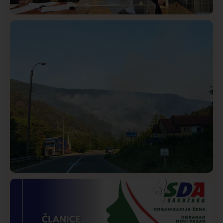
Istaknuto
Politika
321
Rasim Ljajić podneo ostavku na mesto predsednika
SDPS
Društvo
Istaknuto
265
Požar od Magliča do Ušća, brda u plamenu –
vatrogasci na terenu