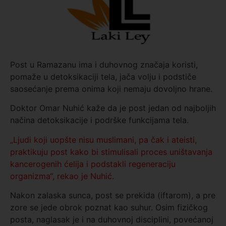
Post u Ramazanu ima i duhovnog značaja koristi,
pomaže u detoksikaciji tela, jača volju i podstiče
saosećanje prema onima koji nemaju dovoljno hrane.
Doktor Omar Nuhić kaže da je post jedan od najboljih
načina detoksikacije i podrške funkcijama tela.
„Ljudi koji uopšte nisu muslimani, pa čak i ateisti,
praktikuju post kako bi stimulisali proces uništavanja
kancerogenih ćelija i podstakli regeneraciju
organizma“, rekao je Nuhić.
Nakon zalaska sunca, post se prekida (iftarom), a pre
zore se jede obrok poznat kao suhur. Osim fizičkog
posta, naglasak je i na duhovnoj disciplini, povećanoj