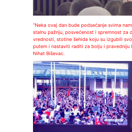
“Neka ovaj dan bude podsećanje svima nama 
stalnu pažnju, posvećenost i spremnost za od
vrednosti, stotine šehida koju su izgubili s
putem i nastaviti raditi za bolju i pravedni
Nihat Biševac.