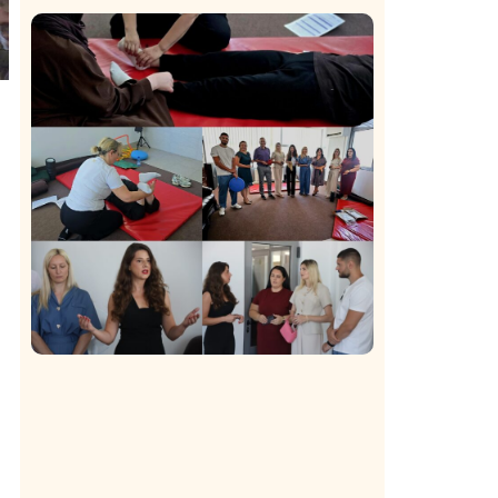
Istaknuto
Politika
169
Organizacija žena SDA Sandžaka osudila
tekst Informera o Anisi Fetahović i Adeli
Melajac
Društvo
Istaknuto
150
U Novom Pazaru počeo prvi HISBAS
Neuro Kamp za decu sa razvojnim
izazovima