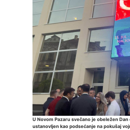
U Novom Pazaru svečano je obeležen Dan de
ustanovljen kao podsećanje na pokušaj vojn