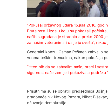
“Pokušaj državnog udara 15.jula 2016. godine 
Brutalnost i izdaju koju su pokazali počinitel
naših sugrađana je stradalo a preko 2000 je
za našim veteranima i dalje je sveža”, rekao
Generalni konzul Osman Pešmen zahvalio se 
veoma teškim trenucima, nakon pokušaja puč
“Hteo bih da se zahvalim našoj braći i sestr
sigurnost naše zemlje i pokazivala podršku 
Prisutnima su se obratili predsednica Bošnj
gradonačelnik Novog Pazara, Nihat Biševac, k
očuvanje demokratije.