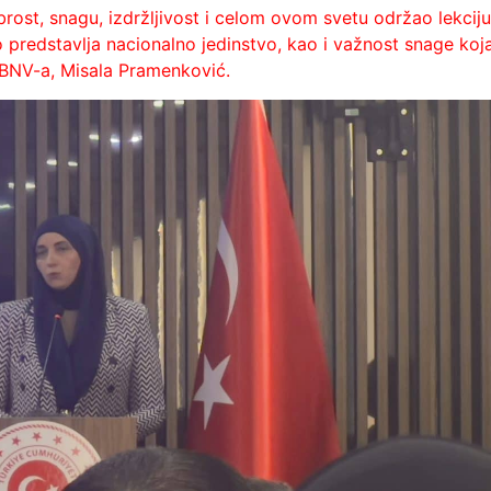
rost, snagu, izdržljivost i celom ovom svetu održao lekciju
o predstavlja nacionalno jedinstvo, kao i važnost snage koj
a BNV-a, Misala Pramenković.