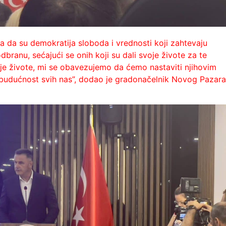
da su demokratija sloboda i vrednosti koji zahtevaju
branu, sećajući se onih koji su dali svoje živote za te
voje živote, mi se obavezujemo da ćemo nastaviti njihovim
ju budućnost svih nas”, dodao je gradonačelnik Novog Pazara