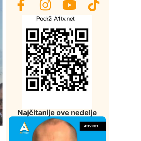
Najčitanije ove nedelje