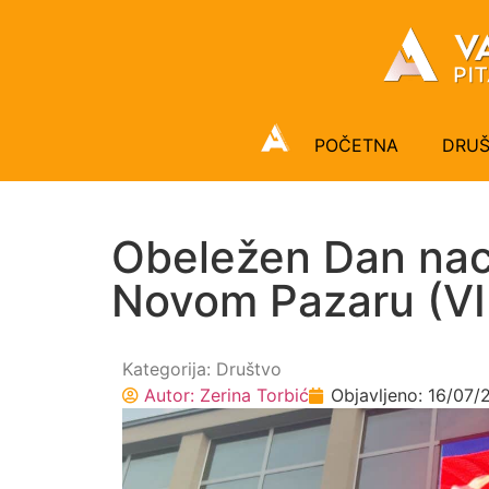
POČETNA
DRU
Obeležen Dan naci
Novom Pazaru (V
Kategorija:
Društvo
Autor:
Zerina Torbić
Objavljeno:
16/07/