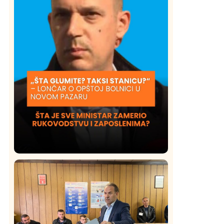
Društvo
Istaknuto
409
Lončar o Opštoj bolnici u Novom
Pazaru: „Šta glumite? Taksi stanicu?“