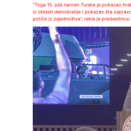
“Toga 15. jula narodn Turske je pokazao hrab
iz oblasti demokratije i pokazao šta zaprav
potiče iz zajednoštva”, rekla je predsednic