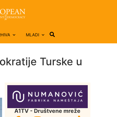
RHIVA
MLADI
kratije Turske u
A1TV - Društvene mreže