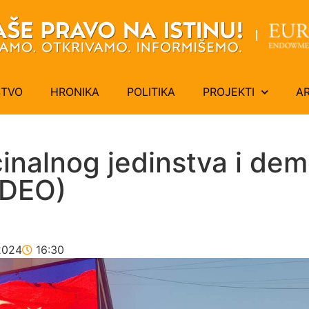
ŠTVO
HRONIKA
POLITIKA
PROJEKTI
A
nalnog jedinstva i demo
IDEO)
2024
16:30