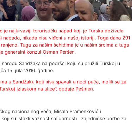
je najkrvaviji teroristički napad koji je Turska doživela.
ji napada, nikada nisu viđeni u našoj istoriji. Toga dana 291
 ranjeno. Tuga za našim šehidima je u našim srcima a tuga
 je generalni konzul Osman Peršen.
narodu Sandžaka na podršci koju su pružili Turskoj u
a 15. jula 2016. godine.
ama u Sandžaku koji nisu spavali u noći puča, molili se za
Turskoj izlaskom na ulice”, dodaje Pešmen.
ačkog nacionalnog veća, Misala Pramenković i
oji su istakli važnost solidarnosti i zajedničke borbe za