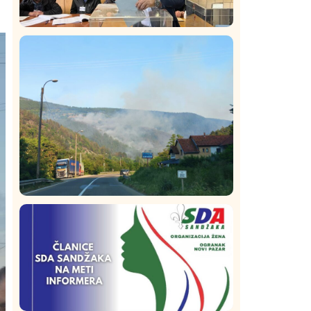
Istaknuto
Politika
320
Rasim Ljajić podneo ostavku na mesto
predsednika SDPS
Društvo
Istaknuto
210
Požar od Magliča do Ušća, brda u
plamenu – vatrogasci na terenu