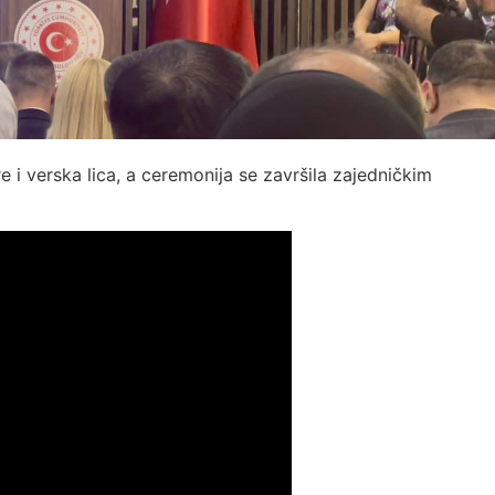
e i verska lica, a ceremonija se završila zajedničkim