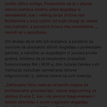
izvršio njihov kolega. Podsećamo da je u pitanju
veoma osetljiva sredina usled događaja iz
devedesetih, kao i velikog broja zločina nad
Bošnjacima u ovoj opštini od kojih mnogi do danas
nisu kažnjeni, a porodice žrtava nisu obeštećene. „,
navodi se u saopštenju .
Oni dodaju da je bilo još slučajeva, a posebno sa
osvrtom na učestalost sličnih događaja u poslednjem
periodu, a naročito sa događajem iz januara prošle
godine, ističemo da je neophodno preispitati
funkcionisanje BIA i MUP-a, dok ćutanje čelnika ovih
institucija zaslužuje razmatranje njihove
odgovornosti, tj. njihove smene sa ovih funkcija.
„Zahtevamo hitnu reakciju državnih organa da
profesionalno procesuiraju i kazne odgovornog za
ubistvo Ervina Ć. kao i da javnost blagovremeno i
istinito informišu o ovom tragičnom događaju.