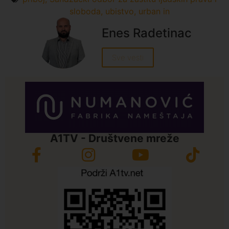
sloboda
,
ubistvo
,
urban in
Enes Radetinac
Sve vesti
A1TV - Društvene mreže