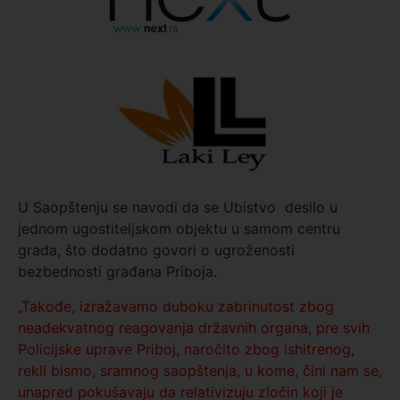
U Saopštenju se navodi da se Ubistvo desilo u
jednom ugostiteljskom objektu u samom centru
grada, što dodatno govori o ugroženosti
bezbednosti građana Priboja.
„Takođe, izražavamo duboku zabrinutost zbog
neadekvatnog reagovanja državnih organa, pre svih
Policijske uprave Priboj, naročito zbog ishitrenog,
rekli bismo, sramnog saopštenja, u kome, čini nam se,
unapred pokušavaju da relativizuju zločin koji je