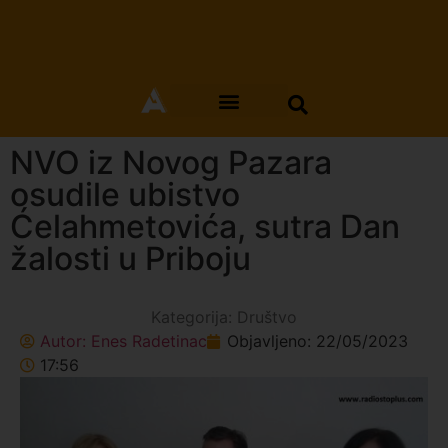
NVO iz Novog Pazara
osudile ubistvo
Ćelahmetovića, sutra Dan
žalosti u Priboju
Kategorija:
Društvo
Autor:
Enes Radetinac
Objavljeno:
22/05/2023
17:56