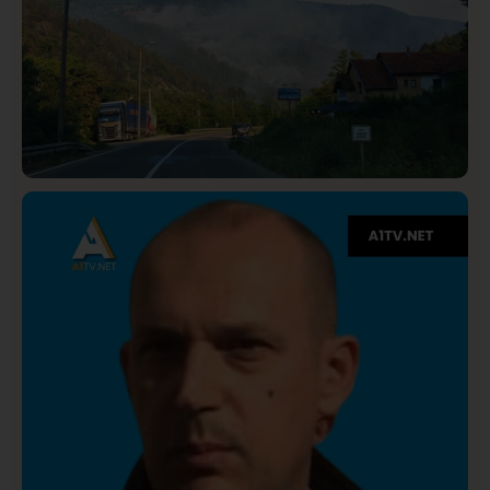
Društvo
Istaknuto
275
Požar od Magliča do Ušća, brda u plamenu –
vatrogasci na terenu