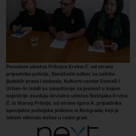
Povodom ubistva Pribojca Ervina Ć. od strane
pripadnika policije, Sandžački odbor za zaštitu
ljudskih prava i sloboda, Kulturni centar DamaD i
Urban-In izdali su saopštenje za javnost u kojem
najoštrije osuđuju brutalno ubistvo Bošnjaka Ervina
Ć. iz Starog Priboja, od strane Igora A. pripadnika
specijalne policijske jedinice iz Beograda, koji je
tokom vikenda došao u rodni grad.