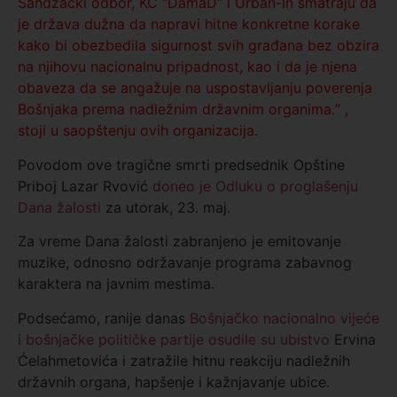
Sandžački odbor, KC “DamaD” i Urban-In smatraju da
je država dužna da napravi hitne konkretne korake
kako bi obezbedila sigurnost svih građana bez obzira
na njihovu nacionalnu pripadnost, kao i da je njena
obaveza da se angažuje na uspostavljanju poverenja
Bošnjaka prema nadležnim državnim organima.“ ,
stoji u saopštenju ovih organizacija.
Povodom ove tragične smrti predsednik Opštine
Priboj Lazar Rvović
doneo je Odluku o proglašenju
Dana žalosti
za utorak, 23. maj.
Za vreme Dana žalosti zabranjeno je emitovanje
muzike, odnosno održavanje programa zabavnog
karaktera na javnim mestima.
Podsećamo, ranije danas
Bošnjačko nacionalno vijeće
i bošnjačke političke partije osudile su ubistvo
Ervina
Ćelahmetovića i zatražile hitnu reakciju nadležnih
državnih organa, hapšenje i kažnjavanje ubice.