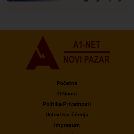
Istaknuto
Politika
177
Organizacija žena SDA Sandžaka osudila tekst
Informera o Anisi Fetahović i Adeli Melajac
Početna
O Nama
Politika Privatnosti
Uslovi korišćenja
Impresum