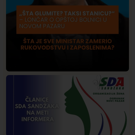
Društvo
Istaknuto
206
Lončar o Opštoj bolnici u Novom Pazaru: „Šta glumite?
Taksi stanicu?“