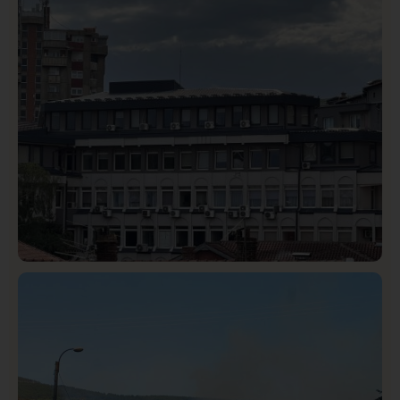
Istaknuto
Politika
327
Rasim Ljajić podneo ostavku na mesto predsednika
SDPS
Hronika
Istaknuto
318
Podignut optužni predlog protiv E.A. zbog napada u
Novom Pazaru, produžen mu pritvor