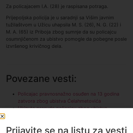
Za policajacem I.A. (28) je raspisana potraga.
Prijepoljska policija je u saradnji sa Višim javnim
tužilaštvom u Užicu uhapsila M. S. (26), N. G. (22) i
M. A. (65) iz Priboja zbog sumnje da su policajcu
osumnjičenom za ubistvo pomogle da pobegne posle
izvršenog krivičnog dela.
Povezane vesti:
Policajac pravnosnažno osuđen na 13 godina
zatvora zbog ubistva Ćelahmetovića
Ukinuta presuda policajcu zbog ubistva
Ćelahmetovića
Novopazarska policija: Nije bilo pritužbi na
postupanje policije, obdukcija će utvrditi uzrok