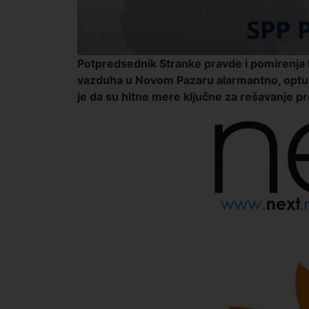
Potpredsednik Stranke pravde i pomirenja E
vazduha u Novom Pazaru alarmantno, optuž
je da su hitne mere ključne za rešavanje p