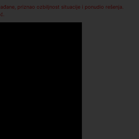
đane, priznao ozbiljnost situacije i ponudio rešenja.
ć.