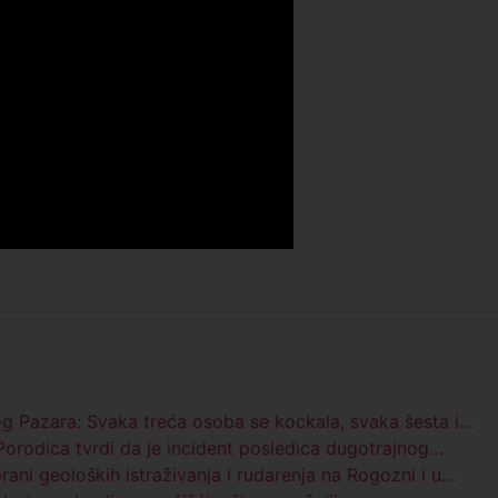
og Pazara: Svaka treća osoba se kockala, svaka šesta i…
rodica tvrdi da je incident posledica dugotrajnog…
rani geoloških istraživanja i rudarenja na Rogozni i u…