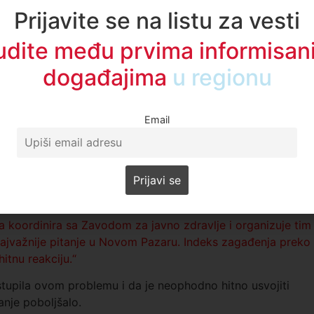
Prijavite se na listu za vesti
no i nedopustivo,“ naglasio je on.
udite među prvima informisani
ja, uključujući individualna ložišta, saobraćaj i
događajima
u regionu
ndividualnih ložišta i zabrana spaljivanja otpada su ključne
Email
 svakodnevno informisanje građana o kvalitetu vazduha,“
 odgovorna za trenutnu situaciju, Numanović je jasno
 koordinira sa Zavodom za javno zdravlje i organizuje tim
 najvažnije pitanje u Novom Pazaru. Indeks zagađenja preko
itnu reakciju.“
tupila ovom problemu i da je neophodno hitno usvojiti
nje poboljšalo.