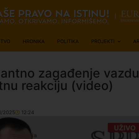
ŠTVO
HRONIKA
POLITIKA
PROJEKTI
A
mantno zagađenje vazd
nu reakciju (video)
1/2025
12:24