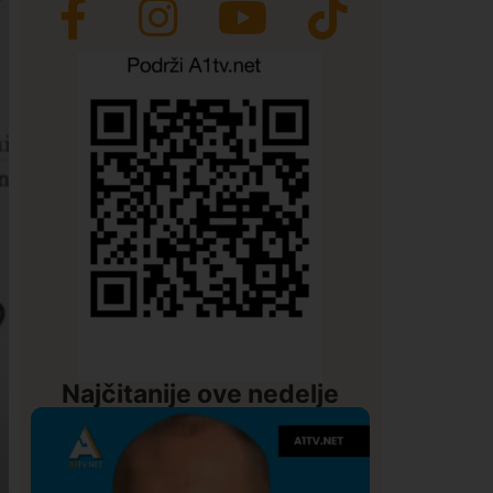
Najčitanije ove nedelje