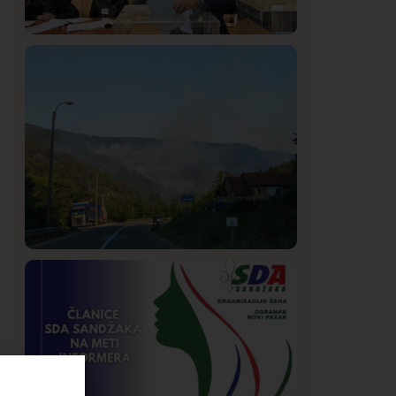
Istaknuto
Politika
324
Rasim Ljajić podneo ostavku na mesto
predsednika SDPS
Društvo
Istaknuto
269
Požar od Magliča do Ušća, brda u
plamenu – vatrogasci na terenu
e