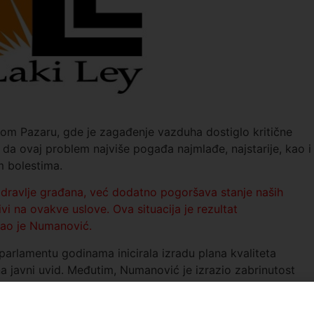
vom Pazaru, gde je zagađenje vazduha dostiglo kritične
e da ovaj problem najviše pogađa najmlađe, najstarije, kao i
m bolestima.
ravlje građana, već dodatno pogoršava stanje naših
jivi na ovakve uslove. Ova situacija je rezultat
ao je Numanović.
parlamentu godinama inicirala izradu plana kvaliteta
na javni uvid. Međutim, Numanović je izrazio zabrinutost
 skup i kompleksan dodatno ubijaju nadu naših građana da s