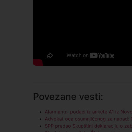
Povezane vesti:
Alarmantni podaci iz ankete A1 iz Nov
Advokat oca osumnjičenog za napad: Po
SPP predao Skupštini deklaraciju o zab