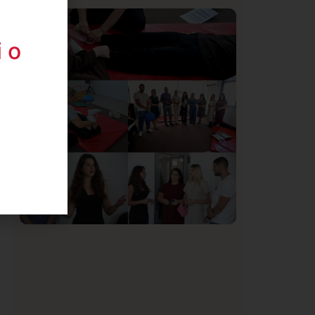
Istaknuto
Politika
171
Organizacija žena SDA Sandžaka osudila
 o
tekst Informera o Anisi Fetahović i Adeli
Melajac
Društvo
Istaknuto
155
U Novom Pazaru počeo prvi HISBAS
Neuro Kamp za decu sa razvojnim
izazovima