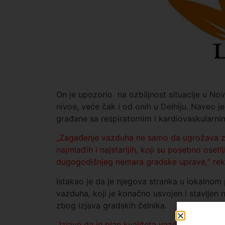
On je upozorio na ozbiljnost situacije u No
nivoe, veće čak i od onih u Delhiju. Naveo j
građane sa respiratornim i kardiovaskularni
„Zagađenje vazduha ne samo da ugrožava zd
najmlađih i najstarijih, koji su posebno osetl
dugogodišnjeg nemara gradske uprave,“ rek
Istakao je da je njegova stranka u lokalnom 
vazduha, koji je konačno usvojen i stavljen 
zbog izjava gradskih čelnika.
„Izjave da je plan kvaliteta vazduha suviše