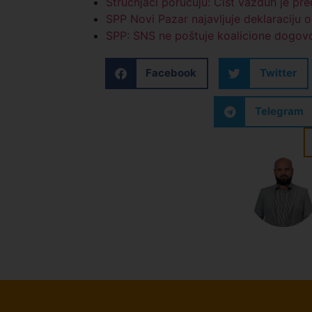
Stručnjaci poručuju: Čist vazduh je pre
SPP Novi Pazar najavljuje deklaraciju 
SPP: SNS ne poštuje koalicione dogovo
Facebook
Twitter
Telegram