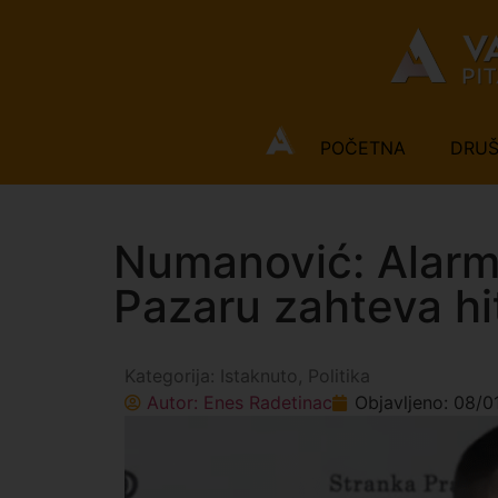
POČETNA
DRU
Numanović: Alar
Pazaru zahteva hit
Kategorija:
Istaknuto
,
Politika
Autor:
Enes Radetinac
Objavljeno:
08/0