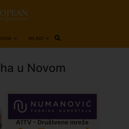
RHIVA
MLADI
uha u Novom
A1TV - Društvene mreže