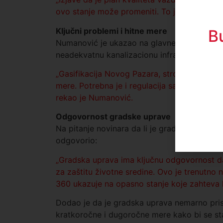
ovo stanje može promeniti. To je katastrofal
Ključni problemi i hitne mere
B
Numanović je ukazao na glavne izvore zagađen
neadekvatnu kanalizacionu infrastrukturu.
„Gasifikacija Novog Pazara, stroga kontrola i
mere. Potrebna je i regulacija saobraćaja i
rekao je Numanović.
Odgovornost gradske uprave
Na pitanje novinara da li je gradska uprava
odgovorio:
„Gradska uprava ima ključnu odgovornost da
za zaštitu životne sredine. Ovo je trenutno
360 ukazuje na opasno stanje koje zahteva h
Dodao je da je gradska uprava nemarno pris
kratkoročne i dugoročne mere kako bi se sta