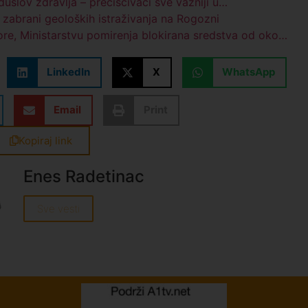
duslov zdravlja – prečišćivači sve važniji u…
o zabrani geoloških istraživanja na Rogozni
re, Ministarstvu pomirenja blokirana sredstva od oko…
LinkedIn
X
WhatsApp
Email
Print
Kopiraj link
Enes Radetinac
Sve vesti