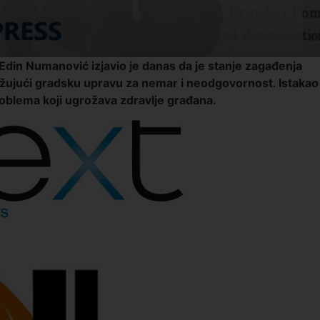
din Numanović izjavio je danas da je stanje zagađenja
ujući gradsku upravu za nemar i neodgovornost. Istakao
roblema koji ugrožava zdravlje građana.