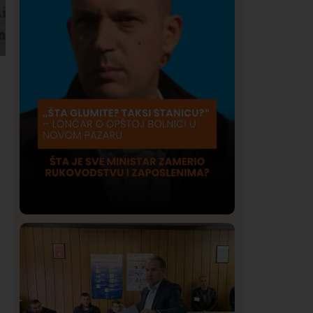
Društvo
Istaknuto
420
Lončar o Opštoj bolnici u Novom
Pazaru: „Šta glumite? Taksi stanicu?“