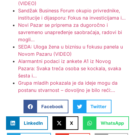
(VIDEO)
Sandžak Business Forum okupio privrednike,
institucije i dijasporu: Fokus na investicijama i…
Novi Pazar se priprema za dugoročno i
savremeno unapređenje saobraćaja, radovi bi
mogli…
SEDA: Uloga žena u biznisu u fokusu panela u
Novom Pazaru (VIDEO)
Alarmantni podaci iz ankete A1 iz Novog
Pazara: Svaka treća osoba se kockala, svaka
šesta i…
Grupa mladih pokazala je da ideje mogu da
postanu stvarnost – dovoljno je bilo reći:…
Facebook
Twitter
LinkedIn
X
WhatsApp