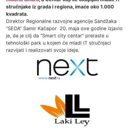
stručnjake iz grada i regiona, imaće oko 1.000
kvadrata.
Direktor Regionalne razvojne agencije Sandžaka
“SEDA” Samir Kačapor 20. maja ove godine izjavio
je, da je cilj da “Smart city centar” preraste u
tehnološki park u kojem će mladi IT stručnjaci
razvijati i realizovati svoje ideje.