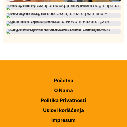
Istaknuto
Politika
327
Rasim Ljajić podneo ostavku na mesto predsednika
Hronika
Istaknuto
310
SDPS
Podignut optužni predlog protiv E.A. zbog napada u
Društvo
Istaknuto
275
Novom Pazaru, produžen mu pritvor
Požar od Magliča do Ušća, brda u plamenu –
Društvo
Istaknuto
204
vatrogasci na terenu
Lončar o Opštoj bolnici u Novom Pazaru: „Šta glumite?
Istaknuto
Politika
175
Taksi stanicu?“
Organizacija žena SDA Sandžaka osudila tekst
Informera o Anisi Fetahović i Adeli Melajac
Početna
O Nama
Politika Privatnosti
Uslovi korišćenja
Impresum