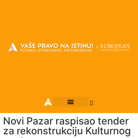
Novi Pazar raspisao tender
za rekonstrukciju Kulturnog