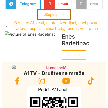
Telegram
Email
Print
Kopiraj link
Oznake:
A1 vesti
,
centar
,
izvodjaci
,
novi pazar
,
radovi
,
raspisan
,
smart city
,
tender
,
vest dana
Enes
Radetinac
Sve vesti
A1TV - Društvene mreže