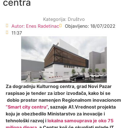
centra
Kategorija:
Društvo
Autor:
Enes Radetinac
Objavljeno:
18/07/2022
11:37
Za dogradnju Kulturnog centra, grad Novi Pazar
raspisao je tender za izbor izvođača, kako bi se
dobio prostor namenjen Regionalnom inovacionom
“Smart city centru”
, saznaje A1.Vrednost projekta
koju je obezbedilo Ministarstvo za inovacije i
tehnološki razvoj i
lokalna samouprava je oko 75
miliona dinara
, a Centar koji će okupljati mlade IT