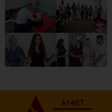
Društvo
Istaknuto
151
U Novom Pazaru počeo prvi HISBAS Neuro Kamp za
decu sa razvojnim izazovima