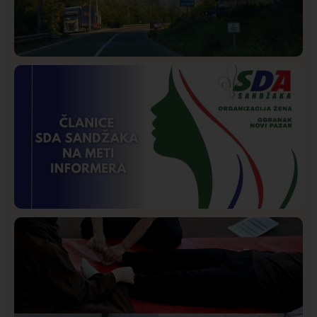
Društvo
Istaknuto
258
Požar od Magliča do Ušća, brda u plamenu –
vatrogasci na terenu
Istaknuto
Politika
170
Organizacija žena SDA Sandžaka osudila tekst
Informera o Anisi Fetahović i Adeli Melajac