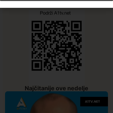
Najčitanije ove nedelje