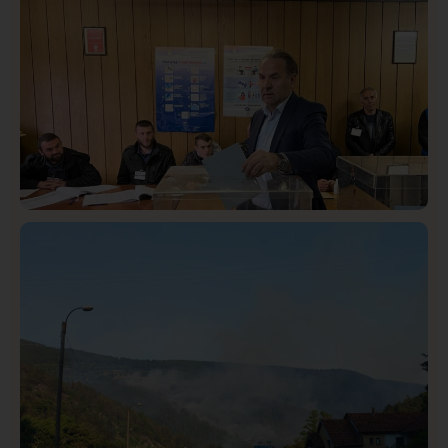
Društvo
Istaknuto
410
Lončar o Opštoj bolnici u Novom Pazaru: „Šta glumite?
Taksi stanicu?“
Istaknuto
Politika
321
Rasim Ljajić podneo ostavku na mesto predsednika
SDPS