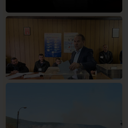
Društvo
Istaknuto
420
Lončar o Opštoj bolnici u Novom Pazaru: „Šta glumite?
Taksi stanicu?“
Istaknuto
Politika
325
Rasim Ljajić podneo ostavku na mesto predsednika
SDPS