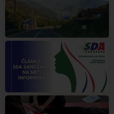
Društvo
Istaknuto
271
Požar od Magliča do Ušća, brda u plamenu –
vatrogasci na terenu
Istaknuto
Politika
172
Organizacija žena SDA Sandžaka osudila tekst
Informera o Anisi Fetahović i Adeli Melajac