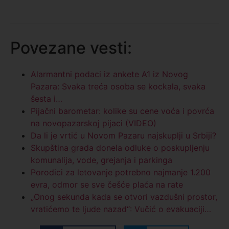
Povezane vesti:
Alarmantni podaci iz ankete A1 iz Novog
Pazara: Svaka treća osoba se kockala, svaka
šesta i…
Pijačni barometar: kolike su cene voća i povrća
na novopazarskoj pijaci (VIDEO)
Da li je vrtić u Novom Pazaru najskuplji u Srbiji?
Skupština grada donela odluke o poskupljenju
komunalija, vode, grejanja i parkinga
Porodici za letovanje potrebno najmanje 1.200
evra, odmor se sve češće plaća na rate
„Onog sekunda kada se otvori vazdušni prostor,
vratićemo te ljude nazad“: Vučić o evakuaciji…