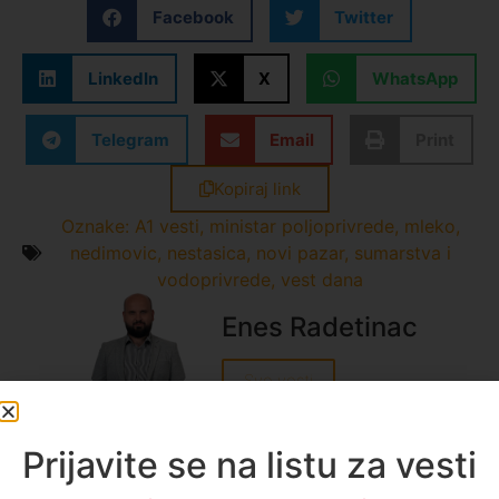
Facebook
Twitter
LinkedIn
X
WhatsApp
Telegram
Email
Print
Kopiraj link
Oznake:
A1 vesti
,
ministar poljoprivrede
,
mleko
,
nedimovic
,
nestasica
,
novi pazar
,
sumarstva i
vodoprivrede
,
vest dana
Enes Radetinac
Sve vesti
Prijavite se na listu za vesti