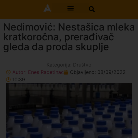
Nedimović: Nestašica mleka
kratkoročna, prerađivač
gleda da proda skuplje
Kategorija:
Društvo
Autor:
Enes Radetinac
Objavljeno:
08/09/2022
10:39