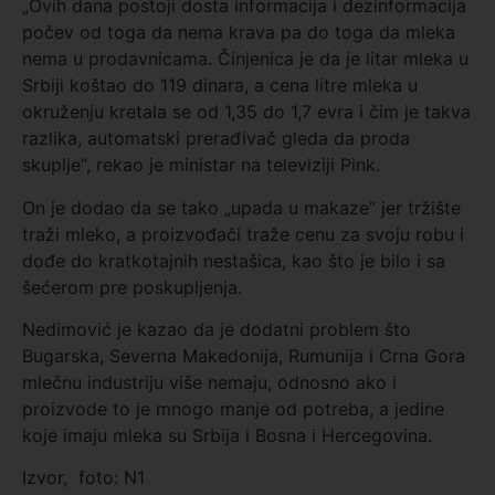
„Ovih dana postoji dosta informacija i dezinformacija
počev od toga da nema krava pa do toga da mleka
nema u prodavnicama. Činjenica je da je litar mleka u
Srbiji koštao do 119 dinara, a cena litre mleka u
okruženju kretala se od 1,35 do 1,7 evra i čim je takva
razlika, automatski prerađivač gleda da proda
skuplje“, rekao je ministar na televiziji Pink.
On je dodao da se tako „upada u makaze“ jer tržište
traži mleko, a proizvođači traže cenu za svoju robu i
dođe do kratkotajnih nestašica, kao što je bilo i sa
šećerom pre poskupljenja.
Nedimović je kazao da je dodatni problem što
Bugarska, Severna Makedonija, Rumunija i Crna Gora
mlečnu industriju više nemaju, odnosno ako i
proizvode to je mnogo manje od potreba, a jedine
koje imaju mleka su Srbija i Bosna i Hercegovina.
Izvor, foto: N1