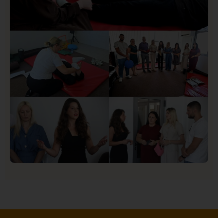
Društvo
Istaknuto
155
U Novom Pazaru počeo prvi HISBAS Neuro Kamp za
decu sa razvojnim izazovima