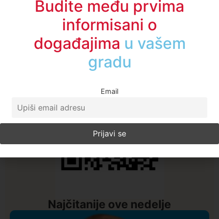
Budite među prvima
A1TV - Društvene mreže
informisani o
događajima
u regionu
Email
Najčitanije ove nedelje