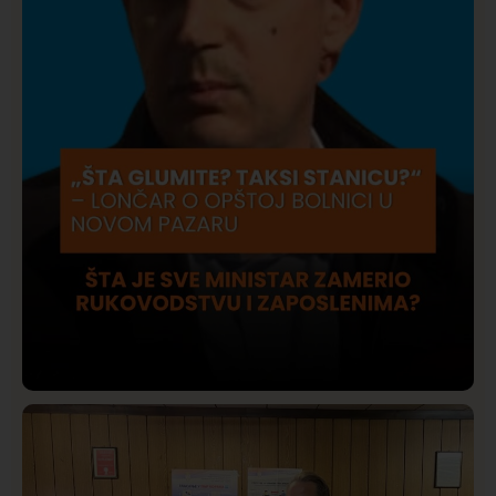
Društvo
Istaknuto
420
Lončar o Opštoj bolnici u Novom Pazaru: „Šta glumite?
Taksi stanicu?“