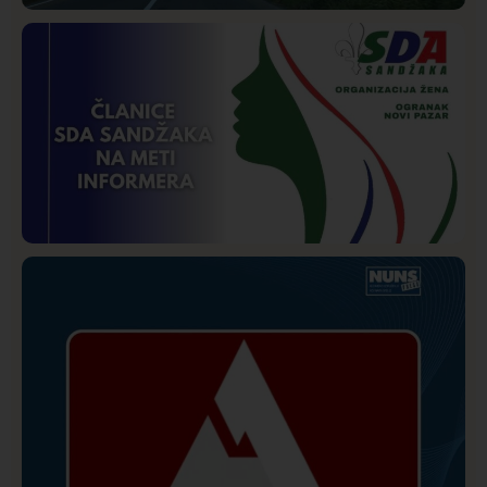
Društvo
Istaknuto
271
Požar od Magliča do Ušća, brda u plamenu –
vatrogasci na terenu
Istaknuto
Politika
172
Organizacija žena SDA Sandžaka osudila tekst
Informera o Anisi Fetahović i Adeli Melajac