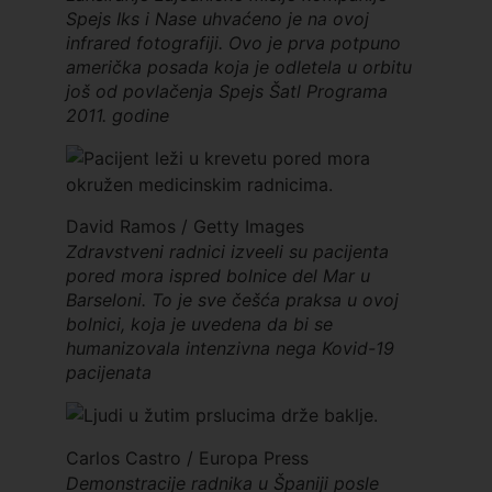
Spejs Iks i Nase uhvaćeno je na ovoj
infrared fotografiji. Ovo je prva potpuno
američka posada koja je odletela u orbitu
još od povlačenja Spejs Šatl Programa
2011. godine
David Ramos / Getty Images
Zdravstveni radnici izveeli su pacijenta
pored mora ispred bolnice del Mar u
Barseloni. To je sve češća praksa u ovoj
bolnici, koja je uvedena da bi se
humanizovala intenzivna nega Kovid-19
pacijenata
Carlos Castro / Europa Press
Demonstracije radnika u Španiji posle