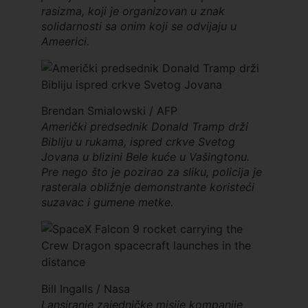
rasizma, koji je organizovan u znak
solidarnosti sa onim koji se odvijaju u
Ameerici.
Brendan Smialowski / AFP
Američki predsednik Donald Tramp drži
Bibliju u rukama, ispred crkve Svetog
Jovana u blizini Bele kuće u Vašingtonu.
Pre nego što je pozirao za sliku, policija je
rasterala obližnje demonstrante koristeći
suzavac i gumene metke.
Bill Ingalls / Nasa
Lansiranje zajedničke misije kompanije