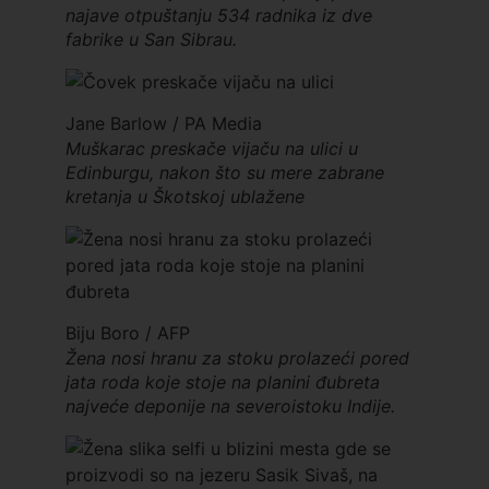
najave otpuštanju 534 radnika iz dve
fabrike u San Sibrau.
Jane Barlow / PA Media
Muškarac preskače vijaču na ulici u
Edinburgu, nakon što su mere zabrane
kretanja u Škotskoj ublažene
Biju Boro / AFP
Žena nosi hranu za stoku prolazeći pored
jata roda koje stoje na planini đubreta
najveće deponije na severoistoku Indije.