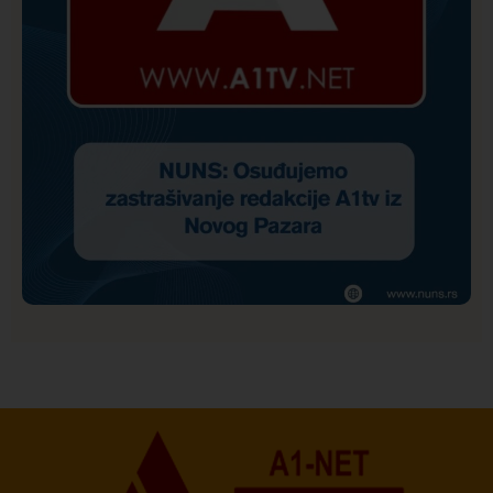
Društvo
Istaknuto
157
NUNS: Osuđujemo zastrašivanje redakcije A1tv iz
Novog Pazara