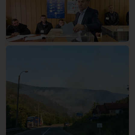
Istaknuto
Politika
325
Rasim Ljajić podneo ostavku na mesto predsednika
SDPS