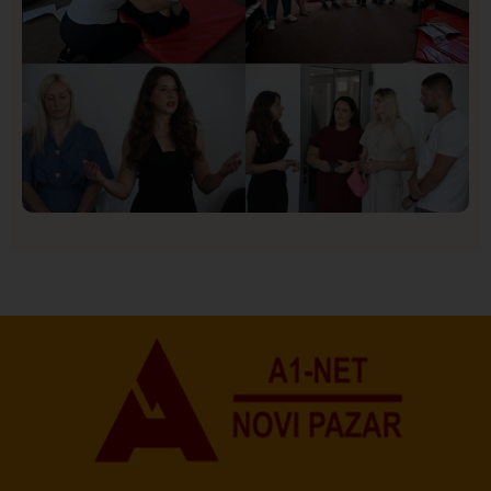
Društvo
Istaknuto
151
U Novom Pazaru počeo prvi HISBAS Neuro Kamp za
decu sa razvojnim izazovima