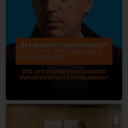
Društvo
Istaknuto
409
Lončar o Opštoj bolnici u Novom Pazaru: „Šta glumite?
Taksi stanicu?“