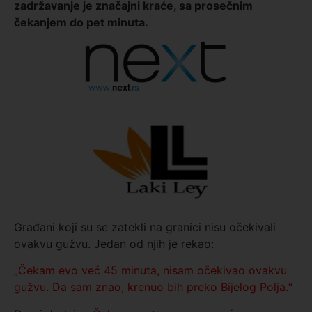
zadržavanje je značajni kraće, sa prosečnim
čekanjem do pet minuta.
Građani koji su se zatekli na granici nisu očekivali
ovakvu gužvu. Jedan od njih je rekao:
„Čekam evo već 45 minuta, nisam očekivao ovakvu
gužvu. Da sam znao, krenuo bih preko Bijelog Polja.“