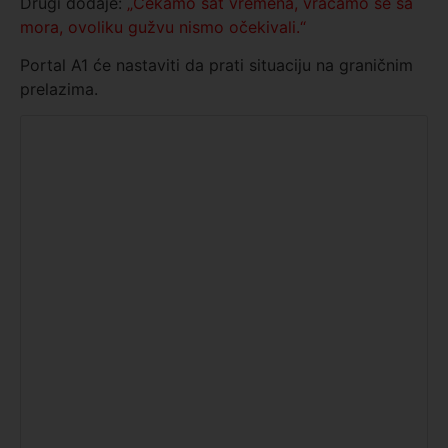
Drugi dodaje:
„Čekamo sat vremena, vraćamo se sa
mora, ovoliku gužvu nismo očekivali.“
Portal A1 će nastaviti da prati situaciju na graničnim
prelazima.