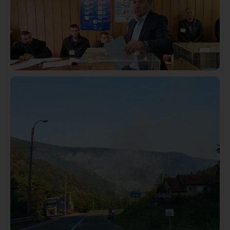
Istaknuto
Politika
321
Rasim Ljajić podneo ostavku na mesto predsednika
SDPS