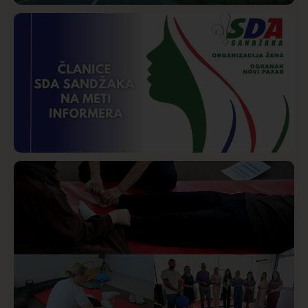
Društvo
Istaknuto
251
Požar od Magliča do Ušća, brda u plamenu –
vatrogasci na terenu
Istaknuto
Politika
170
Organizacija žena SDA Sandžaka osudila tekst
Informera o Anisi Fetahović i Adeli Melajac