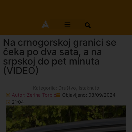
Na crnogorskoj granici se
čeka po dva sata, a na
srpskoj do pet minuta
(VIDEO)
Kategorija:
Društvo
,
Istaknuto
Autor:
Zerina Torbić
Objavljeno:
08/09/2024
21:04