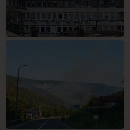
Hronika
Istaknuto
311
Podignut optužni predlog protiv E.A. zbog napada u
Novom Pazaru, produžen mu pritvor