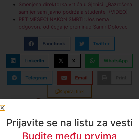
Smenjena direktorka vrtića u Sjenici: „Razrešena
sam jer sam javno podržala studente“ (VIDEO)
PET MESECI NAKON SMRTI: Još nema
odgovora od čega je preminuo Samir Dolovac
Facebook
Twitter
LinkedIn
X
WhatsApp
Telegram
Email
Print
Kopiraj link
Enes Radetinac
Sve vesti
Prijavite se na listu za vesti