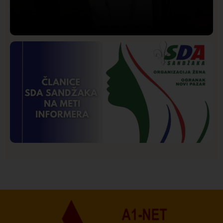
Društvo
Istaknuto
204
Lončar o Opštoj bolnici u Novom Pazaru: „Šta glumite?
Taksi stanicu?“
Istaknuto
Politika
175
Organizacija žena SDA Sandžaka osudila tekst
Informera o Anisi Fetahović i Adeli Melajac