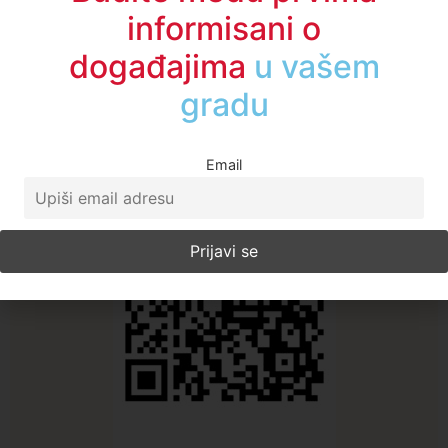
Budite među prvima
informisani o
događajima
u regionu
A1TV - Društvene mreže
Email