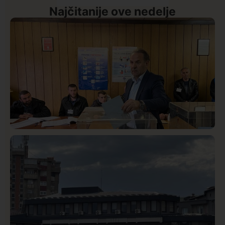
Najčitanije ove nedelje
Istaknuto
Politika
327
Rasim Ljajić podneo ostavku na mesto predsednika
SDPS