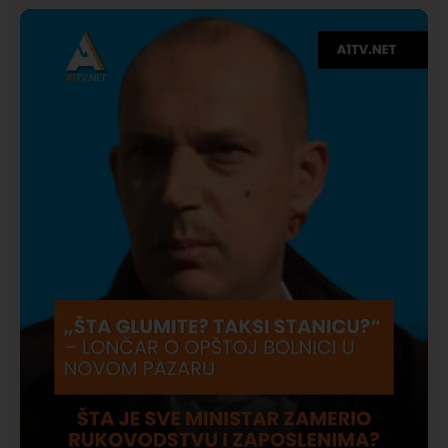
Društvo
Istaknuto
275
Požar od Magliča do Ušća, brda u plamenu –
vatrogasci na terenu