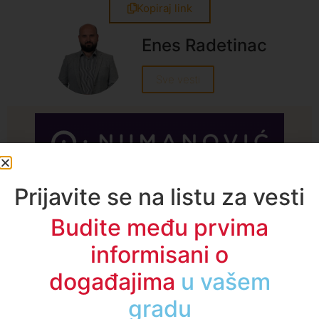
Kopiraj link
Enes Radetinac
Sve vesti
A1TV - Društvene mreže
Prijavite se na listu za vesti
Budite među prvima
informisani o
događajima
u regionu