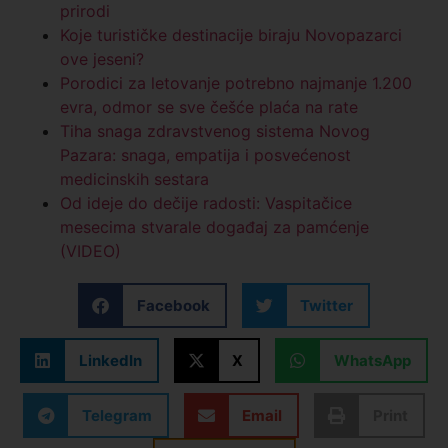
prirodi
Koje turističke destinacije biraju Novopazarci
ove jeseni?
Porodici za letovanje potrebno najmanje 1.200
evra, odmor se sve češće plaća na rate
Tiha snaga zdravstvenog sistema Novog
Pazara: snaga, empatija i posvećenost
medicinskih sestara
Od ideje do dečije radosti: Vaspitačice
mesecima stvarale događaj za pamćenje
(VIDEO)
Facebook
Twitter
LinkedIn
X
WhatsApp
Telegram
Email
Print