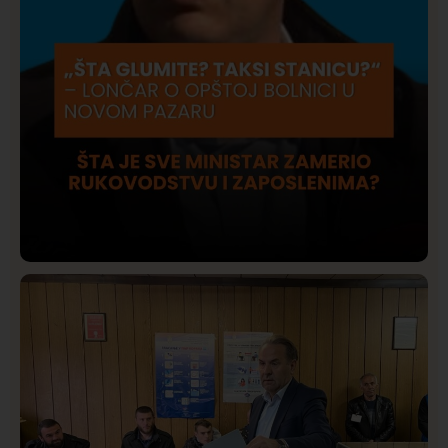
Društvo
Istaknuto
409
Lončar o Opštoj bolnici u Novom Pazaru: „Šta glumite?
Taksi stanicu?“