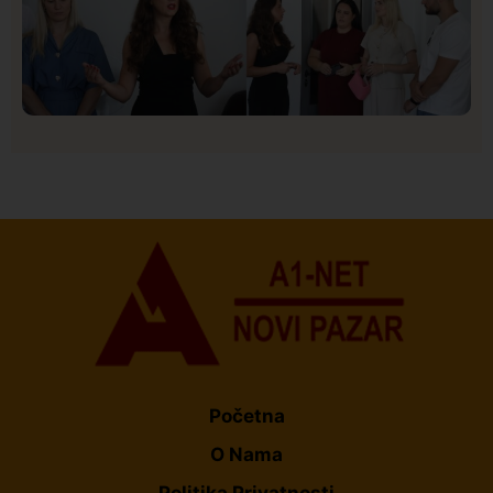
Društvo
Istaknuto
150
U Novom Pazaru počeo prvi HISBAS Neuro Kamp za
decu sa razvojnim izazovima
Početna
O Nama
Politika Privatnosti