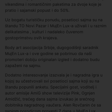
vikendima i romantičnim paketima za dvoje koje je
pratio i sajamski popust i do 50%.
Uz bogatu turističku ponudu, posetioci sajma su na
štandu TO Novi Pazar i MujEn Lux-a uživali i u raznim
delikatesima , kulturi i nadaleko čuvenom
gostoprimstvu ovih krajeva.
Body art asocijacija Srbije, dugogodišnji saradnik
MujEn Lux-a i ove godine se pobrinuo da naši
promoteri dobiju originalan izgled i dodatno budu
zapaženi na sajmu.
Dodatno interesovanje izazvala je i nagradna igra u
kojoj su učestvovali svi posetioci sajma koji su na
štandu popunili anketu. Specijalni gost, voditelj i
autor emisije AmiG show televizije Pink, Ognjen
Amidžić, trećeg dana sajma izvukao je srećnog
dobitnika nagradnog vaučera. Alen Rovčanin će sa
svojom porodicom provesti 7 dana u MujEn Lux