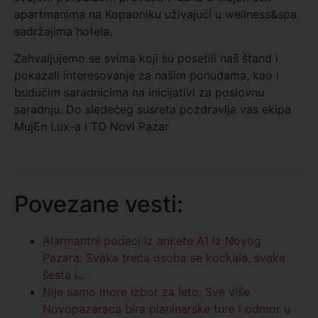
apartmanima na Kopaoniku uživajući u wellness&spa
sadržajima hotela.
Zahvaljujemo se svima koji su posetili naš štand i
pokazali interesovanje za našim ponudama, kao i
budućim saradnicima na inicijativi za poslovnu
saradnju. Do sledećeg susreta pozdravlja vas ekipa
MujEn Lux-a i TO Novi Pazar
Povezane vesti:
Alarmantni podaci iz ankete A1 iz Novog
Pazara: Svaka treća osoba se kockala, svaka
šesta i…
Nije samo more izbor za leto: Sve više
Novopazaraca bira planinarske ture i odmor u