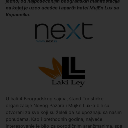
jednoj od najposećenijih beogradskih manifestacija
na kojoj je uzeo ućešće i aparth hotel MujEn Lux sa
Kopaonika.
U hali 4 Beogradskog sajma, štand Turističke
organizacije Novog Pazara i MujEn Lux-a bili su
otvoreni za sve koji su želeli da se upoznaju sa našim
ponudama. Kao i prethodnih godina, najveće
interesovanje je bilo za porodičnim aranžmanima, spa