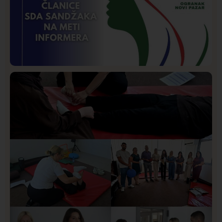
Istaknuto
Politika
169
Organizacija žena SDA Sandžaka osudila tekst
Informera o Anisi Fetahović i Adeli Melajac