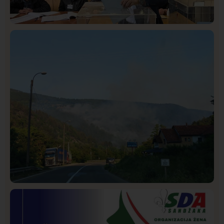
Istaknuto
Politika
320
Rasim Ljajić podneo ostavku na mesto predsednika
SDPS
Društvo
Istaknuto
222
Požar od Magliča do Ušća, brda u plamenu –
vatrogasci na terenu