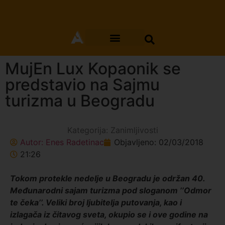
MujEn Lux Kopaonik se
predstavio na Sajmu
turizma u Beogradu
Kategorija:
Zanimljivosti
Autor:
Enes Radetinac
Objavljeno:
02/03/2018
21:26
Tokom protekle nedelje u Beogradu je održan 40.
Međunarodni sajam turizma pod sloganom ’’Odmor
te čeka’’. Veliki broj ljubitelja putovanja, kao i
izlagača iz čitavog sveta, okupio se i ove godine na