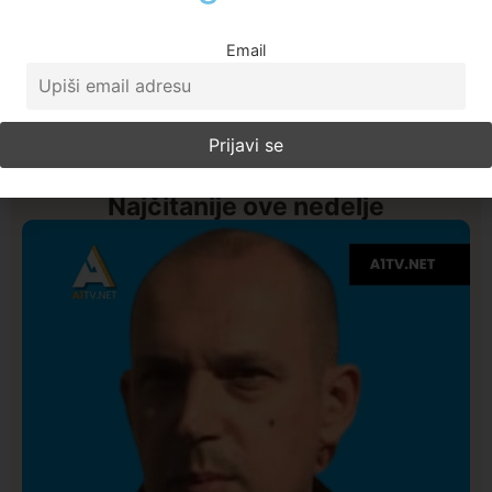
Email
Najčitanije ove nedelje