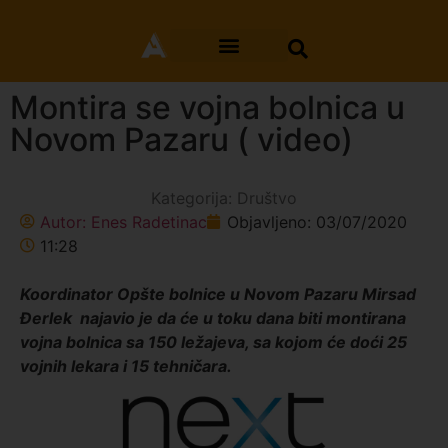
Montira se vojna bolnica u
Novom Pazaru ( video)
Kategorija:
Društvo
Autor:
Enes Radetinac
Objavljeno:
03/07/2020
11:28
Koordinator Opšte bolnice u Novom Pazaru Mirsad
Ðerlek najavio je da će u toku dana biti montirana
vojna bolnica sa 150 ležajeva, sa kojom će doći 25
vojnih lekara i 15 tehničara.