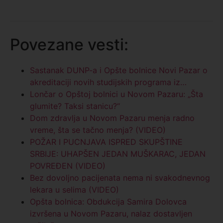
Povezane vesti:
Sastanak DUNP-a i Opšte bolnice Novi Pazar o
akreditaciji novih studijskih programa iz…
Lončar o Opštoj bolnici u Novom Pazaru: „Šta
glumite? Taksi stanicu?“
Dom zdravlja u Novom Pazaru menja radno
vreme, šta se tačno menja? (VIDEO)
POŽAR I PUCNJAVA ISPRED SKUPŠTINE
SRBIJE: UHAPŠEN JEDAN MUŠKARAC, JEDAN
POVREĐEN (VIDEO)
Bez dovoljno pacijenata nema ni svakodnevnog
lekara u selima (VIDEO)
Opšta bolnica: Obdukcija Samira Dolovca
izvršena u Novom Pazaru, nalaz dostavljen