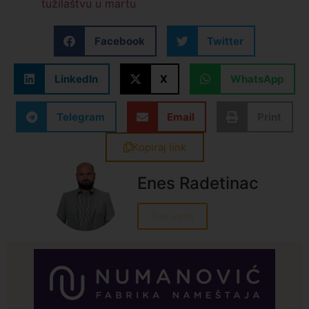
tužilaštvu u martu
Facebook
Twitter
LinkedIn
X
WhatsApp
Telegram
Email
Print
Kopiraj link
Enes Radetinac
Sve vesti