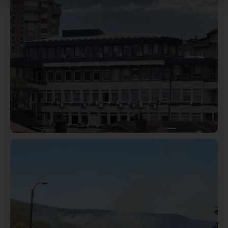
Hronika
Istaknuto
328
Podignut optužni predlog protiv E.A. zbog napada u
Novom Pazaru, produžen mu pritvor