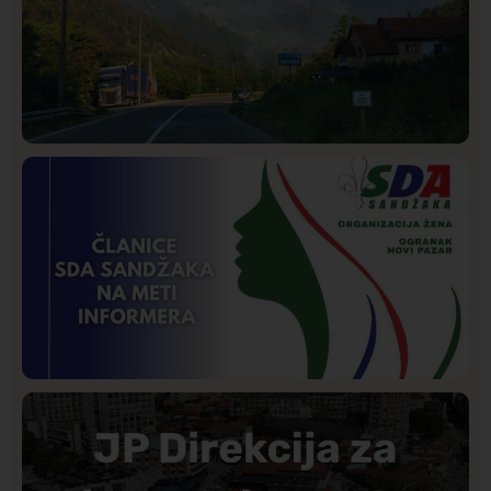
Društvo
Istaknuto
275
Požar od Magliča do Ušća, brda u plamenu –
vatrogasci na terenu
Istaknuto
Politika
177
Organizacija žena SDA Sandžaka osudila tekst
Informera o Anisi Fetahović i Adeli Melajac