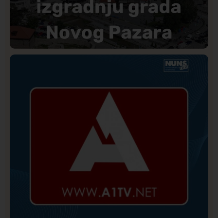
Društvo
Istaknuto
173
Direkcija se izvinila A1tv.net zbog pretnji upućenih
novinaru: Biće utvrđena odgovornost učesnika