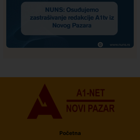
Društvo
Istaknuto
170
NUNS: Osuđujemo zastrašivanje redakcije A1tv iz
Novog Pazara
Početna