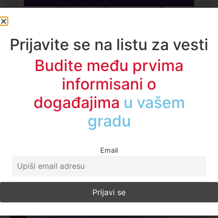
A1TV - Društvene mreže
Prijavite se na listu za vesti
Budite među prvima
informisani o
događajima
u regionu
Email
Najčitanije ove nedelje