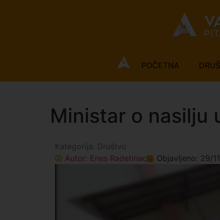
POČETNA
DRU
Ministar o nasilj
Kategorija:
Društvo
Autor:
Enes Radetinac
Objavljeno:
29/1