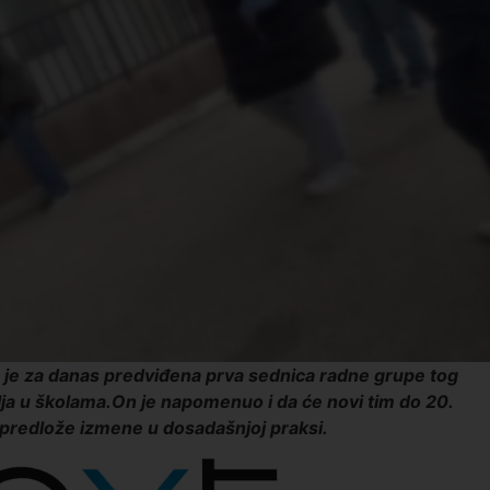
a je za danas predviđena prva sednica radne grupe tog
ilja u školama.On je napomenuo i da će novi tim do 20.
 predlože izmene u dosadašnjoj praksi.