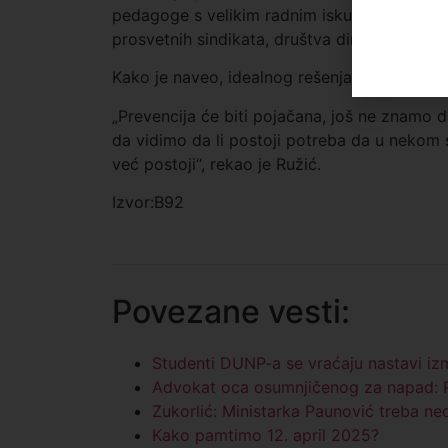
pedagoge s velikim radnim iskustvom iz škol
prosvetnih sindikata, društva direktora škola,
Kako je naveo, idealnog rešenja nema, ali tru
„Prevencija će biti pojačana, još ne znamo d
da vidimo da li postoji potreba da u nekom 
već postoji“, rekao je Ružić.
Izvor:B92
Povezane vesti:
Studenti DUNP-a se vraćaju nastavi iz
Advokat oca osumnjičenog za napad: Po
Zukorlić: Ministarka Paunović treba ne
Kako pamtimo 12. april 2025?