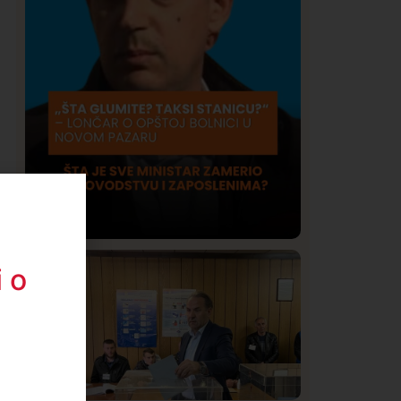
 o
Društvo
Istaknuto
409
Lončar o Opštoj bolnici u Novom
Pazaru: „Šta glumite? Taksi stanicu?“
i