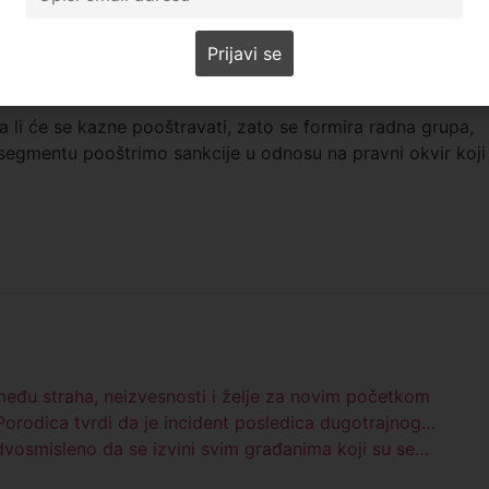
ske i kliničke prakse, predstavnike resornog ministarstva,
 udruženja roditelja“, rekao je Ružić za list Politika.
diće se da iznađu ona koja će smanjiti nasilje.
a li će se kazne pooštravati, zato se formira radna grupa,
segmentu pooštrimo sankcije u odnosu na pravni okvir koji
među straha, neizvesnosti i želje za novim početkom
rodica tvrdi da je incident posledica dugotrajnog…
dvosmisleno da se izvini svim građanima koji su se…