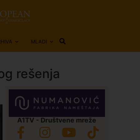
RHIVA
MLADI
og rešenja
A1TV - Društvene mreže