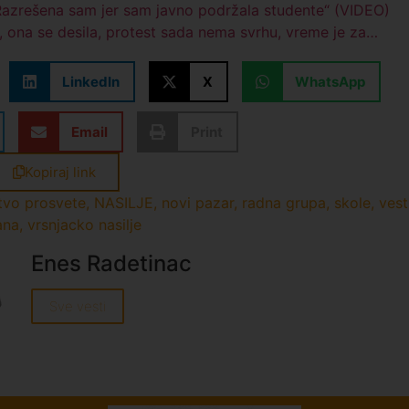
„Razrešena sam jer sam javno podržala studente“ (VIDEO)
, ona se desila, protest sada nema svrhu, vreme je za…
LinkedIn
X
WhatsApp
Email
Print
Kopiraj link
tvo prosvete
,
NASILJE
,
novi pazar
,
radna grupa
,
skole
,
vest
ana
,
vrsnjacko nasilje
Enes Radetinac
Sve vesti