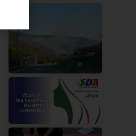
Istaknuto
Politika
321
Rasim Ljajić podneo ostavku na mesto
predsednika SDPS
Društvo
Istaknuto
253
Požar od Magliča do Ušća, brda u
plamenu – vatrogasci na terenu
Istaknuto
Politika
170