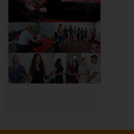
Organizacija žena SDA Sandžaka osudila
tekst Informera o Anisi Fetahović i Adeli
Melajac
Društvo
Istaknuto
151
U Novom Pazaru počeo prvi HISBAS
Neuro Kamp za decu sa razvojnim
izazovima