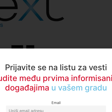
Prijavite se na listu za vesti
udite među prvima informisani
događajima
u regionu
Email
e: eminentne stručnjake za borbu protiv nasilja, psihologe 