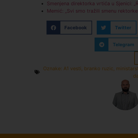
Smenjena direktorka vrtića u Sjenici: 
Memić: „Svi smo tražili smenu rektorke
Facebook
Twitter
Telegram
Oznake:
A1 vesti
,
branko ruzic
,
ministars
d