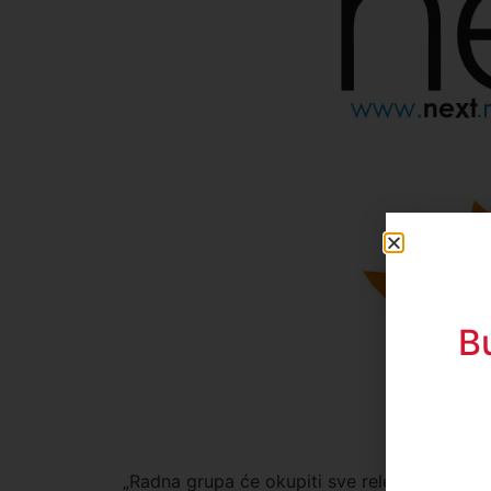
B
„Radna grupa će okupiti sve relevantne akter