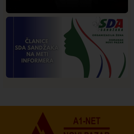
Društvo
Istaknuto
205
Lončar o Opštoj bolnici u Novom Pazaru: „Šta glumite?
Taksi stanicu?“
Istaknuto
Politika
176
Organizacija žena SDA Sandžaka osudila tekst
Informera o Anisi Fetahović i Adeli Melajac