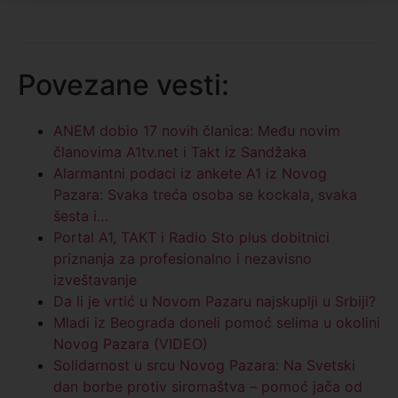
Povezane vesti:
ANEM dobio 17 novih članica: Među novim
članovima A1tv.net i Takt iz Sandžaka
Alarmantni podaci iz ankete A1 iz Novog
Pazara: Svaka treća osoba se kockala, svaka
šesta i…
Portal A1, TAKT i Radio Sto plus dobitnici
priznanja za profesionalno i nezavisno
izveštavanje
Da li je vrtić u Novom Pazaru najskuplji u Srbiji?
Mladi iz Beograda doneli pomoć selima u okolini
Novog Pazara (VIDEO)
Solidarnost u srcu Novog Pazara: Na Svetski
dan borbe protiv siromaštva – pomoć jača od