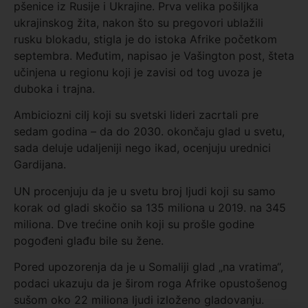
pšenice iz Rusije i Ukrajine. Prva velika pošiljka
ukrajinskog žita, nakon što su pregovori ublažili
rusku blokadu, stigla je do istoka Afrike početkom
septembra. Međutim, napisao je Vašington post, šteta
učinjena u regionu koji je zavisi od tog uvoza je
duboka i trajna.
Ambiciozni cilj koji su svetski lideri zacrtali pre
sedam godina – da do 2030. okončaju glad u svetu,
sada deluje udaljeniji nego ikad, ocenjuju urednici
Gardijana.
UN procenjuju da je u svetu broj ljudi koji su samo
korak od gladi skočio sa 135 miliona u 2019. na 345
miliona. Dve trećine onih koji su prošle godine
pogođeni glađu bile su žene.
Pored upozorenja da je u Somaliji glad „na vratima“,
podaci ukazuju da je širom roga Afrike opustošenog
sušom oko 22 miliona ljudi izloženo gladovanju.