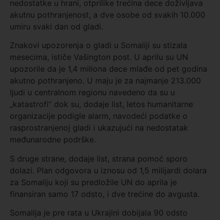
nedostatke u hrani, otprilike trećina dece doživljava
akutnu pothranjenost, a dve osobe od svakih 10.000
umiru svaki dan od gladi.
Znakovi upozorenja o gladi u Somaliji su stizala
mesecima, ističe Vašington post. U aprilu su UN
upozorile da je 1,4 miliona dece mlađe od pet godina
akutno pothranjeno. U maju je za najmanje 213.000
ljudi u centralnom regionu navedeno da su u
„katastrofi“ dok su, dodaje list, letos humanitarne
organizacije podigle alarm, navodeći podatke o
rasprostranjenoj gladi i ukazujući na nedostatak
međunarodne podrške.
S druge strane, dodaje list, strana pomoć sporo
dolazi. Plan odgovora u iznosu od 1,5 milijardi dolara
za Somaliju koji su predložile UN do aprila je
finansiran samo 17 odsto, i dve trećine do avgusta.
Somalija je pre rata u Ukrajini dobijala 90 odsto