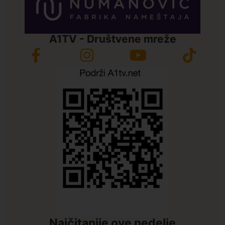
A1TV - Društvene mreže
Najčitanije ove nedelje