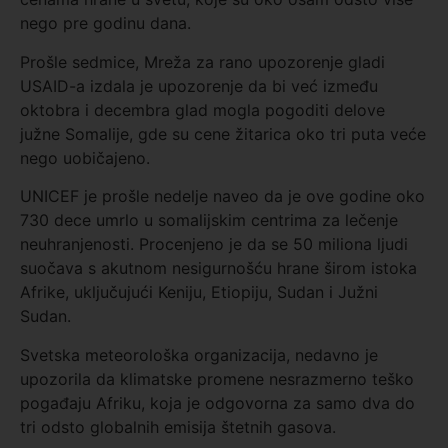
nego pre godinu dana.
Prošle sedmice, Mreža za rano upozorenje gladi
USAID-a izdala je upozorenje da bi već između
oktobra i decembra glad mogla pogoditi delove
južne Somalije, gde su cene žitarica oko tri puta veće
nego uobičajeno.
UNICEF je prošle nedelje naveo da je ove godine oko
730 dece umrlo u somalijskim centrima za lečenje
neuhranjenosti. Procenjeno je da se 50 miliona ljudi
suočava s akutnom nesigurnošću hrane širom istoka
Afrike, uključujući Keniju, Etiopiju, Sudan i Južni
Sudan.
Svetska meteorološka organizacija, nedavno je
upozorila da klimatske promene nesrazmerno teško
pogađaju Afriku, koja je odgovorna za samo dva do
tri odsto globalnih emisija štetnih gasova.