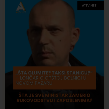
Društvo
Istaknuto
275
Požar od Magliča do Ušća, brda u plamenu –
vatrogasci na terenu