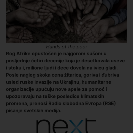
Hands of the poor
Rog Afrike opustošen je najgorom sušom u
posljednje četiri decenije koja je desetkovala useve
i stoku i, milione ljudi i dece dovela na ivicu gladi.
Posle naglog skoka cena žitarica, goriva i đubriva
usled ruske invazije na Ukrajinu, humanitarne
organizacije upućuju nove apele za pomoć i
upozoravaju na teške posledice klimatskih
promena, prenosi Radio slobodna Evropa (RSE)
pisanje svetskih medija.