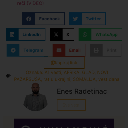
reči (VIDEO)
Facebook
Twitter
LinkedIn
X
WhatsApp
Telegram
Email
Print
Kopiraj link
Oznake:
A1 vesti
,
AFRIKA
,
GLAD
,
NOVI
PAZARSUŠA
,
rat u ukrajini
,
SOMALIJA
,
vest dana
Enes Radetinac
Sve vesti