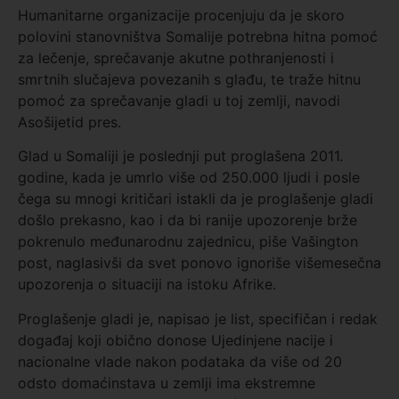
Humanitarne organizacije procenjuju da je skoro
polovini stanovništva Somalije potrebna hitna pomoć
za lečenje, sprečavanje akutne pothranjenosti i
smrtnih slučajeva povezanih s glađu, te traže hitnu
pomoć za sprečavanje gladi u toj zemlji, navodi
Asošijetid pres.
Glad u Somaliji je poslednji put proglašena 2011.
godine, kada je umrlo više od 250.000 ljudi i posle
čega su mnogi kritičari istakli da je proglašenje gladi
došlo prekasno, kao i da bi ranije upozorenje brže
pokrenulo međunarodnu zajednicu, piše Vašington
post, naglasivši da svet ponovo ignoriše višemesečna
upozorenja o situaciji na istoku Afrike.
Proglašenje gladi je, napisao je list, specifičan i redak
događaj koji obično donose Ujedinjene nacije i
nacionalne vlade nakon podataka da više od 20
odsto domaćinstava u zemlji ima ekstremne