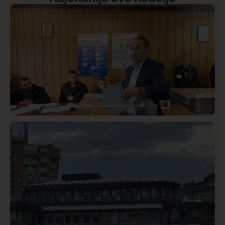
Istaknuto
Politika
327
Rasim Ljajić podneo ostavku na mesto predsednika
SDPS