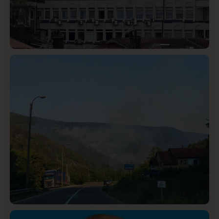
Hronika
Istaknuto
312
Podignut optužni predlog protiv E.A. zbog napada u
Novom Pazaru, produžen mu pritvor