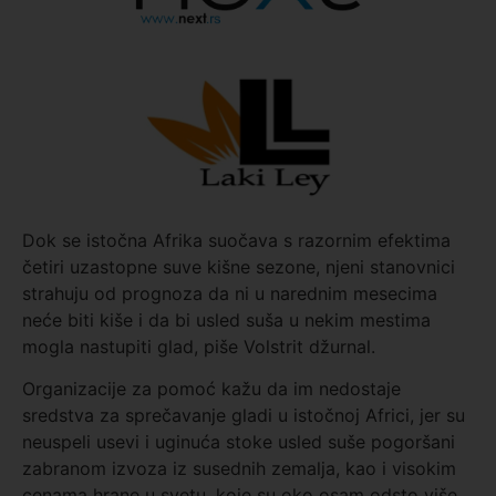
Dok se istočna Afrika suočava s razornim efektima
četiri uzastopne suve kišne sezone, njeni stanovnici
strahuju od prognoza da ni u narednim mesecima
neće biti kiše i da bi usled suša u nekim mestima
mogla nastupiti glad, piše Volstrit džurnal.
Organizacije za pomoć kažu da im nedostaje
sredstva za sprečavanje gladi u istočnoj Africi, jer su
neuspeli usevi i uginuća stoke usled suše pogoršani
zabranom izvoza iz susednih zemalja, kao i visokim
cenama hrane u svetu, koje su oko osam odsto više