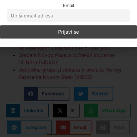
(VIDEO)
Email
Danas u Kraljevu protest „Sve se vidi na
Vidovdan“: Centralni skup od 18 časova (VIDEO)
Studenti DUNP-a 16 kilometara od Kraljeva
(VIDEO)
Arhiv javnih skupova: Na protestu „Sve se vidi
na Vidovdan“ u Kraljevu bilo 5.700 ljudi
Građani Novog Pazara dočekali studente
DUNP-a (VIDEO)
Još jedna grupa studenata krenula iz Novog
Pazara ka Novom Sadu (VIDEO)
Facebook
Twitter
LinkedIn
X
WhatsApp
Telegram
Email
Print