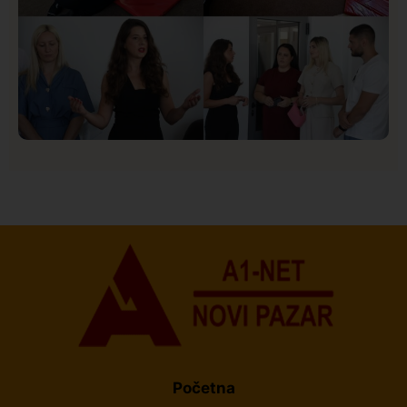
Društvo
Istaknuto
151
U Novom Pazaru počeo prvi HISBAS Neuro Kamp za
decu sa razvojnim izazovima
Početna