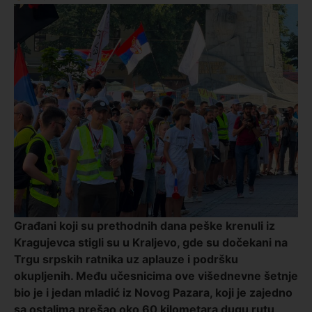
Građani koji su prethodnih dana peške krenuli iz
Kragujevca stigli su u Kraljevo, gde su dočekani na
Trgu srpskih ratnika uz aplauze i podršku
okupljenih. Među učesnicima ove višednevne šetnje
bio je i jedan mladić iz Novog Pazara, koji je zajedno
sa ostalima prešao oko 60 kilometara dugu rutu