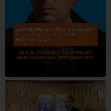
Društvo
Istaknuto
409
Lončar o Opštoj bolnici u Novom Pazaru: „Šta glumite?
Taksi stanicu?“