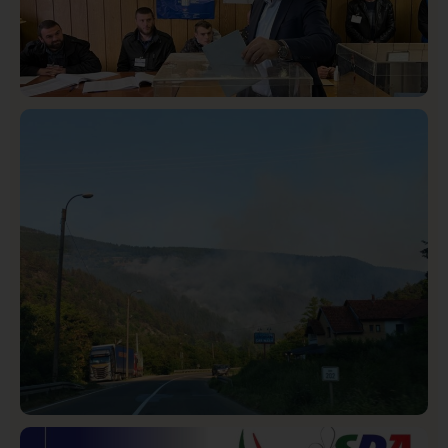
Istaknuto
Politika
321
Rasim Ljajić podneo ostavku na mesto predsednika
SDPS
Društvo
Istaknuto
258