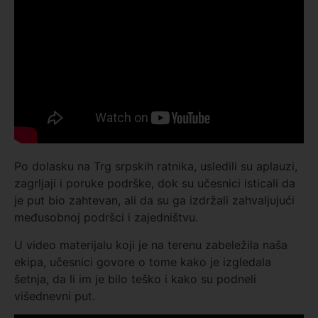
Po dolasku na Trg srpskih ratnika, usledili su aplauzi,
zagrljaji i poruke podrške, dok su učesnici isticali da
je put bio zahtevan, ali da su ga izdržali zahvaljujući
međusobnoj podršci i zajedništvu.
U video materijalu koji je na terenu zabeležila naša
ekipa, učesnici govore o tome kako je izgledala
šetnja, da li im je bilo teško i kako su podneli
višednevni put.