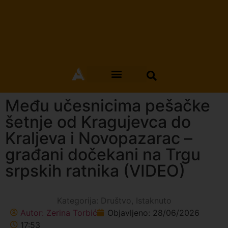
Među učesnicima pešačke
šetnje od Kragujevca do
Kraljeva i Novopazarac –
građani dočekani na Trgu
srpskih ratnika (VIDEO)
Kategorija:
Društvo
,
Istaknuto
Autor:
Zerina Torbić
Objavljeno:
28/06/2026
17:53