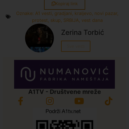
Kopiraj link
Oznake:
A1 vesti
,
gradjani
,
kraljevo
,
novi pazar
,
protest
,
skup
,
SRBIJA
,
vest dana
Zerina Torbić
Sve vesti
A1TV - Društvene mreže