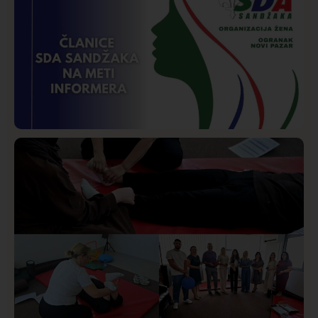
Požar od Magliča do Ušća, brda u plamenu –
vatrogasci na terenu
Istaknuto
Politika
170
Organizacija žena SDA Sandžaka osudila tekst
Informera o Anisi Fetahović i Adeli Melajac