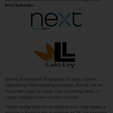
kroz Šumadiju.
Kolona je krenula iz Kragujevca 27. juna u okviru
najavljenog Vidovdanskog protesta „Sve se vidi na
Vidovdan“, a put je trajao više od jednog dana, uz
pauze i organizovane odmore na trasi.
Tokom šetnje učesnici su prolazili kroz više mesta, a
dolazak u Kraljevo bio je planiran za 28. jun popodne,