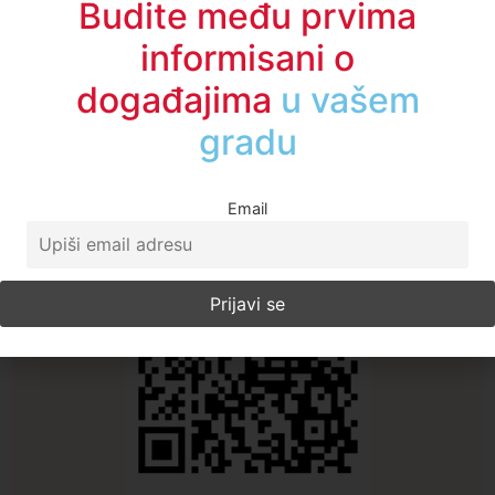
Budite među prvima
informisani o
događajima
u regionu
A1TV - Društvene mreže
Email