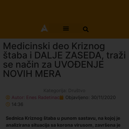
Medicinski deo Kriznog
štaba i DALJE ZASEDA, traži
se način za UVOĐENJE
NOVIH MERA
Kategorija:
Društvo
Autor:
Enes Radetinac
Objavljeno:
30/11/2020
14:36
Sednica Kriznog štaba u punom sastavu, na kojoj je
analizirana situacija sa korona virusom, završena je