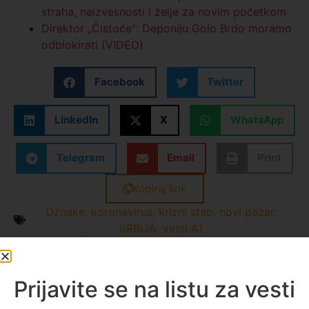
straha, neizvesnosti i želje za novim početkom
Direktor „Čistoće“: Deponiju Golo Brdo moramo
odblokirati (VIDEO)
Facebook
Twitter
LinkedIn
X
WhatsApp
Telegram
Email
Print
Kopiraj link
Oznake:
koronavirus
,
krizni stab
,
novi pazar
,
SRBIJA
,
vesti A1
Enes Radetinac
Sve vesti
Prijavite se na listu za vesti