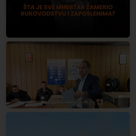
Društvo
Istaknuto
409
Lončar o Opštoj bolnici u Novom Pazaru: „Šta glumite?
Taksi stanicu?“
Istaknuto
Politika
321
Rasim Ljajić podneo ostavku na mesto predsednika
SDPS