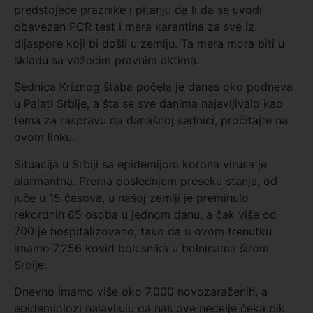
predstojeće praznike i pitanju da li da se uvodi
obavezan PCR test i mera karantina za sve iz
dijaspore koji bi došli u zemlju. Ta mera mora biti u
skladu sa važećim pravnim aktima.
Sednica Kriznog štaba počela je danas oko podneva
u Palati Srbije, a šta se sve danima najavljivalo kao
tema za raspravu da današnoj sednici, pročitajte na
ovom linku.
Situacija u Srbiji sa epidemijom korona virusa je
alarmantna. Prema poslednjem preseku stanja, od
juče u 15 časova, u našoj zemlji je preminulo
rekordnih 65 osoba u jednom danu, a čak više od
700 je hospitalizovano, tako da u ovom trenutku
imamo 7.256 kovid bolesnika u bolnicama širom
Srbije.
Dnevno imamo više oko 7.000 novozaraženih, a
epidemiolozi najavljuju da nas ove nedelje čeka pik