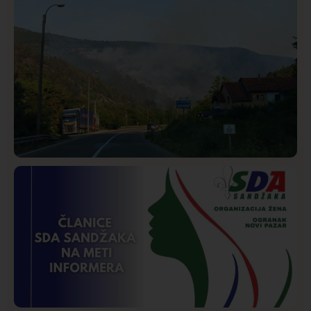
Društvo
Istaknuto
250
Požar od Magliča do Ušća, brda u plamenu –
vatrogasci na terenu