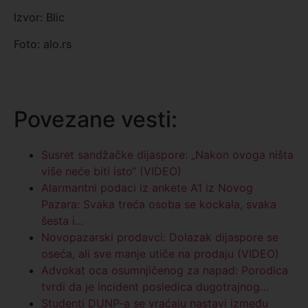
Izvor: Blic
Foto: alo.rs
Povezane vesti:
Susret sandžačke dijaspore: „Nakon ovoga ništa
više neće biti isto“ (VIDEO)
Alarmantni podaci iz ankete A1 iz Novog
Pazara: Svaka treća osoba se kockala, svaka
šesta i…
Novopazarski prodavci: Dolazak dijaspore se
oseća, ali sve manje utiče na prodaju (VIDEO)
Advokat oca osumnjičenog za napad: Porodica
tvrdi da je incident posledica dugotrajnog…
Studenti DUNP-a se vraćaju nastavi između