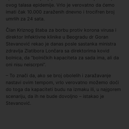
ovog talasa epidemije. Vrlo je verovatno da ćemo
imati čak 10.000 zaraženih dnevno i trocifren broj
umrlih za 24 sata.
Član Kriznog štaba za borbu protiv korona virusa i
direktor Infektivne klinike u Beogradu dr Goran
Stevanović rekao je danas posle sastanka ministra
zdravlja Zlatibora Lončara sa direktorima kovid
bolnica, da “bolničkih kapaciteta za sada ima, ali da
oni nisu neiscrpni”.
– To znači da, ako se broj obolelih i zaražavanje
nastavi ovim tempom, vrlo verovatno možemo doći
do toga da kapaciteti budu na izmaku ili, u najgorem
scenariju, da ih ne bude dovoljno – istakao je
Stevanović.