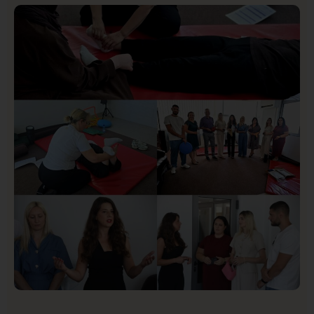
Istaknuto
Politika
170
Organizacija žena SDA Sandžaka osudila tekst
Informera o Anisi Fetahović i Adeli Melajac
Društvo
Istaknuto
151