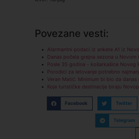
Povezane vesti:
Alarmantni podaci iz ankete A1 iz Nov
Danas počela grejna sezona u Novom P
Posle 35 godina - košarkašice Novog P
Porodici za letovanje potrebno najman
Veran Matić: Minimum bi bio da danas u
Koje turističke destinacije biraju Novo
Facebook
Twitter
Telegram