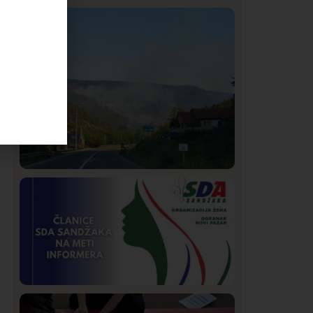
Istaknuto
Politika
321
Rasim Ljajić podneo ostavku na mesto
predsednika SDPS
Društvo
Istaknuto
256
Požar od Magliča do Ušća, brda u
plamenu – vatrogasci na terenu
Istaknuto
Politika
170