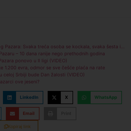
og Pazara: Svaka treća osoba se kockala, svaka šesta i…
azaru – 10 dana ranije nego prethodnih godina
azara ponovo u Il ligi (VIDEO)
je 1.200 evra, odmor se sve češće plaća na rate
 celoj Srbiji bude Dan žalosti (VIDEO)
pazarci ove jeseni?
LinkedIn
X
WhatsApp
Email
Print
Kopiraj link