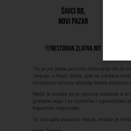
“To je još jedna potvrda očekivanja da će ovo
Tanjugu u Palati Srbija, gde se održava konf
ministarka turizma Albanije Mirela Kumbaro 
Matić je dodala da je najnoviji podatak o b
građane nego i za turističku i ugostiteljsku p
kapaciteti rasprodati.
To nas sada posebno raduje, dodala je minis
Izvor: Tanjug