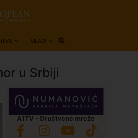
RHIVA
MLADI
r u Srbiji
A1TV - Društvene mreže