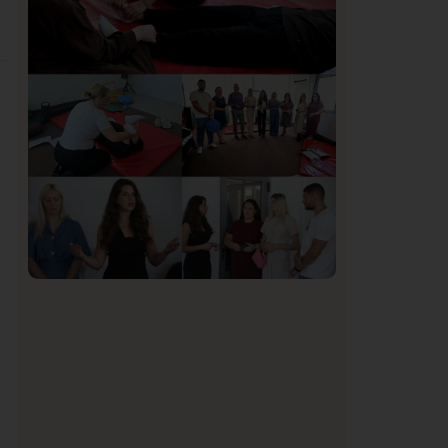
Organizacija žena SDA Sandžaka osudila
tekst Informera o Anisi Fetahović i Adeli
Melajac
Društvo
Istaknuto
151
U Novom Pazaru počeo prvi HISBAS
Neuro Kamp za decu sa razvojnim
izazovima