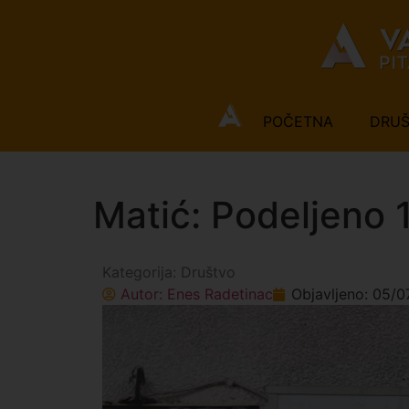
POČETNA
DRU
Matić: Podeljeno 
Kategorija:
Društvo
Autor:
Enes Radetinac
Objavljeno:
05/0