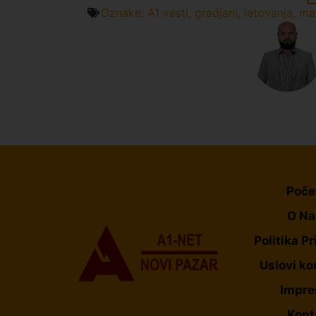
Oznake:
A1 vesti
,
gradjani
,
letovanja
,
ma
Poče
O N
Politika Pr
Uslovi ko
Impr
Kont