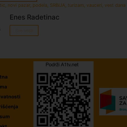
tic
,
novi pazar
,
podela
,
SRBIJA
,
turizam
,
vauceri
,
vest dana
Enes Radetinac
Sve vesti
tna
ama
ivatnosti
rišćenja
esum
akt