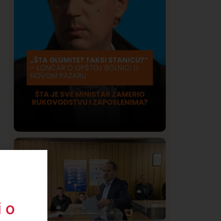
Društvo
Istaknuto
409
Lončar o Opštoj bolnici u Novom
Pazaru: „Šta glumite? Taksi stanicu?“
 o