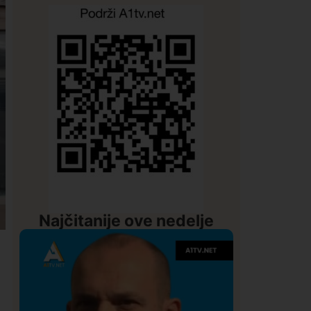
Najčitanije ove nedelje