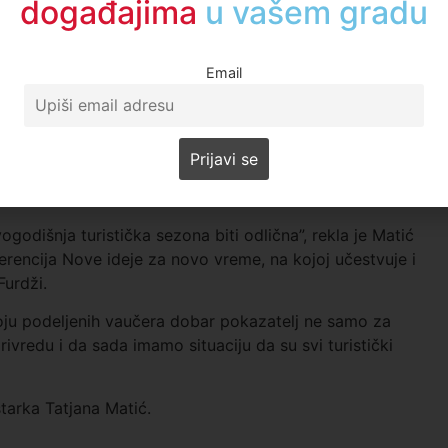
događajima
u regionu
Email
godišnja turistička sezona biti odlična”, rekla je Matić
erencija Nove ideje za novo vreme, na kojoj učestvuje i
Furdži.
roju podeljenih vaučera dobar pokazatelj ne samo za
rivredu i da sada imamo situaciju da su svi turistički
tarka Tatjana Matić.