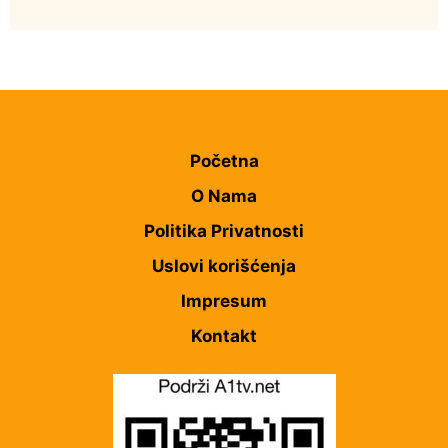
Društvo
Istaknuto
204
Lončar o Opštoj bolnici u Novom Pazaru: „Šta glumite?
Istaknuto
Politika
175
Taksi stanicu?“
Organizacija žena SDA Sandžaka osudila tekst
Informera o Anisi Fetahović i Adeli Melajac
Početna
O Nama
Politika Privatnosti
Uslovi korišćenja
Impresum
Kontakt