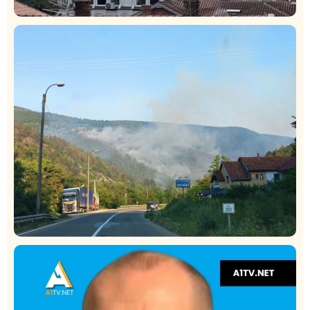
Hronika
Istaknuto
306
Podignut optužni predlog protiv E.A. zbog napada u
Novom Pazaru, produžen mu pritvor
Društvo
Istaknuto
275
Požar od Magliča do Ušća, brda u plamenu –
vatrogasci na terenu