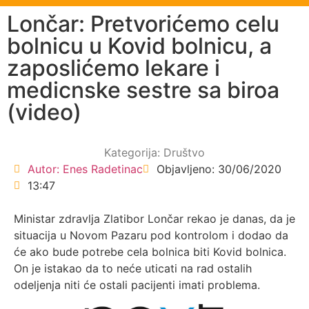
Lončar: Pretvorićemo celu
bolnicu u Kovid bolnicu, a
zaposlićemo lekare i
medicnske sestre sa biroa
(video)
Kategorija:
Društvo
Autor:
Enes Radetinac
Objavljeno:
30/06/2020
13:47
Ministar zdravlja Zlatibor Lončar rekao je danas, da je
situacija u Novom Pazaru pod kontrolom i dodao da
će ako bude potrebe cela bolnica biti Kovid bolnica.
On je istakao da to neće uticati na rad ostalih
odeljenja niti će ostali pacijenti imati problema.