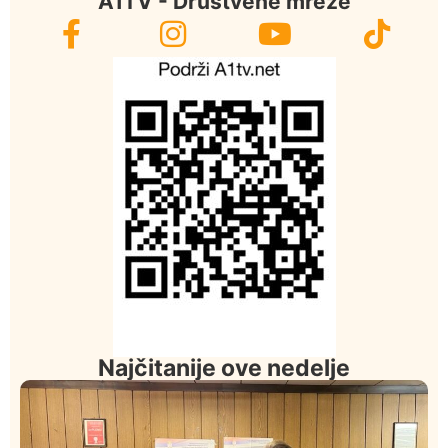
A1TV - Društvene mreže
Najčitanije ove nedelje