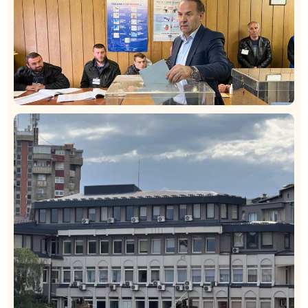
Istaknuto
Politika
327
Rasim Ljajić podneo ostavku na mesto predsednika
SDPS