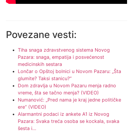
Povezane vesti:
Tiha snaga zdravstvenog sistema Novog
Pazara: snaga, empatija i posvećenost
medicinskih sestara
Lončar o Opštoj bolnici u Novom Pazaru: „Šta
glumite? Taksi stanicu?“
Dom zdravlja u Novom Pazaru menja radno
vreme, šta se tačno menja? (VIDEO)
Numanović: „Pred nama je kraj jedne političke
ere“ (VIDEO)
Alarmantni podaci iz ankete A1 iz Novog
Pazara: Svaka treća osoba se kockala, svaka
šesta i…