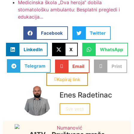
Medicinska škola „Dva heroja“ dobila
stomatološku ambulantu: Besplatni pregledi i
edukacija…
Facebook
Twitter
LinkedIn
X
WhatsApp
Telegram
Email
Print
Kopiraj link
Enes Radetinac
Sve vesti