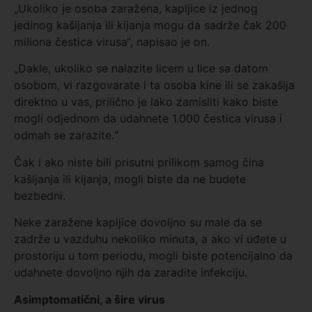
„Ukoliko je osoba zaražena, kapljice iz jednog
jedinog kašljanja ili kijanja mogu da sadrže čak 200
miliona čestica virusa“, napisao je on.
„Dakle, ukoliko se nalazite licem u lice sa datom
osobom, vi razgovarate i ta osoba kine ili se zakašlja
direktno u vas, prilično je lako zamisliti kako biste
mogli odjednom da udahnete 1.000 čestica virusa i
odmah se zarazite.“
Čak i ako niste bili prisutni prilikom samog čina
kašljanja ili kijanja, mogli biste da ne budete
bezbedni.
Neke zaražene kapljice dovoljno su male da se
zadrže u vazduhu nekoliko minuta, a ako vi uđete u
prostoriju u tom periodu, mogli biste potencijalno da
udahnete dovoljno njih da zaradite infekciju.
Asimptomatični
, a šire virus