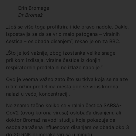
Erin Bromage
Dr Bromaž
„Još se više toga profiltrira i ide pravo nadole. Dakle,
ispostavlja se da se vrlo malo patogena – viralnih
čestica – oslobađa disanjem“, rekao je on za BBC.
„Što je još važnije, zbog izostanka velike snage
prilikom izdisaja, viralne čestice iz donjih
respiratornih predela ni ne izlaze napolje.“
Ovo je veoma važno zato što su tkiva koja se nalaze
u tim nižim predelima mesta gde se virus korona
nalazi u većoj koncentraciji.
Ne znamo tačno koliko se viralnih čestica SARSA-
CoV2 (ovog korona virusa) oslobađa disanjem, ali
doktor Bromaž navodi studiju koja pokazuje da
osoba zaražena influencom disanjem oslobađa oko 3
do 20 RNK primeraka virusa u minutu.