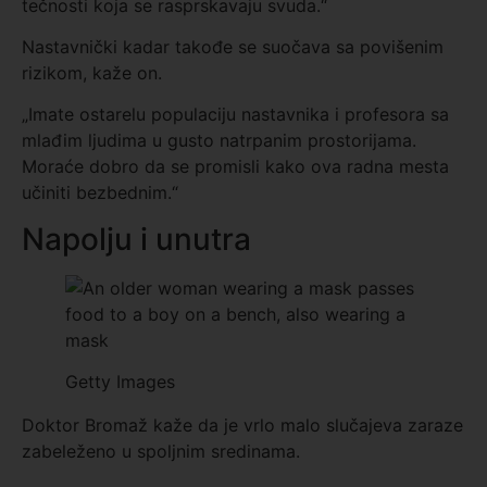
tečnosti koja se rasprskavaju svuda.“
Nastavnički kadar takođe se suočava sa povišenim
rizikom, kaže on.
„Imate ostarelu populaciju nastavnika i profesora sa
mlađim ljudima u gusto natrpanim prostorijama.
Moraće dobro da se promisli kako ova radna mesta
učiniti bezbednim.“
Napolju i unutra
Getty Images
Doktor Bromaž kaže da je vrlo malo slučajeva zaraze
zabeleženo u spoljnim sredinama.