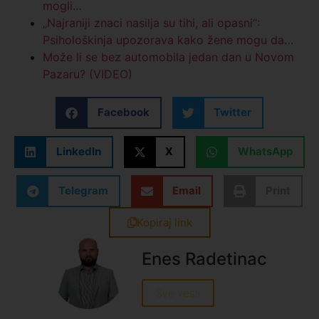
mogli…
„Najraniji znaci nasilja su tihi, ali opasni“:
Psihološkinja upozorava kako žene mogu da…
Može li se bez automobila jedan dan u Novom
Pazaru? (VIDEO)
Facebook
Twitter
LinkedIn
X
WhatsApp
Telegram
Email
Print
Kopiraj link
Enes Radetinac
Sve vesti