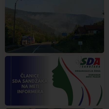
Društvo
Istaknuto
269
Požar od Magliča do Ušća, brda u plamenu –
vatrogasci na terenu