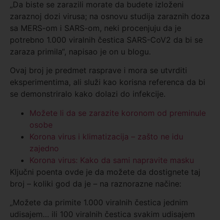
„Da biste se zarazili morate da budete izloženi
zaraznoj dozi virusa; na osnovu studija zaraznih doza
sa MERS-om i SARS-om, neki procenjuju da je
potrebno 1.000 viralnih čestica SARS-CoV2 da bi se
zaraza primila“, napisao je on u blogu.
Ovaj broj je predmet rasprave i mora se utvrditi
eksperimentima, ali služi kao korisna referenca da bi
se demonstriralo kako dolazi do infekcije.
Možete li da se zarazite koronom od preminule
osobe
Korona virus i klimatizacija – zašto ne idu
zajedno
Korona virus: Kako da sami napravite masku
Ključni poenta ovde je da možete da dostignete taj
broj – koliki god da je – na raznorazne načine:
„Možete da primite 1.000 viralnih čestica jednim
udisajem… ili 100 viralnih čestica svakim udisajem