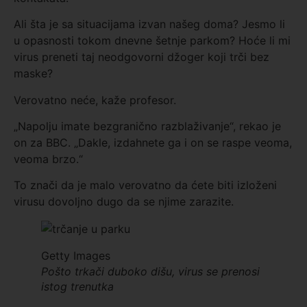
Ali šta je sa situacijama izvan našeg doma? Jesmo li
u opasnosti tokom dnevne šetnje parkom? Hoće li mi
virus preneti taj neodgovorni džoger koji trči bez
maske?
Verovatno neće, kaže profesor.
„Napolju imate bezgranično razblaživanje“, rekao je
on za BBC. „Dakle, izdahnete ga i on se raspe veoma,
veoma brzo.“
To znači da je malo verovatno da ćete biti izloženi
virusu dovoljno dugo da se njime zarazite.
Getty Images
Pošto trkači duboko dišu, virus se prenosi
istog trenutka