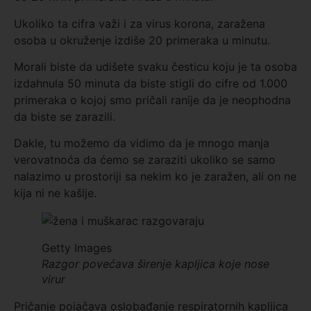
Ukoliko ta cifra važi i za virus korona, zaražena
osoba u okruženje izdiše 20 primeraka u minutu.
Morali biste da udišete svaku česticu koju je ta osoba
izdahnula 50 minuta da biste stigli do cifre od 1.000
primeraka o kojoj smo pričali ranije da je neophodna
da biste se zarazili.
Dakle, tu možemo da vidimo da je mnogo manja
verovatnoća da ćemo se zaraziti ukoliko se samo
nalazimo u prostoriji sa nekim ko je zaražen, ali on ne
kija ni ne kašlje.
Getty Images
Razgor povećava širenje kapljica koje nose
virur
Pričanje pojačava oslobađanje respiratornih kapljica