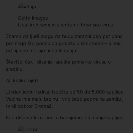
Getty Images
Ljudi koji nemaju simptome brzo šire virus
Znamo da ljudi mogu da budu zarazni oko pet dana
pre nego što počnu da pokazuju simptome – a neki
od njih ne moraju ni da ih imaju.
Štaviše, čak i disanje ispušta primerke virusa u
sredinu.
Ali koliko njih?
„Jedan jedini izdisaj ispušta od 50 do 5.000 kapljica.
Većina ima malu brzinu i vrlo brzo padne na zemlju“,
tvrdi doktor Bromaž.
Kad dišemo kroz nos, izbacujemo još manje kapljica.