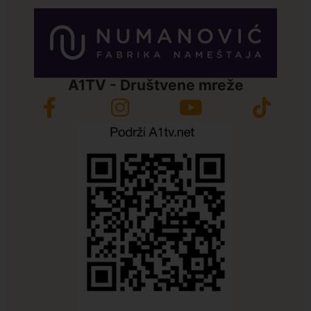
A1TV - Društvene mreže