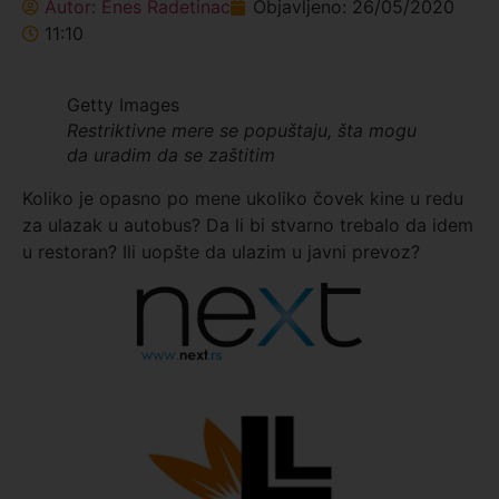
Autor:
Enes Radetinac
Objavljeno:
26/05/2020
11:10
Getty Images
Restriktivne mere se popuštaju, šta mogu
da uradim da se zaštitim
Koliko je opasno po mene ukoliko čovek kine u redu
za ulazak u autobus? Da li bi stvarno trebalo da idem
u restoran? Ili uopšte da ulazim u javni prevoz?