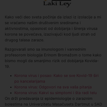
Kako veći deo sveta počinje da izlazi iz izolacije a mi
se vraćamo našim društvenim sredinama i
aktivnostima, opasnost od dobijanja i širenja virusa
korona se povećava, izazivajući kod ljudi strah od
drugog talasa zaraze.
Razgovarali smo sa imunologom i vanrednim
profesorom biologije Erinom Bromažom o tome kako
bismo mogli da smanjimo rizik od dobijanja Kovida-
19.
Korona virus i posao: Kako se sve Kovid-19 širi
po kancelarijama
Korona virus: Odgovori na sva vaša pitanja
Korona virus: Kakvi su simptomi i šta radi telu
On drži predavanja iz epidemiologije o zaraznim
bolestima na Univerzitetu Masačusets Dartmut u SAD