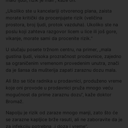
malo ljudi, rizik je mali“, kaže on.
„Ukoliko ste u kancelariji otvorenog plana, zaista
morate kritički da procenjujete rizik (veličina
prostora, broj ljudi, protok vazduha). Ukoliko ste na
poslu koji zahteva razgovor licem u lice ili još gore,
vikanje, morate sami da procenite rizik.“
U slučaju posete tržnom centru, na primer, „mala
gustina ljudi, visoka prozračnost prodavnice, zajedno
sa ograničenim vremenom provedenim unutra, znači
da je šansa da mušterija zapati zaraznu dozu mala.
Ali što se tiče radnika u prodavnici, produženo vreme
koje oni provode u prodavnici pruža mnogo veću
mogućnost da prime zaraznu dozu“, kaže doktor
Bromaž.
Napolju je rizik od zaraze mnogo manji, zato što će
se zarazne kapljice brže rasuti, ali ne zaboravite da je
za infekciju potrebna „i doza i vreme“.