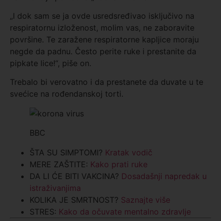
„I dok sam se ja ovde usredsređivao isključivo na
respiratornu izloženost, molim vas, ne zaboravite
površine. Te zaražene respiratorne kapljice moraju
negde da padnu. Često perite ruke i prestanite da
pipkate lice!“, piše on.
Trebalo bi verovatno i da prestanete da duvate u te
svećice na rođendanskoj torti.
BBC
ŠTA SU SIMPTOMI?
Kratak vodič
MERE ZAŠTITE:
Kako prati ruke
DA LI ĆE BITI VAKCINA?
Dosadašnji napredak u
istraživanjima
KOLIKA JE SMRTNOST?
Saznajte više
STRES:
Kako da očuvate mentalno zdravlje