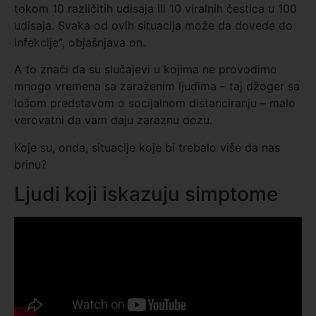
tokom 10 različitih udisaja ili 10 viralnih čestica u 100
udisaja. Svaka od ovih situacija može da dovede do
infekcije“, objašnjava on.
A to znači da su slučajevi u kojima ne provodimo
mnogo vremena sa zaraženim ljudima – taj džoger sa
lošom predstavom o socijalnom distanciranju – malo
verovatni da vam daju zaraznu dozu.
Koje su, onda, situacije koje bi trebalo više da nas
brinu?
Ljudi koji iskazuju simptome