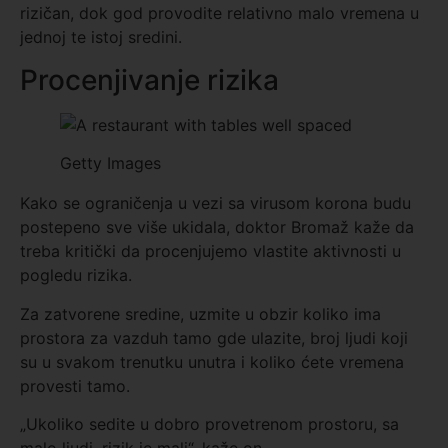
rizičan, dok god provodite relativno malo vremena u
jednoj te istoj sredini.
Procenjivanje rizika
Getty Images
Kako se ograničenja u vezi sa virusom korona budu
postepeno sve više ukidala, doktor Bromaž kaže da
treba kritički da procenjujemo vlastite aktivnosti u
pogledu rizika.
Za zatvorene sredine, uzmite u obzir koliko ima
prostora za vazduh tamo gde ulazite, broj ljudi koji
su u svakom trenutku unutra i koliko ćete vremena
provesti tamo.
„Ukoliko sedite u dobro provetrenom prostoru, sa