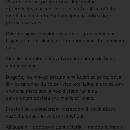
Vetar i otvoreni prostor razređuju viralno
opterećenje, a sunce, toplota i vlažnost takođe bi
mogli da imaju određeni uticaj na to koliko dugo
preživljava virus.
Održavanjem socijalne distance i ograničavanjem
trajanja tih interakcija, dodatno možemo da smanjimo
rizik.
Ali neke interakcije na zatvorenom mogu da budu
veoma rizične.
Događaji sa mnogo prisutnih na kojim se priča, peva
ili viče naravno da će biti visokog rizika, a prolaskom
vremena mere socijalnog distanciranja na
zatvorenom postaju sve manje efikasne.
Prostori sa ograničenom razmenom ili reciklažom
vazduha posebno su problematični.
Ali šoping – pogotovo za mušteriju – mnogo je manje