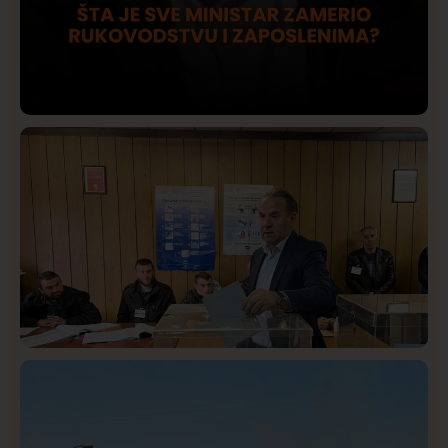
Društvo
Istaknuto
420
Lončar o Opštoj bolnici u Novom Pazaru: „Šta glumite?
Taksi stanicu?“
Istaknuto
Politika
323
Rasim Ljajić podneo ostavku na mesto predsednika
SDPS