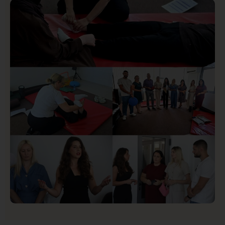
Istaknuto
Politika
171
Organizacija žena SDA Sandžaka osudila tekst
Informera o Anisi Fetahović i Adeli Melajac
Društvo
Istaknuto
155