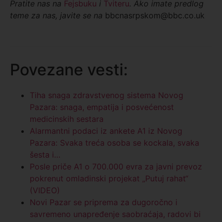
Pratite nas na
Fejsbuku
i
Tviteru
. Ako imate predlog
teme za nas, javite se na
bbcnasrpskom@bbc.co.uk
Povezane vesti:
Tiha snaga zdravstvenog sistema Novog
Pazara: snaga, empatija i posvećenost
medicinskih sestara
Alarmantni podaci iz ankete A1 iz Novog
Pazara: Svaka treća osoba se kockala, svaka
šesta i…
Posle priče A1 o 700.000 evra za javni prevoz
pokrenut omladinski projekat „Putuj rahat“
(VIDEO)
Novi Pazar se priprema za dugoročno i
savremeno unapređenje saobraćaja, radovi bi