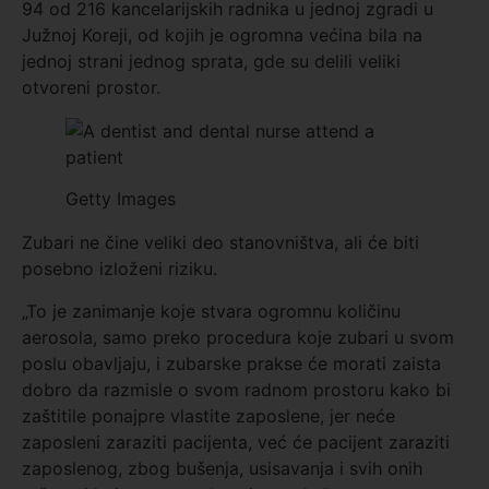
94 od 216 kancelarijskih radnika u jednoj zgradi u
Južnoj Koreji, od kojih je ogromna većina bila na
jednoj strani jednog sprata, gde su delili veliki
otvoreni prostor.
Getty Images
Zubari ne čine veliki deo stanovništva, ali će biti
posebno izloženi riziku.
„To je zanimanje koje stvara ogromnu količinu
aerosola, samo preko procedura koje zubari u svom
poslu obavljaju, i zubarske prakse će morati zaista
dobro da razmisle o svom radnom prostoru kako bi
zaštitile ponajpre vlastite zaposlene, jer neće
zaposleni zaraziti pacijenta, već će pacijent zaraziti
zaposlenog, zbog bušenja, usisavanja i svih onih