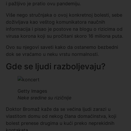
i pažljivo je pratio ovu pandemiju.
Više nego stručnjaka o ovoj konkretnoj bolesti, sebe
doživljava kao veštog komunikatora naučnih
informacija i pisao je postove na blogu o rizicima od
virusa korona koji su pročitani skoro 16 miliona puta.
Ovo su njegovi saveti kako da ostanemo bezbedni
dok se vraćamo u neku vrstu normalnosti.
Gde se ljudi razboljevaju?
Getty Images
Neke sredine su rizičnije
Doktor Bromaž kaže da se većina ljudi zarazi u
vlastitom domu od nekog člana domaćinstva, koji
bolest prenese drugima u kući preko neprekidnih
kontakata.