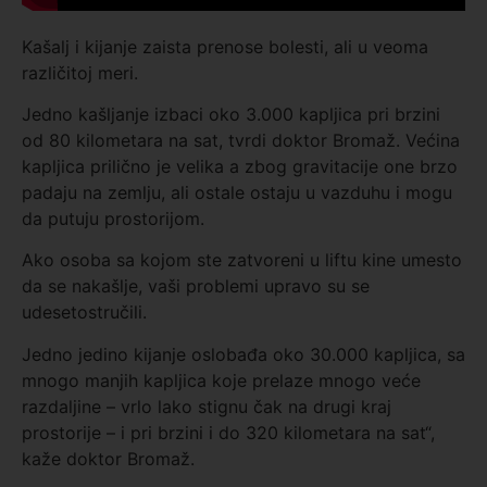
Kašalj i kijanje zaista prenose bolesti, ali u veoma
različitoj meri.
Jedno kašljanje izbaci oko 3.000 kapljica pri brzini
od 80 kilometara na sat, tvrdi doktor Bromaž. Većina
kapljica prilično je velika a zbog gravitacije one brzo
padaju na zemlju, ali ostale ostaju u vazduhu i mogu
da putuju prostorijom.
Ako osoba sa kojom ste zatvoreni u liftu kine umesto
da se nakašlje, vaši problemi upravo su se
udesetostručili.
Jedno jedino kijanje oslobađa oko 30.000 kapljica, sa
mnogo manjih kapljica koje prelaze mnogo veće
razdaljine – vrlo lako stignu čak na drugi kraj
prostorije – i pri brzini i do 320 kilometara na sat“,
kaže doktor Bromaž.