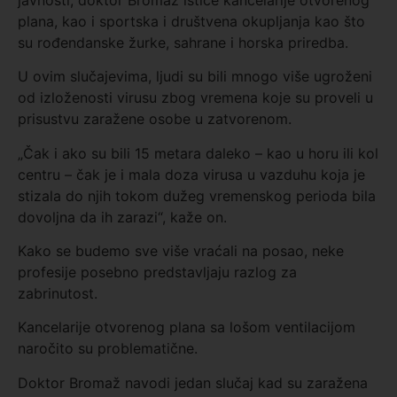
plana, kao i sportska i društvena okupljanja kao što
su rođendanske žurke, sahrane i horska priredba.
U ovim slučajevima, ljudi su bili mnogo više ugroženi
od izloženosti virusu zbog vremena koje su proveli u
prisustvu zaražene osobe u zatvorenom.
„Čak i ako su bili 15 metara daleko – kao u horu ili kol
centru – čak je i mala doza virusa u vazduhu koja je
stizala do njih tokom dužeg vremenskog perioda bila
dovoljna da ih zarazi“, kaže on.
Kako se budemo sve više vraćali na posao, neke
profesije posebno predstavljaju razlog za
zabrinutost.
Kancelarije otvorenog plana sa lošom ventilacijom
naročito su problematične.
Doktor Bromaž navodi jedan slučaj kad su zaražena