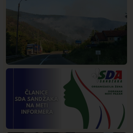
Društvo
Istaknuto
268
Požar od Magliča do Ušća, brda u plamenu –
vatrogasci na terenu