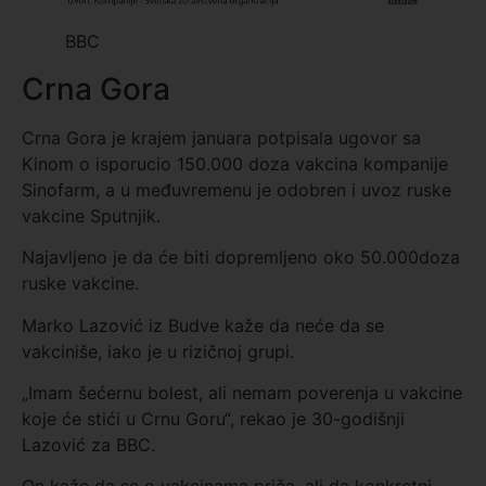
BBC
Crna Gora
Crna Gora je krajem januara potpisala ugovor sa
Kinom o isporucio 150.000 doza vakcina kompanije
Sinofarm, a u međuvremenu je odobren i uvoz ruske
vakcine Sputnjik.
Najavljeno je da će biti dopremljeno oko 50.000doza
ruske vakcine.
Marko Lazović iz Budve kaže da neće da se
vakciniše, iako je u rizičnoj grupi.
„Imam šećernu bolest, ali nemam poverenja u vakcine
koje će stići u Crnu Goru“, rekao je 30-godišnji
Lazović za BBC.