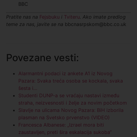
BBC
Pratite nas na
Fejsbuku
i
Tviteru
. Ako imate predlog
teme za nas, javite se na
bbcnasrpskom@bbc.co.uk
Povezane vesti:
Alarmantni podaci iz ankete A1 iz Novog
Pazara: Svaka treća osoba se kockala, svaka
šesta i…
Studenti DUNP-a se vraćaju nastavi između
straha, neizvesnosti i želje za novim početkom
Slavlje na ulicama Novog Pazara: BiH izborila
plasman na Svetsko prvenstvo (VIDEO)
Francesca Albanese: „Izrael mora biti
zaustavljen, preti šira eskalacija sukoba“