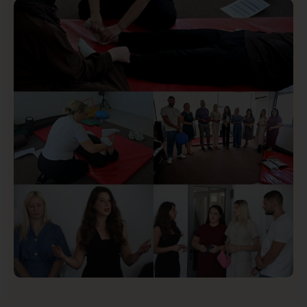
Istaknuto
Politika
170
Organizacija žena SDA Sandžaka osudila tekst
Informera o Anisi Fetahović i Adeli Melajac
Društvo
Istaknuto
154