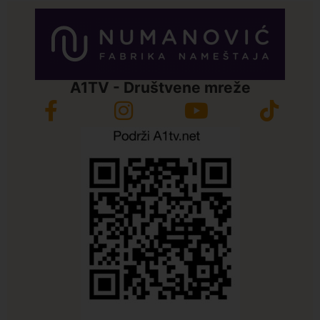
A1TV - Društvene mreže