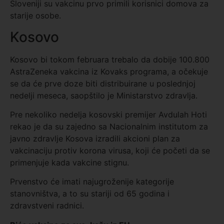
Sloveniji su vakcinu prvo primili korisnici domova za
starije osobe.
Kosovo
Kosovo bi tokom februara trebalo da dobije 100.800
AstraZeneka vakcina iz Kovaks programa, a očekuje
se da će prve doze biti distribuirane u poslednjoj
nedelji meseca, saopštilo je Ministarstvo zdravlja.
Pre nekoliko nedelja kosovski premijer Avdulah Hoti
rekao je da su zajedno sa Nacionalnim institutom za
javno zdravlje Kosova izradili akcioni plan za
vakcinaciju protiv korona virusa, koji će početi da se
primenjuje kada vakcine stignu.
Prvenstvo će imati najugroženije kategorije
stanovništva, a to su stariji od 65 godina i
zdravstveni radnici.