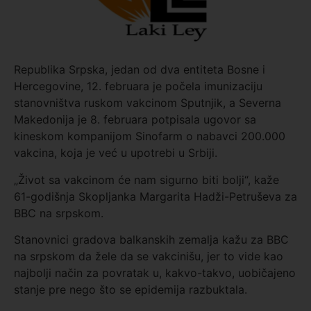
Republika Srpska, jedan od dva entiteta Bosne i
Hercegovine, 12. februara je počela imunizaciju
stanovništva ruskom vakcinom Sputnjik, a Severna
Makedonija je 8. februara potpisala ugovor sa
kineskom kompanijom Sinofarm o nabavci 200.000
vakcina, koja je već u upotrebi u Srbiji.
„Život sa vakcinom će nam sigurno biti bolji“, kaže
61-godišnja Skopljanka Margarita Hadži-Petruševa za
BBC na srpskom.
Stanovnici gradova balkanskih zemalja kažu za BBC
na srpskom da žele da se vakcinišu, jer to vide kao
najbolji način za povratak u, kakvo-takvo, uobičajeno
stanje pre nego što se epidemija razbuktala.