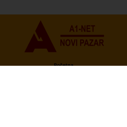
U Novom Pazaru počeo prvi HISBAS Neuro Kamp za
decu sa razvojnim izazovima
Početna
O Nama
Politika Privatnosti
Uslovi korišćenja
Impresum
Kontakt