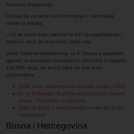
Severnoj Makedoniji.
Dodaje da za sada sve informacije o vakcinaciji
dobija iz medija.
„Još ne znam koje vakcine će biti na raspolaganju i
kada ću moći da je primim“, kaže ona.
Vlasti Severne Makedeonije su 8. februara potpisale
ugovor sa kineskom kompanijom Sinofarm o nabavci
200.000 doza, ali se još čeka da one budu
dopremljene.
Vodič kroz vakcine protiv korona virusa u Srbiji
Ko ne bi trebalo da primi vakcinu protiv korona
virusa – 10 pitanja i odgovora
Zašto je Srbija u vrhu zemalja u svetu po broju
vakcinisanih
Bosna i Hercegovina