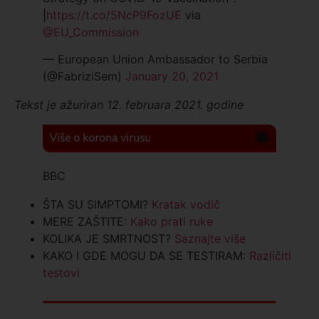
|
https://t.co/5NcP9FozUE
via
@EU_Commission
— European Union Ambassador to Serbia
(@FabriziSem)
January 20, 2021
Tekst je ažuriran
12. februara 2021. godine
BBC
ŠTA SU SIMPTOMI?
Kratak vodič
MERE ZAŠTITE:
Kako prati ruke
KOLIKA JE SMRTNOST?
Saznajte više
KAKO I GDE MOGU DA SE TESTIRAM:
Različiti
testovi