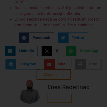
(VIDEO)
Dve islamske zajednice iz Srbije za istim stolom
na regionalnoj konferenciji u Skoplju
„Onog sekunda kada se otvori vazdušni prostor,
vratićemo te ljude nazad“: Vučić o evakuaciji…
Facebook
Twitter
LinkedIn
X
WhatsApp
Telegram
Email
Print
Kopiraj link
Enes Radetinac
Sve vesti