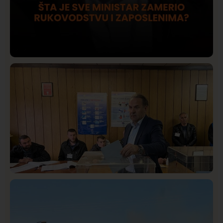
Društvo
Istaknuto
417
Lončar o Opštoj bolnici u Novom Pazaru: „Šta glumite?
Taksi stanicu?“
Istaknuto
Politika
322
Rasim Ljajić podneo ostavku na mesto predsednika
SDPS