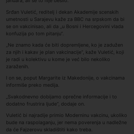
januara, ali se to nije desilo.
Srđan Vuletić, reditelj i dekan Akademije scenskih
umetnosti u Sarajevu kaže za BBC na srpskom da bi
se on vakcinisao, ali da „u Bosni i Hercegovini vlada
konfuzija po tom pitanju“.
„Ne znamo kada će biti dopremljene, ko je zadužen
za njih i kakav je plan vakcinacije“, kaže Vuletić, koji
je radi u kolektivu u kome je već bilo nekoliko
zaraženih.
I on se, poput Margarite iz Makedonije, o vakcinama
informiše preko medija.
„Svakodnevno dobijamo oprečne informacije i to
dodatno frustrira ljude“, dodaje on.
Vuletić bi najradije primio Moderninu vakcinu, ukoliko
bude na raspolaganju, jer nema poverenja u nadležne
da će Fajzerovu skladištiti kako treba.