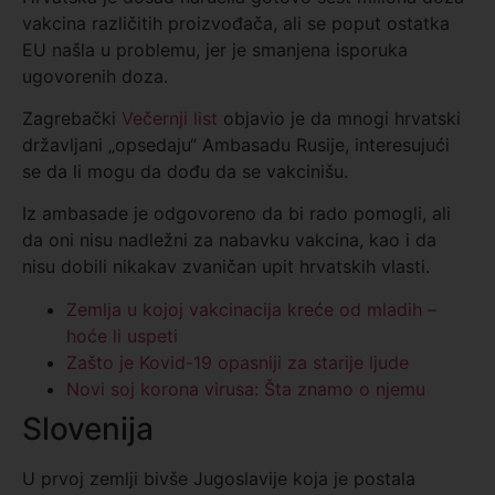
vakcina različitih proizvođača, ali se poput ostatka
EU našla u problemu, jer je smanjena isporuka
ugovorenih doza.
Zagrebački
Večernji list
objavio je da mnogi hrvatski
državljani „opsedaju“ Ambasadu Rusije, interesujući
se da li mogu da dođu da se vakcinišu.
Iz ambasade je odgovoreno da bi rado pomogli, ali
da oni nisu nadležni za nabavku vakcina, kao i da
nisu dobili nikakav zvaničan upit hrvatskih vlasti.
Zemlja u kojoj vakcinacija kreće od mladih –
hoće li uspeti
Zašto je Kovid-19 opasniji za starije ljude
Novi soj korona virusa: Šta znamo o njemu
Slovenija
U prvoj zemlji bivše Jugoslavije koja je postala