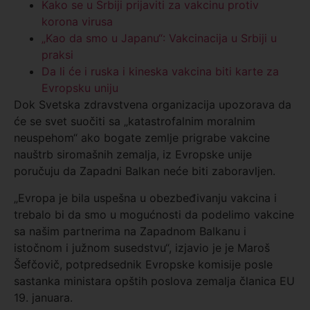
Kako se u Srbiji prijaviti za vakcinu protiv
korona virusa
„Kao da smo u Japanu“: Vakcinacija u Srbiji u
praksi
Da li će i ruska i kineska vakcina biti karte za
Evropsku uniju
Dok Svetska zdravstvena organizacija upozorava da
će se svet suočiti sa „katastrofalnim moralnim
neuspehom“ ako bogate zemlje prigrabe vakcine
nauštrb siromašnih zemalja, iz Evropske unije
poručuju da Zapadni Balkan neće biti zaboravljen.
„Evropa je bila uspešna u obezbeđivanju vakcina i
trebalo bi da smo u mogućnosti da podelimo vakcine
sa našim partnerima na Zapadnom Balkanu i
istočnom i južnom susedstvu“, izjavio je je Maroš
Šefčovič, potpredsednik Evropske komisije posle
sastanka ministara opštih poslova zemalja članica EU
19. januara.