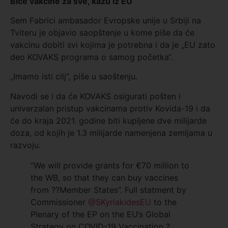
Biće vakcine za sve
,
kažu iz EU
Sem Fabrici ambasador Evropske unije u Srbiji na
Tviteru je objavio saopštenje u kome piše da će
vakcinu dobiti svi kojima je potrebna i da je „EU zato
deo KOVAKS programa o samog početka“.
„Imamo isti cilj“, piše u saoštenju.
Navodi se i da će KOVAKS osigurati pošten i
univerzalan pristup vakcinama protiv Kovida-19 i da
će do kraja 2021. godine biti kupljene dve milijarde
doza, od kojih je 1.3 milijarde namenjena zemljama u
razvoju.
“We will provide grants for €70 million to
the WB, so that they can buy vaccines
from ??Member States”. Full statment by
Commissioner
@SKyriakidesEU
to the
Plenary of the EP on the EU’s Global
Strategy on COVID-19 Vaccination ?