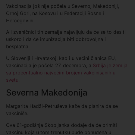
Vakcinacija još nije počela u Severnoj Makedoniji,
Crnoj Gori, na Kosovu i u Federaciji Bosne i
Hercegovini.
Ali zvaničnici tih zemalja najavljuju da će se to desiti
uskoro i da će imunizacija biti dobrovoljna i
besplatna.
U Sloveniji i Hrvatskoj, kao i u većini članica EU,
vakcinacija je počela 27. decembra, a
Srbija je zemlja
sa procentualno najvećim brojem vakcinisanih u
svetu
.
Severna Makedonija
Margarita Hadži-Petruševa kaže da planira da se
vakciniše.
Ova 61-godišnja Skopljanka dodaje da će primiti
vakcinu koja u tom trenutku bude ponuđena u