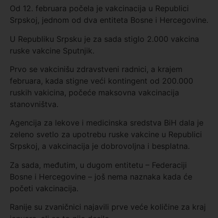
Od 12. februara počela je vakcinacija u Republici
Srpskoj, jednom od dva entiteta Bosne i Hercegovine.
U Republiku Srpsku je za sada stiglo 2.000 vakcina
ruske vakcine Sputnjik.
Prvo se vakcinišu zdravstveni radnici, a krajem
februara, kada stigne veći kontingent od 200.000
ruskih vakicina, počeće maksovna vakcinacija
stanovništva.
Agencija za lekove i medicinska sredstva BiH dala je
zeleno svetlo za upotrebu ruske vakcine u Republici
Srpskoj, a vakcinacija je dobrovoljna i besplatna.
Za sada, međutim, u dugom entitetu – Federaciji
Bosne i Hercegovine – još nema naznaka kada će
početi vakcinacija.
Ranije su zvaničnici najavili prve veće količine za kraj