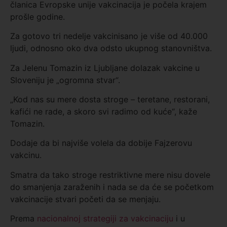
članica Evropske unije vakcinacija je počela krajem
prošle godine.
Za gotovo tri nedelje vakcinisano je više od 40.000
ljudi, odnosno oko dva odsto ukupnog stanovništva.
Za Jelenu Tomazin iz Ljubljane dolazak vakcine u
Sloveniju je „ogromna stvar“.
„Kod nas su mere dosta stroge – teretane, restorani,
kafići ne rade, a skoro svi radimo od kuće“, kaže
Tomazin.
Dodaje da bi najviše volela da dobije Fajzerovu
vakcinu.
Smatra da tako stroge restriktivne mere nisu dovele
do smanjenja zaraženih i nada se da će se početkom
vakcinacije stvari početi da se menjaju.
Prema
nacionalnoj strategiji za vakcinaciju
i u