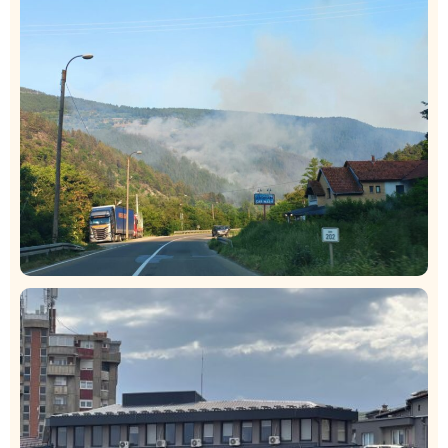
Taksi stanicu?“
Rasim Ljajić podneo ostavku na mesto predsednika
SDPS
Društvo
Istaknuto
272
Požar od Magliča do Ušća, brda u plamenu –
vatrogasci na terenu