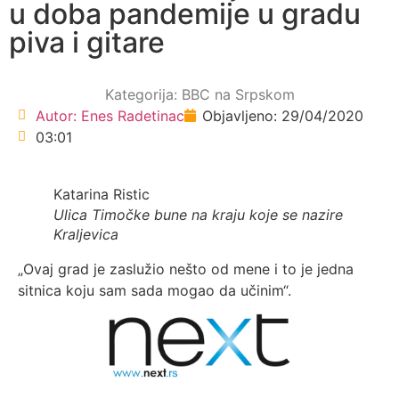
u doba pandemije u gradu
piva i gitare
Kategorija:
BBC na Srpskom
Autor:
Enes Radetinac
Objavljeno:
29/04/2020
03:01
Katarina Ristic
Ulica Timočke bune na kraju koje se nazire
Kraljevica
„Ovaj grad je zaslužio nešto od mene i to je jedna
sitnica koju sam sada mogao da učinim“.