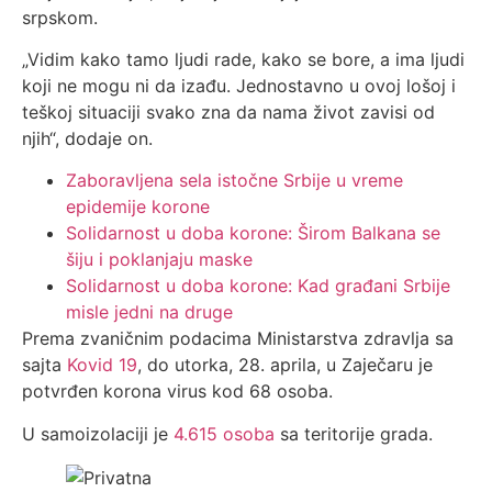
srpskom.
„Vidim kako tamo ljudi rade, kako se bore, a ima ljudi
koji ne mogu ni da izađu. Jednostavno u ovoj lošoj i
teškoj situaciji svako zna da nama život zavisi od
njih“, dodaje on.
Zaboravljena sela istočne Srbije u vreme
epidemije korone
Solidarnost u doba korone: Širom Balkana se
šiju i poklanjaju maske
Solidarnost u doba korone: Kad građani Srbije
misle jedni na druge
Prema zvaničnim podacima Ministarstva zdravlja sa
sajta
Kovid 19
, do utorka, 28. aprila, u Zaječaru je
potvrđen korona virus kod 68 osoba.
U samoizolaciji je
4.615 osoba
sa teritorije grada.