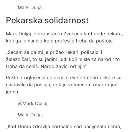
Mark Duljaj
Pekarska solidarnost
Mark Duljaj je odrastao u Zvečanu kod dede pekara,
koji ga je naučio koje profesije treba da poštuje.
„Sećam se da mi je pričao ‘lekari, policajci i
železničari, to su jedini ljudi koji misle za narod i to
treba da ceniš’. Narod zavisi od njih“.
Posle proglašenja epidemije dve od četiri pekare su
nastavile da posluju, dok je vremenom otvorio još
jednu.
Mark Duljaj
„Kod Doma zdravlja normalno sad pacijenata nema,