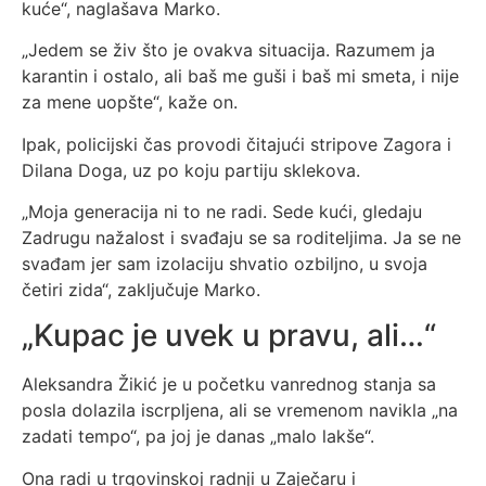
kuće“, naglašava Marko.
„Jedem se živ što je ovakva situacija. Razumem ja
karantin i ostalo, ali baš me guši i baš mi smeta, i nije
za mene uopšte“, kaže on.
Ipak, policijski čas provodi čitajući stripove Zagora i
Dilana Doga, uz po koju partiju sklekova.
„Moja generacija ni to ne radi. Sede kući, gledaju
Zadrugu nažalost i svađaju se sa roditeljima. Ja se ne
svađam jer sam izolaciju shvatio ozbiljno, u svoja
četiri zida“, zaključuje Marko.
„Kupac je uvek u pravu, ali…“
Aleksandra Žikić je u početku vanrednog stanja sa
posla dolazila iscrpljena, ali se vremenom navikla „na
zadati tempo“, pa joj je danas „malo lakše“.
Ona radi u trgovinskoj radnji u Zaječaru i