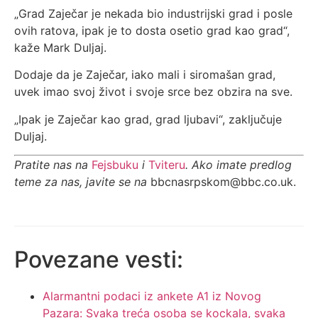
„Grad Zaječar je nekada bio industrijski grad i posle
ovih ratova, ipak je to dosta osetio grad kao grad“,
kaže Mark Duljaj.
Dodaje da je Zaječar, iako mali i siromašan grad,
uvek imao svoj život i svoje srce bez obzira na sve.
„Ipak je Zaječar kao grad, grad ljubavi“, zaključuje
Duljaj.
Pratite nas na
Fejsbuku
i
Tviteru
. Ako imate predlog
teme za nas, javite se na
bbcnasrpskom@bbc.co.uk.
Povezane vesti:
Alarmantni podaci iz ankete A1 iz Novog
Pazara: Svaka treća osoba se kockala, svaka