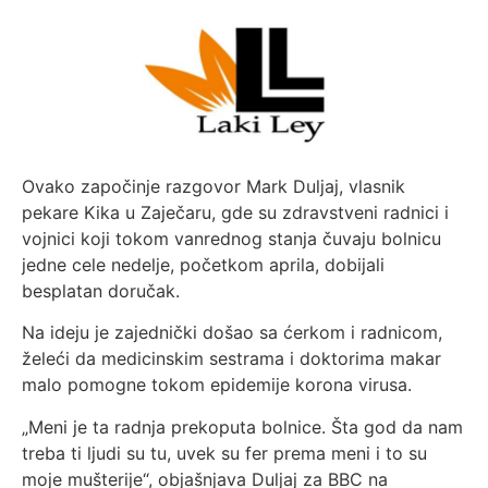
Ovako započinje razgovor Mark Duljaj, vlasnik
pekare Kika u Zaječaru, gde su zdravstveni radnici i
vojnici koji tokom vanrednog stanja čuvaju bolnicu
jedne cele nedelje, početkom aprila, dobijali
besplatan doručak.
Na ideju je zajednički došao sa ćerkom i radnicom,
želeći da medicinskim sestrama i doktorima makar
malo pomogne tokom epidemije korona virusa.
„Meni je ta radnja prekoputa bolnice. Šta god da nam
treba ti ljudi su tu, uvek su fer prema meni i to su
moje mušterije“, objašnjava Duljaj za BBC na