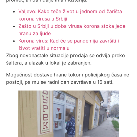
Valjevo: Kako teče život u jednom od žarišta
korona virusa u Srbiji
Zašto u Srbiji u doba virusa korona stoka jede
hranu za ljude
Korona virus: Kad će se pandemija završiti i
život vratiti u normalu
Zbog novonastale situacije prodaja se odvija preko
šaltera, a ulazak u lokal je zabranjen.
Mogućnost dostave hrane tokom policijskog časa ne
postoji, pa mu se radni dan završava u 16 sati.