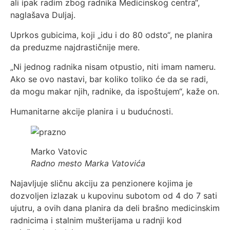
ali ipak radim zbog radnika Medicinskog centra“,
naglašava Duljaj.
Uprkos gubicima, koji „idu i do 80 odsto“, ne planira
da preduzme najdrastičnije mere.
„Ni jednog radnika nisam otpustio, niti imam nameru.
Ako se ovo nastavi, bar koliko toliko će da se radi,
da mogu makar njih, radnike, da ispoštujem“, kaže on.
Humanitarne akcije planira i u budućnosti.
Marko Vatovic
Radno mesto Marka Vatovića
Najavljuje sličnu akciju za penzionere kojima je
dozvoljen izlazak u kupovinu subotom od 4 do 7 sati
ujutru, a ovih dana planira da deli brašno medicinskim
radnicima i stalnim mušterijama u radnji kod