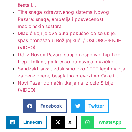
šesta i…
Tiha snaga zdravstvenog sistema Novog
Pazara: snaga, empatija i posvećenost
medicinskih sestara
Mladić koji je dva puta pokušao da se ubije,
spas pronašao u Božijoj kući / OSLOBOĐENJE
(VIDEO)
DJ iz Novog Pazara spojio nespojivo: hip-hop,
trep i folklor, pa krenuo da osvaja muzičko…
Sandžaktrans: „Izdali smo oko 1.000 legitimacija
za penzionere, besplatno prevozimo đake i…
Novi Pazar domaćin tkaljama iz cele Srbije
(VIDEO)
Facebook
Twitter
LinkedIn
X
WhatsApp