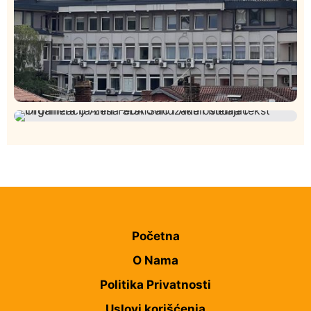
Hronika
Istaknuto
263
Podignut optužni predlog protiv E.A. zbog napada u
Istaknuto
Politika
173
Novom Pazaru, produžen mu pritvor
Organizacija žena SDA Sandžaka osudila tekst
Informera o Anisi Fetahović i Adeli Melajac
Početna
O Nama
Politika Privatnosti
Uslovi korišćenja