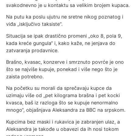
svakodnevno je u kontaktu sa velikim brojem kupaca.
Na putu ka poslu ujutru ne sretne nikog poznatog i
viđa „isključivo taksiste“.
Situacija se ipak drastično promeni „oko 8, pola 9,
kada kreće gungula“ i, kako kaže, ne jenjava do
zatvaranja prodavnice.
Brašno, kvasac, konzerve i smrznuto povrće je ono
što se najviše kupuje, ponekad i više nego što je
zaista potrebno.
Na početku su morali da sprečavaju kupce da
uzimaju više od „pet kilograma brašna i pet kocki
kvasca, baš iz razloga što se kupuje nenormalno
mnogo“, objašnjava Aleksandra za BBC na srpskom.
Kupcima bez maski i rukavica je zabranjen ulaz, a
Aleksandra je takođe u obavezi da ih nosi tokom