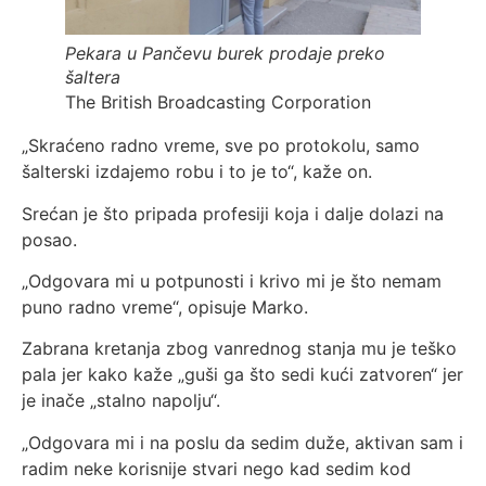
Pekara u Pančevu burek prodaje preko
šaltera
The British Broadcasting Corporation
„Skraćeno radno vreme, sve po protokolu, samo
šalterski izdajemo robu i to je to“, kaže on.
Srećan je što pripada profesiji koja i dalje dolazi na
posao.
„Odgovara mi u potpunosti i krivo mi je što nemam
puno radno vreme“, opisuje Marko.
Zabrana kretanja zbog vanrednog stanja mu je teško
pala jer kako kaže „guši ga što sedi kući zatvoren“ jer
je inače „stalno napolju“.
„Odgovara mi i na poslu da sedim duže, aktivan sam i
radim neke korisnije stvari nego kad sedim kod