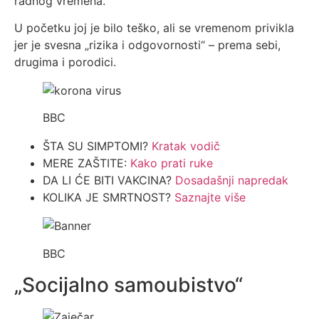
radnog vremena.
U početku joj je bilo teško, ali se vremenom privikla
jer je svesna „rizika i odgovornosti“ – prema sebi,
drugima i porodici.
BBC
ŠTA SU SIMPTOMI?
Kratak vodič
MERE ZAŠTITE:
Kako prati ruke
DA LI ĆE BITI VAKCINA?
Dosadašnji napredak
KOLIKA JE SMRTNOST?
Saznajte više
BBC
„Socijalno samoubistvo“