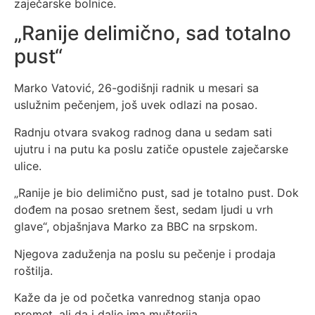
zaječarske bolnice.
„Ranije delimično, sad totalno
pust“
Marko Vatović, 26-godišnji radnik u mesari sa
uslužnim pečenjem, još uvek odlazi na posao.
Radnju otvara svakog radnog dana u sedam sati
ujutru i na putu ka poslu zatiče opustele zaječarske
ulice.
„Ranije je bio delimično pust, sad je totalno pust. Dok
dođem na posao sretnem šest, sedam ljudi u vrh
glave“, objašnjava Marko za BBC na srpskom.
Njegova zaduženja na poslu su pečenje i prodaja
roštilja.
Kaže da je od početka vanrednog stanja opao
promet, ali da i dalje ima mušterija.