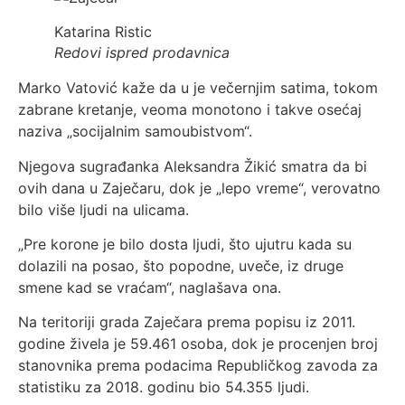
Katarina Ristic
Redovi ispred prodavnica
Marko Vatović kaže da u je večernjim satima, tokom
zabrane kretanje, veoma monotono i takve osećaj
naziva „socijalnim samoubistvom“.
Njegova sugrađanka Aleksandra Žikić smatra da bi
ovih dana u Zaječaru, dok je „lepo vreme“, verovatno
bilo više ljudi na ulicama.
„Pre korone je bilo dosta ljudi, što ujutru kada su
dolazili na posao, što popodne, uveče, iz druge
smene kad se vraćam“, naglašava ona.
Na teritoriji grada Zaječara prema popisu iz 2011.
godine živela je 59.461 osoba, dok je procenjen broj
stanovnika prema podacima Republičkog zavoda za
statistiku za 2018. godinu bio 54.355 ljudi.