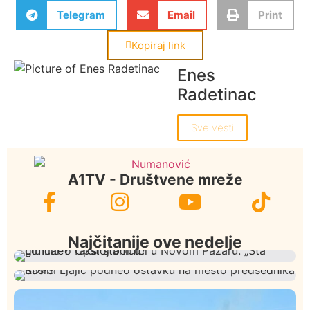
Telegram
Email
Print
Kopiraj link
Enes
Radetinac
Sve vesti
A1TV - Društvene mreže
Najčitanije ove nedelje
Društvo
Istaknuto
422
Lončar o Opštoj bolnici u Novom Pazaru: „Šta glumite?
Istaknuto
Politika
326