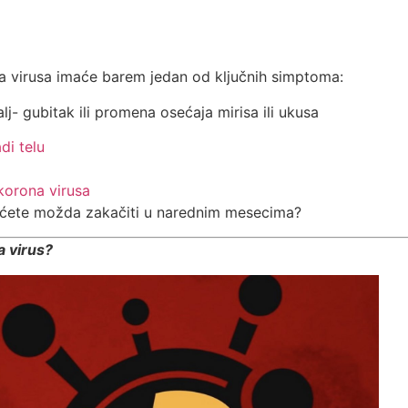
na virusa imaće barem jedan od ključnih simptoma:
lj- gubitak ili promena osećaja mirisa ili ukusa
di telu
 korona virusa
e ćete možda zakačiti u narednim mesecima?
a virus?