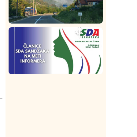
Društvo
Istaknuto
273
Požar od Magliča do Ušća, brda u
plamenu – vatrogasci na terenu
Istaknuto
Politika
174
Organizacija žena SDA Sandžaka osudila
tekst Informera o Anisi Fetahović i Adeli
Melajac