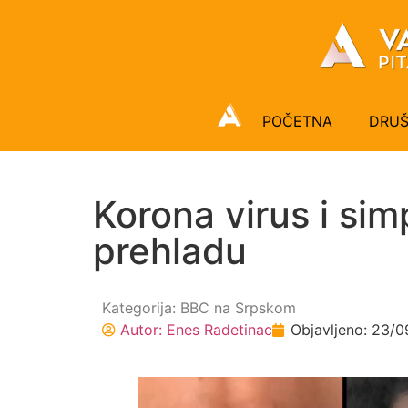
POČETNA
DRU
Korona virus i simp
prehladu
Kategorija:
BBC na Srpskom
Autor:
Enes Radetinac
Objavljeno:
23/0