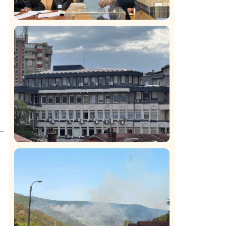
Istaknuto
Politika
326
Rasim Ljajić podneo ostavku na mesto
predsednika SDPS
Hronika
Istaknuto
295
Podignut optužni predlog protiv E.A.
zbog napada u Novom Pazaru,
produžen mu pritvor