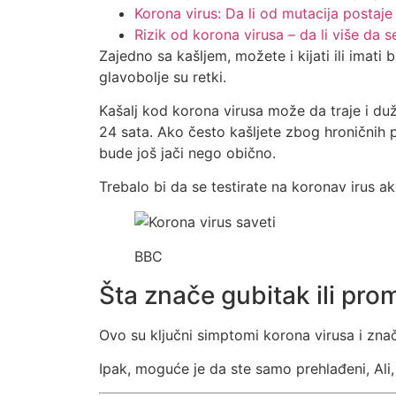
Korona virus: Da li od mutacija postaje 
Rizik od korona virusa – da li više da s
Zajedno sa kašljem, možete i kijati ili imati 
glavobolje su retki.
Kašalj kod korona virusa može da traje i duže
24 sata. Ako često kašljete zbog hroničnih 
bude još jači nego obično.
Trebalo bi da se testirate na koronav irus ako
BBC
Šta znače gubitak ili pro
Ovo su ključni simptomi korona virusa i znač
Ipak, moguće je da ste samo prehlađeni, Ali,