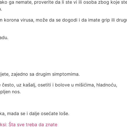
 ako ga nemate, proverite da li ste vi ili osoba zbog koje st
.
m korona virusa, može da se dogodi i da imate grip ili drug
adu.
šljete, zajedno sa drugim simptomima.
 često, uz kašalj, osetiti i bolove u mišićima, hladnoću,
epljen nos.
ka, mada se i dalje osećate loše.
aksi: Šta sve treba da znate