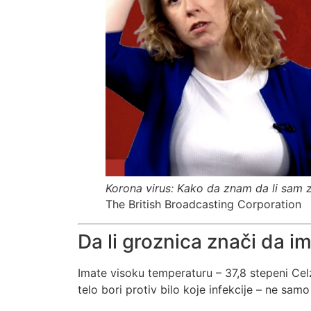
Korona virus: Kako da znam da li sam 
The British Broadcasting Corporation
Da li groznica znači da i
Imate visoku temperaturu – 37,8 stepeni Celz
telo bori protiv bilo koje infekcije – ne sam