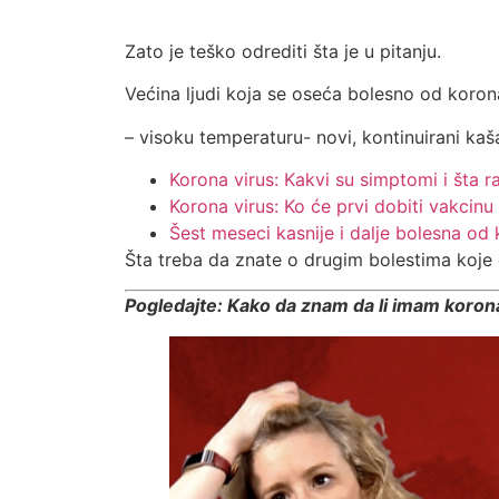
Zato je teško odrediti šta je u pitanju.
Većina ljudi koja se oseća bolesno od koro
– visoku temperaturu- novi, kontinuirani kaša
Korona virus: Kakvi su simptomi i šta ra
Korona virus: Ko će prvi dobiti vakcinu
Šest meseci kasnije i dalje bolesna od
Šta treba da znate o drugim bolestima koj
Pogledajte: Kako da znam da li imam koron