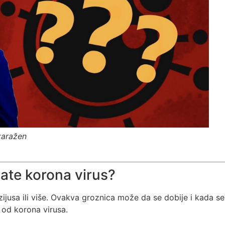
zaražen
mate korona virus?
ijusa ili više. Ovakva groznica može da se dobije i kada se
o od korona virusa.