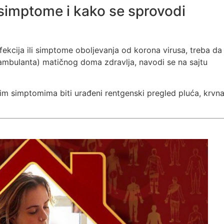
 simptome i kako se sprovodi
fekcija ili simptome oboljevanja od korona virusa, treba da
ambulanta) matičnog doma zdravlja, navodi se na sajtu
 simptomima biti urađeni rentgenski pregled pluća, krvn