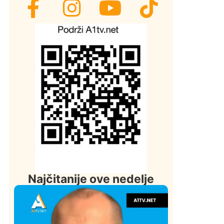
Najčitanije ove nedelje