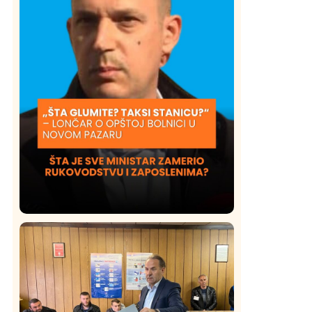
Društvo
Istaknuto
423
Lončar o Opštoj bolnici u Novom
Pazaru: „Šta glumite? Taksi stanicu?“