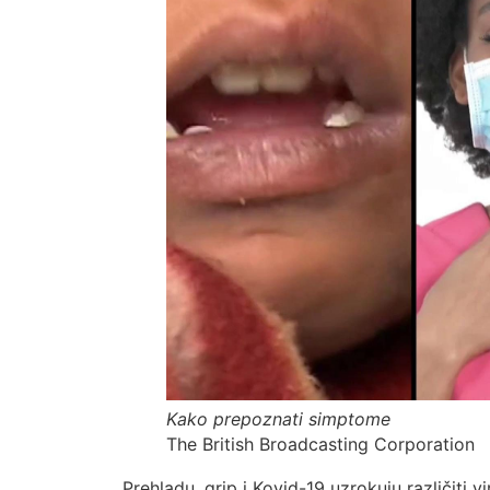
Kako prepoznati simptome
The British Broadcasting Corporation
Prehladu, grip i Kovid-19 uzrokuju različiti v