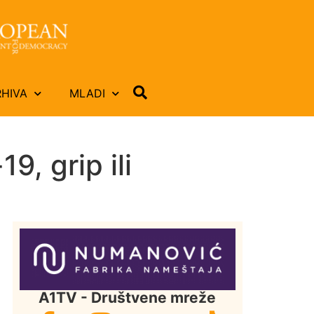
RHIVA
MLADI
9, grip ili
A1TV - Društvene mreže