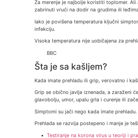
Za merenje je najbolje koristiti toplomer. Ali
zabrinuti vrući na dodir na grudima ili leđima
Iako je povišena temperatura ključni simpto
infekciju.
Visoka temperatura nije uobičajena za prehl
BBC
Šta je sa kašljem?
Kada imate prehladu ili grip, verovatno i ka
Grip se obično javlja iznenada, a zaraženi će
glavobolju, umor, upalu grla i curenje ili zač
Simptomi su jači nego kada imate prehladu.
Prehlada se razvija postepeno i manje je teš
Testiranje na korona virus u teoriji i pr