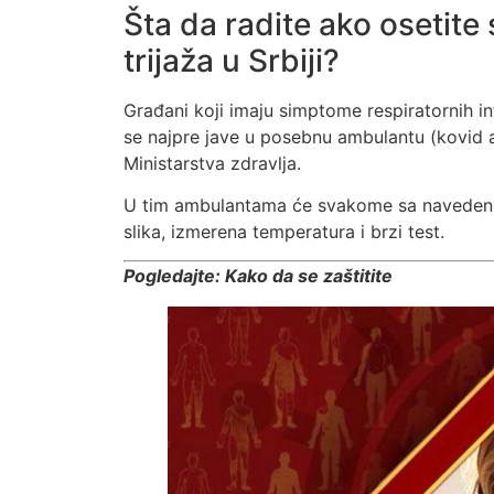
Šta da radite ako osetite
trijaža u Srbiji?
Građani koji imaju simptome respiratornih in
se najpre jave u posebnu ambulantu (kovid 
Ministarstva zdravlja.
U tim ambulantama će svakome sa navedenim
slika, izmerena temperatura i brzi test.
Pogledajte:
Kako da se zaštitite