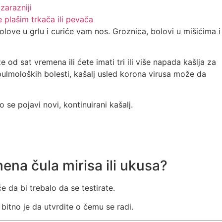
zarazniji
e plašim trkača ili pevača
bolove u grlu i curiće vam nos. Groznica, bolovi u mišićima i
 od sat vremena ili ćete imati tri ili više napada kašlja za
pulmoloških bolesti, kašalj usled korona virusa može da
 se pojavi novi, kontinuirani kašalj.
mena čula mirisa ili ukusa?
e da bi trebalo da se testirate.
 bitno je da utvrdite o čemu se radi.