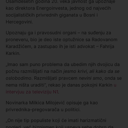
Osamdesetih godina 20. veka javnost ga upoznaje
kao direktora Energoinvesta, jednog od najvećih
socijalističkih privrednih giganata u Bosni i
Hercegovini.
Upoznaju ga i pravosudni organi – na suđenju za
proneveru, bio je deo iste optužnice sa Radovanom
Karadžićem, a zastupao ih je isti advokat – Fahrija
Karkin.
„Imao sam puno problema da ubedim njih dvojicu da
počnu razmišljati na način
jesmo krivi, ali kako da se
oslobodimo
. Razmišljati pravcem
nevini smo
, onda se
nema ništa uraditi“, rekao je danas pokojni Karkin
u
intervjuu za televiziju N1
.
Novinarka Milkica Milojević opisuje ga kao
privrednika-pregovarača u politici.
„On nije tip populiste koji će imati harizmatični
pogled, već biznismen koji uspeva sebe dobro da