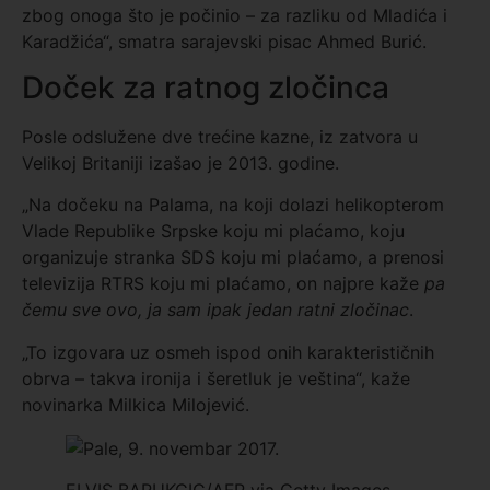
zbog onoga što je počinio – za razliku od Mladića i
Karadžića“, smatra sarajevski pisac Ahmed Burić.
Doček za ratnog zločinca
Posle odslužene dve trećine kazne, iz zatvora u
Velikoj Britaniji izašao je 2013. godine.
„Na dočeku na Palama, na koji dolazi helikopterom
Vlade Republike Srpske koju mi plaćamo, koju
organizuje stranka SDS koju mi plaćamo, a prenosi
televizija RTRS koju mi plaćamo, on najpre kaže
pa
čemu sve ovo, ja sam ipak jedan ratni zločinac
.
„To izgovara uz osmeh ispod onih karakterističnih
obrva – takva ironija i šeretluk je veština“, kaže
novinarka Milkica Milojević.