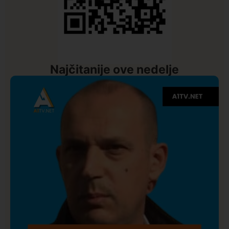
Najčitanije ove nedelje