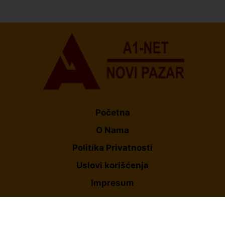
Organizacija žena SDA Sandžaka osudila tekst
Informera o Anisi Fetahović i Adeli Melajac
Početna
O Nama
Politika Privatnosti
Uslovi korišćenja
Impresum
Kontakt