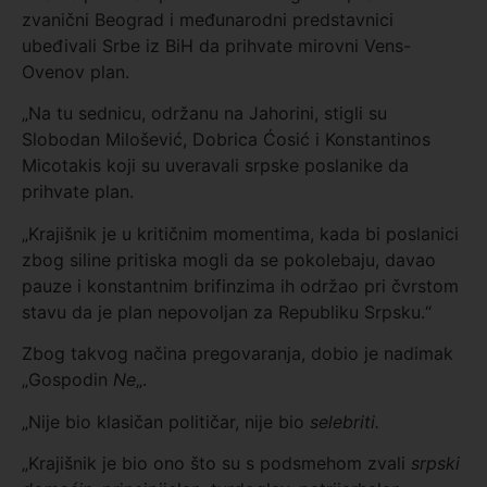
zvanični Beograd i međunarodni predstavnici
ubeđivali Srbe iz BiH da prihvate mirovni Vens-
Ovenov plan.
„Na tu sednicu, održanu na Jahorini, stigli su
Slobodan Milošević, Dobrica Ćosić i Konstantinos
Micotakis koji su uveravali srpske poslanike da
prihvate plan.
„Krajišnik je u kritičnim momentima, kada bi poslanici
zbog siline pritiska mogli da se pokolebaju, davao
pauze i konstantnim brifinzima ih održao pri čvrstom
stavu da je plan nepovoljan za Republiku Srpsku.“
Zbog takvog načina pregovaranja, dobio je nadimak
„Gospodin
Ne
„.
„Nije bio klasičan političar, nije bio
selebriti.
„Krajišnik je bio ono što su s podsmehom zvali
srpski