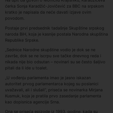
Na upit da govori o Momčilu Krajišniku, Karadžićeva
ćerka Sonja Karadžić-Jovičević za BBC na srpskom
kratko je napisala da neće davati izjave ovim
povodom.
Postaje prvi predsednik tadašnje Skupštine srpskog
naroda BiH, koja je kasnije postala Narodna skupština
Republike Srpske.
„Sednice Narodne skupštine vodio je dok se ne
završe, dok se ne iscrpu sve tačke dnevnog reda i
nikada nije bio odsutan – novinari su se često šaljivo
pitali da li ide u toalet.
„U vođenju parlamenta imao je jasno iskazan
autoritet prvog parlamentarca kojeg su poslanici
uvažavali, ali i slušali“, priseća se novinarka Mirjana
Kusmuk, koja je pratila prvo zasedanje parlamenta
kao dopisnica agencije Srna.
Ona se priseća epizode iz 1993. godine, kada su