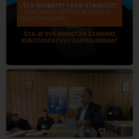
Društvo
Istaknuto
421
Lončar o Opštoj bolnici u Novom Pazaru: „Šta glumite?
Taksi stanicu?“