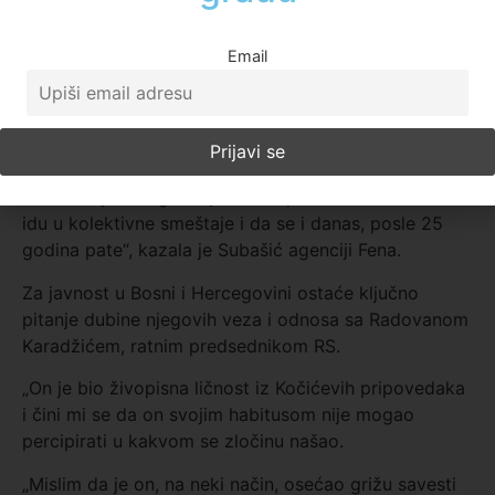
Žepa“ Munira Subašić kaže da je Krajišnik bio
zločinac i za srpski i za bošnjački narod.
Email
„Meni je žao što je umro, trebalo je da živi sto godina
i da živi sa svojim zločinom, da spava sa zločinom i
da se budi sa zločinom, da mu uvek dolaze na oči
naša deca.
„Naterao je mnoge majke da napuste domove i da
idu u kolektivne smeštaje i da se i danas, posle 25
godina pate“, kazala je Subašić agenciji Fena.
Za javnost u Bosni i Hercegovini ostaće ključno
pitanje dubine njegovih veza i odnosa sa Radovanom
Karadžićem, ratnim predsednikom RS.
„On je bio živopisna ličnost iz Kočićevih pripovedaka
i čini mi se da on svojim habitusom nije mogao
percipirati u kakvom se zločinu našao.
„Mislim da je on, na neki način, osećao grižu savesti