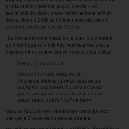
proda raznim vlastima, poput brenda – od
socijalističkih vlasti, preko ratnih nacionalističkih
lidera, vlasti u Srbiji sa kojima nikad nije ušao u
otvoreni sukob, pa sve do Dodika.
„Za široke narodne mase, on je uvek bio umereni
političar koga su videli
kao mudraca koji zna
, a
zapravo mi ne znamo šta se dešavalo iza kulisa.“
EPA/BAS CZERWINSKI/ POOL
Novinarka Mirjana Kusmuk kaže da su
Krajišnika osamdesetih pratile priče da
posle radnog vremena u kravati i odelu,
oblači radnu odeću i radi na farmi
Vezu sa Radovanom Karadžićem nastavlja kroz
osnivanje Srpske demokratske stranke.