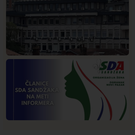
Hronika
Istaknuto
237
Podignut optužni predlog protiv E.A. zbog napada u
Novom Pazaru, produžen mu pritvor
Istaknuto
Politika
173