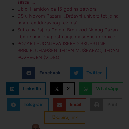
šesta i…
Ubici Hamidovića 15 godina zatvora
DS u Novom Pazaru: „Državni univerzitet je na
udaru antidržavnog režima“
Sutra uviđaj na Golom Brdu kod Novog Pazara
zbog sumnje u postojanje masovne grobnice
POŽAR I PUCNJAVA ISPRED SKUPŠTINE
SRBIJE: UHAPŠEN JEDAN MUŠKARAC, JEDAN
POVREĐEN (VIDEO)
Facebook
Twitter
LinkedIn
X
WhatsApp
Telegram
Email
Print
Kopiraj link