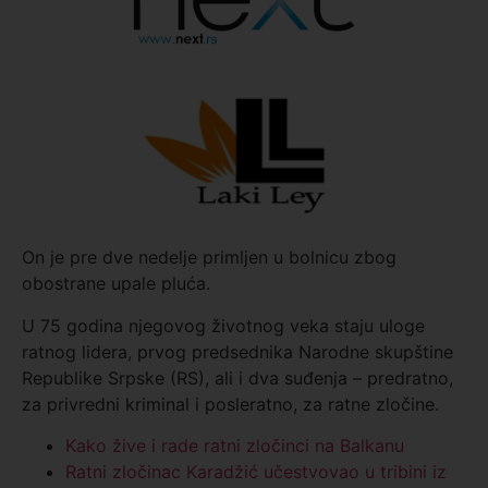
On je pre dve nedelje primljen u bolnicu zbog
obostrane upale pluća.
U 75 godina njegovog životnog veka staju uloge
ratnog lidera, prvog predsednika Narodne skupštine
Republike Srpske (RS), ali i dva suđenja – predratno,
za privredni kriminal i posleratno, za ratne zločine.
Kako žive i rade ratni zločinci na Balkanu
Ratni zločinac Karadžić učestvovao u tribini iz