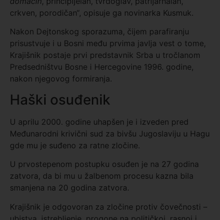
domaćin
, principijelan, tvrdoglav, patrijarhalan,
crkven, porodičan“, opisuje ga novinarka Kusmuk.
Nakon Dejtonskog sporazuma, čijem parafiranju
prisustvuje i u Bosni među prvima javlja vest o tome,
Krajišnik postaje prvi predstavnik Srba u tročlanom
Predsedništvu Bosne i Hercegovine 1996. godine,
nakon njegovog formiranja.
Haški osuđenik
U aprilu 2000. godine uhapšen je i izveden pred
Međunarodni krivični sud za bivšu Jugoslaviju u Hagu
gde mu je suđeno za ratne zločine.
U prvostepenom postupku osuđen je na 27 godina
zatvora, da bi mu u žalbenom procesu kazna bila
smanjena na 20 godina zatvora.
Krajišnik je odgovoran za zločine protiv čovečnosti –
ubistva, istrebljenje, progone na političkoj, rasnoj i