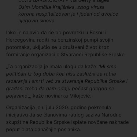
ELVIS BARUKCIC/AFP via Getty Images
Osim Momčila Krajišnika, zbog virusa
korona hospitalizovan je i jedan od dvojice
njegovih sinova
Iako je najavio da će po povratku u Bosnu i
Hercegovinu raditi na benzinskoj pumpi svojih
potomaka, uključio se u društveni život kroz
formiranje organizacije Stvaraoci Republike Srpske.
„Ta organizacija je imala ulogu da kaže:
‘M
i smo
političari iz tog doba koji nisu zaslužni za ratna
razaranja i smrti već za stvaranje Republike Srpske i
građani treba da nam odaju počast gdegod se
pojavimo
‘
„, kaže novinarka Milojević.
Organizacija je u julu 2020. godine pokrenula
inicijativu da se članovima ratnog saziva Narodne
skupštine Republike Srpske isplate novčane naknade
poput plata današnjih poslanika.