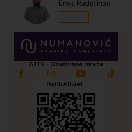
Enes Radetinac
Sve vesti
A1TV - Društvene mreže