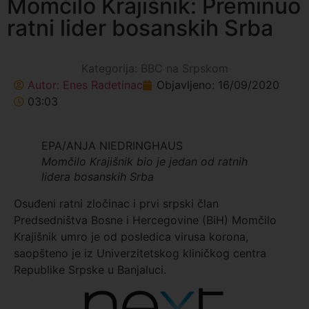
Momčilo Krajišnik: Preminuo
ratni lider bosanskih Srba
Kategorija:
BBC na Srpskom
Autor:
Enes Radetinac
Objavljeno:
16/09/2020
03:03
EPA/ANJA NIEDRINGHAUS
Momčilo Krajišnik bio je jedan od ratnih
lidera bosanskih Srba
Osuđeni ratni zločinac i prvi srpski član
Predsedništva Bosne i Hercegovine (BiH) Momčilo
Krajišnik umro je od posledica virusa korona,
saopšteno je iz Univerzitetskog kliničkog centra
Republike Srpske u Banjaluci.