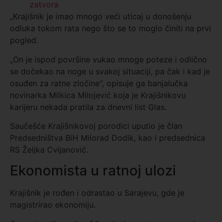
zatvora
„Krajišnik je imao mnogo veći uticaj u donošenju
odluka tokom rata nego što se to moglo činiti na prvi
pogled.
„On je ispod površine vukao mnoge poteze i odlično
se dočekao na noge u svakoj situaciji, pa čak i kad je
osuđen za ratne zločine“, opisuje ga banjalučka
novinarka Milkica Milojević koja je Krajišnikovu
karijeru nekada pratila za dnevni list Glas.
Saučešće Krajišnikovoj porodici uputio je član
Predsedništva BiH Milorad Dodik, kao i predsednica
RS Željka Cvijanović.
Ekonomista u ratnoj ulozi
Krajišnik je rođen i odrastao u Sarajevu, gde je
magistrirao ekonomiju.