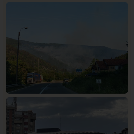
Istaknuto
Politika
326
Rasim Ljajić podneo ostavku na mesto predsednika
SDPS
Društvo
Istaknuto
272
Požar od Magliča do Ušća, brda u plamenu –
vatrogasci na terenu