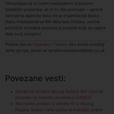
Obrazlagao je to lošim materijalnim statusom
tadašnjih poslanika, ali ni to nije pomoglo – uprkos
navodima agencije Beta da je organizacija bliska
članu Predsedništva BiH Miloradu Dodiku, većina
političkih stranaka povukla je potpise koje su najpre
dale ovoj inicijativi.
Pratite nas na
Fejsbuku
i
Tviteru
. Ako imate predlog
teme za nas, javite se na
bbcnasrpskom@bbc.co.uk
Povezane vesti:
Slavlje na ulicama Novog Pazara: BiH izborila
plasman na Svetsko prvenstvo (VIDEO)
Alarmantni podaci iz ankete A1 iz Novog
Pazara: Svaka treća osoba se kockala, svaka