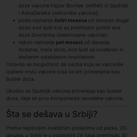
doze vakcine Fajzer Biontek (mRNK) ili Sputnjik
i AstraZeneka (vektorske vakcine);
posle najmanje
četiri meseca
od davanja druge
doze, kod ljudi koji su prethodno primili dve
doze Sinofarma (inaktivisane vakcine);
nakon najmanje
pet meseci
od davanja
dodatne, treće doze, kod ljudi sa urođenim ili
stečenim oslabljenim imunitetom.
Ostavlja se mogućnost da osoba koja se vakciniše
izabere vrstu vakcine koja će biti primenjena kao
buster doza.
Ukoliko se Sputnjik vakcina primenjuje kao buster
doza, daje se prva komponenta navedene vakcine.
Šta se dešava u Srbiji?
Prema najnovijim zvaničnim podacima od petka, 20.
januara, u Srbiji je u poslednja 24 časa preminulo 30