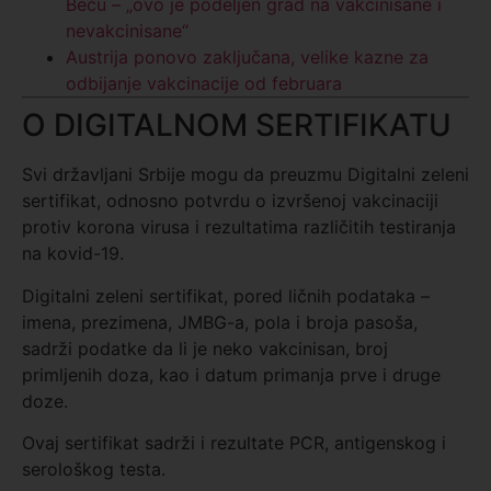
Beču – „ovo je podeljen grad na vakcinisane i
nevakcinisane“
Austrija ponovo zaključana, velike kazne za
odbijanje vakcinacije od februara
O DIGITALNOM SERTIFIKATU
Svi državljani Srbije mogu da preuzmu Digitalni zeleni
sertifikat, odnosno potvrdu o izvršenoj vakcinaciji
protiv korona virusa i rezultatima različitih testiranja
na kovid-19.
Digitalni zeleni sertifikat, pored ličnih podataka –
imena, prezimena, JMBG-a, pola i broja pasoša,
sadrži podatke da li je neko vakcinisan, broj
primljenih doza, kao i datum primanja prve i druge
doze.
Ovaj sertifikat sadrži i rezultate PCR, antigenskog i
serološkog testa.