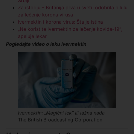
Srbiji
Za istoriju – Britanija prva u svetu odobrila pilulu
za lečenje korona virusa
Ivermektin i korona virus: Šta je istina
„Ne koristite ivermektin za lečenje kovida-19″,
apeluje lekar
Pogledajte video o leku ivermektin
Ivermektin: „Magični lek” ili lažna nada
The British Broadcasting Corporation