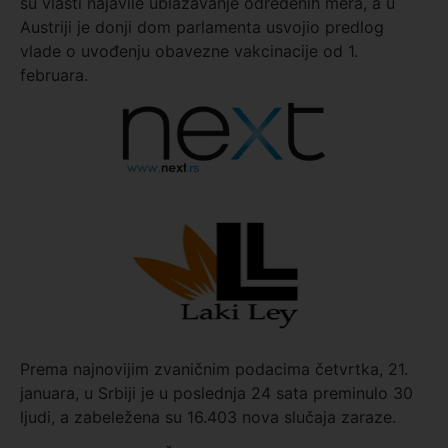
su vlasti najavile ublažavanje određenih mera, a u
Austriji je donji dom parlamenta usvojio predlog
vlade o uvođenju obavezne vakcinacije od 1.
februara.
Prema najnovijim zvaničnim podacima četvrtka, 21.
januara, u Srbiji je u poslednja 24 sata preminulo 30
ljudi, a zabeležena su 16.403 nova slučaja zaraze.