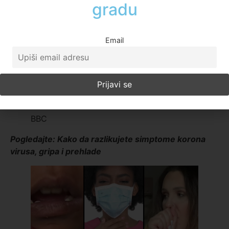
Email
BBC
Pogledajte: Kako da razlikujete simptome korona
virusa, gripa i prehlade