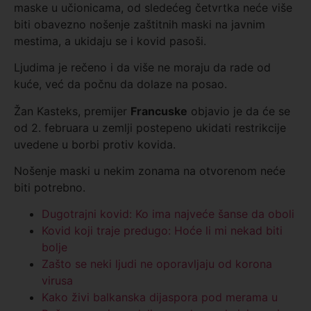
maske u učionicama, od sledećeg četvrtka neće više
biti obavezno nošenje zaštitnih maski na javnim
mestima, a ukidaju se i kovid pasoši.
Ljudima je rečeno i da više ne moraju da rade od
kuće, već da počnu da dolaze na posao.
Žan Kasteks, premijer
Francuske
objavio je da će se
od 2. februara u zemlji postepeno ukidati restrikcije
uvedene u borbi protiv kovida.
Nošenje maski u nekim zonama na otvorenom neće
biti potrebno.
Dugotrajni kovid: Ko ima najveće šanse da oboli
Kovid koji traje predugo: Hoće li mi nekad biti
bolje
Zašto se neki ljudi ne oporavljaju od korona
virusa
Kako živi balkanska dijaspora pod merama u