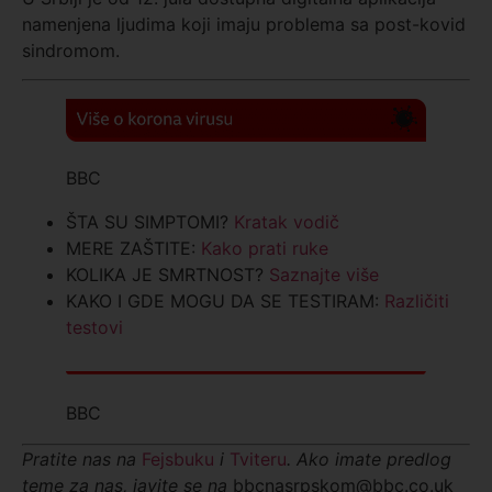
namenjena ljudima koji imaju problema sa post-kovid
sindromom.
BBC
ŠTA SU SIMPTOMI?
Kratak vodič
MERE ZAŠTITE:
Kako prati ruke
KOLIKA JE SMRTNOST?
Saznajte više
KAKO I GDE MOGU DA SE TESTIRAM:
Različiti
testovi
BBC
Pratite nas na
Fejsbuku
i
Tviteru
. Ako imate predlog
teme za nas, javite se na
bbcnasrpskom@bbc.co.uk