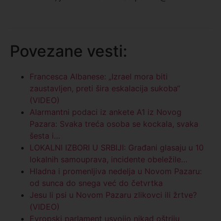
Povezane vesti:
Francesca Albanese: „Izrael mora biti
zaustavljen, preti šira eskalacija sukoba“
(VIDEO)
Alarmantni podaci iz ankete A1 iz Novog
Pazara: Svaka treća osoba se kockala, svaka
šesta i…
LOKALNI IZBORI U SRBIJI: Građani glasaju u 10
lokalnih samouprava, incidente obeležile…
Hladna i promenljiva nedelja u Novom Pazaru:
od sunca do snega već do četvrtka
Jesu li psi u Novom Pazaru zlikovci ili žrtve?
(VIDEO)
Evropski parlament usvojio nikad oštriju