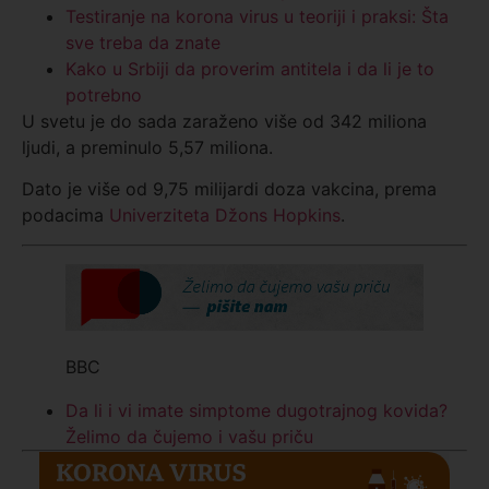
Testiranje na korona virus u teoriji i praksi: Šta
sve treba da znate
Kako u Srbiji da proverim antitela i da li je to
potrebno
U svetu je do sada zaraženo više od 342 miliona
ljudi, a preminulo 5,57 miliona.
Dato je više od 9,75 milijardi doza vakcina, prema
podacima
Univerziteta Džons Hopkins
.
BBC
Da li i vi imate simptome dugotrajnog kovida?
Želimo da čujemo i vašu priču