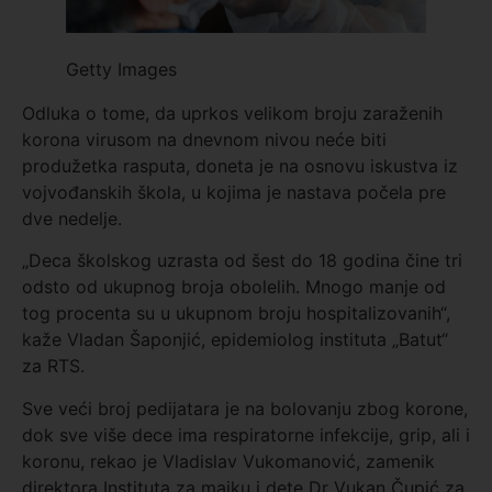
Getty Images
Odluka o tome, da uprkos velikom broju zaraženih
korona virusom na dnevnom nivou neće biti
produžetka rasputa, doneta je na osnovu iskustva iz
vojvođanskih škola, u kojima je nastava počela pre
dve nedelje.
„Deca školskog uzrasta od šest do 18 godina čine tri
odsto od ukupnog broja obolelih. Mnogo manje od
tog procenta su u ukupnom broju hospitalizovanih“,
kaže Vladan Šaponjić, epidemiolog instituta „Batut“
za RTS.
Sve veći broj pedijatara je na bolovanju zbog korone,
dok sve više dece ima respiratorne infekcije, grip, ali i
koronu, rekao je Vladislav Vukomanović, zamenik
direktora Instituta za majku i dete Dr Vukan Čupić za