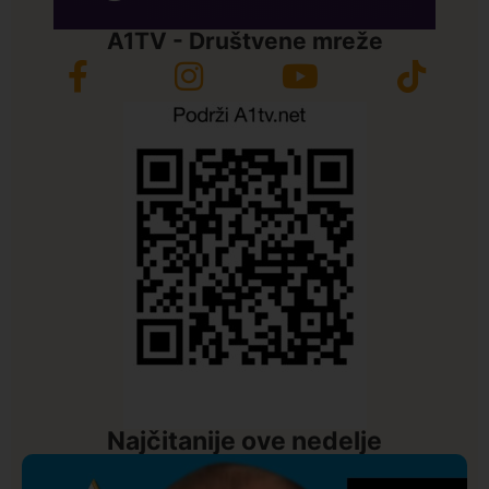
A1TV - Društvene mreže
Najčitanije ove nedelje