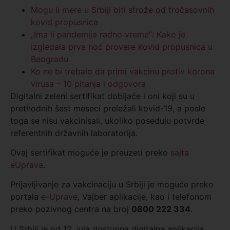
Mogu li mere u Srbiji biti strože od tročasovnih
kovid propusnica
„Ima li pandemija radno vreme“: Kako je
izgledala prva noć provere kovid propusnica u
Beogradu
Ko ne bi trebalo da primi vakcinu protiv korona
virusa – 10 pitanja i odgovora
Digitalni zeleni sertifikat dobijaće i oni koji su u
prethodnih šest meseci preležali kovid-19, a posle
toga se nisu vakcinisali, ukoliko poseduju potvrde
referentnih državnih laboratorija.
Ovaj sertifikat moguće je preuzeti preko
sajta
eUprava
.
Prijavljivanje za vakcinaciju u Srbiji je moguće preko
portala
e-Uprave
, Vajber aplikacije, kao i telefonom
preko pozivnog centra na broj
0800 222 334
.
U Srbiji je od 12. jula dostupna digitalna aplikacija