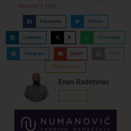
rezoluciju o Srbiji
Facebook
Twitter
LinkedIn
X
WhatsApp
Telegram
Email
Print
Kopiraj link
Enes Radetinac
Sve vesti