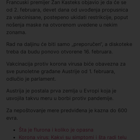
Francuski premijer Žan Kasteks objavio je da će se
od 2. februara, devet dana od uvođenja propusnica
za vakcinisane, postepeno ukidati restrikcije, poput
nošenja maske na otvorenom uvedene u nekim
zonama.
Rad na daljinu će biti samo „preporučen“, a diskoteke
treba da budu ponovo otvorene 16. februara.
Vakcinacija protiv korona virusa biće obavezna za
sve punoletne građane Austrije od 1. februara,
odlučio je parlament.
Austrija je postala prva zemlja u Evropi koja je
usvojila takvu meru u borbi protiv pandemije.
Za nepoštovanje mere predviđena je kazna do 600
evra.
Šta je flurona i koliko je opasna
Korona virus: Kakvi su simptomi i šta radi telu