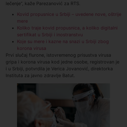
lečenje“, kaže Parezanović za RTS.
Kovid propusnice u Srbiji – uvedene nove, oštrije
mere
Koliko traje kovid propusnica, a koliko digitalni
sertifikat u Srbiji i inostranstvu
Koje su mere i kazne na snazi u Srbiji zbog
korona virusa
Prvi slučaj flurone, istovremenog prisustva virusa
gripa i korona virusa kod jedne osobe, registrovan je
i u Srbiji, potvrdila je Verica Jovanović, direktorka
Instituta za javno zdravlje Batut.