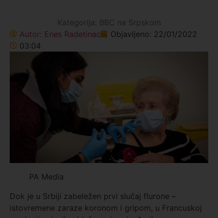
Kategorija:
BBC na Srpskom
Autor:
Enes Radetinac
Objavljeno:
22/01/2022
03:04
PA Media
Dok je u Srbiji zabeležen prvi slučaj flurone –
istovremene zaraze koronom i gripom, u Francuskoj