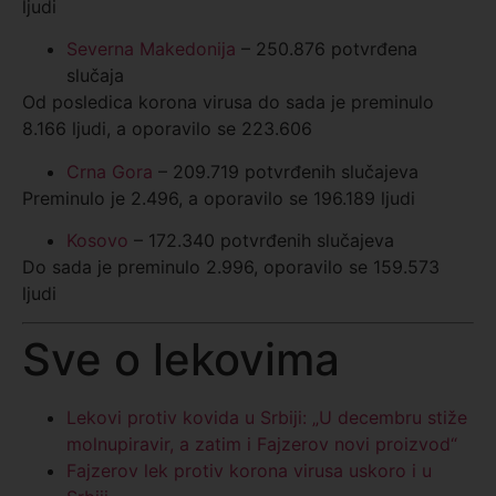
ljudi
Severna Makedonija
– 250.876 potvrđena
slučaja
Od posledica korona virusa do sada je preminulo
8.166 ljudi, a oporavilo se 223.606
Crna Gora
– 209.719 potvrđenih slučajeva
Preminulo je 2.496, a oporavilo se 196.189 ljudi
Kosovo
– 172.340 potvrđenih slučajeva
Do sada je preminulo 2.996, oporavilo se 159.573
ljudi
Sve o lekovima
Lekovi protiv kovida u Srbiji: „U decembru stiže
molnupiravir, a zatim i Fajzerov novi proizvod“
Fajzerov lek protiv korona virusa uskoro i u