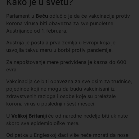
Kako je u svetu?
Parlament u
Beču
odlučio je da će vakcinacija protiv
korona virusa biti obavezna za sve punoletne
Austrijance od 1. februara.
Austrija je postala prva zemlja u Evropi koja je
usvojila takvu meru u borbi protiv pandemije.
Za nepoštovanje mere predviđena je kazna do 600
evra.
Vakcinacija će biti obavezna za sve osim za trudnice,
pojedince koji ne mogu da budu vakcinisani iz
zdravstvenih razloga i osobe koje su preležale
korona virus u poslednjih šest meseci.
U
Velikoj Britaniji
će od naredne nedelje biti ukinute
skoro sve epidemiološke mere.
Od petka u Engleskoj đaci više neće morati da nose