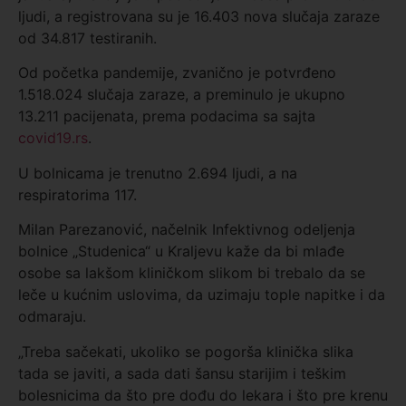
ljudi, a registrovana su je 16.403 nova slučaja zaraze
od 34.817 testiranih.
Od početka pandemije, zvanično je potvrđeno
1.518.024 slučaja zaraze, a preminulo je ukupno
13.211 pacijenata, prema podacima sa sajta
covid19.rs
.
U bolnicama je trenutno 2.694 ljudi, a na
respiratorima 117.
Milan Parezanović, načelnik Infektivnog odeljenja
bolnice „Studenica“ u Kraljevu kaže da bi mlađe
osobe sa lakšom kliničkom slikom bi trebalo da se
leče u kućnim uslovima, da uzimaju tople napitke i da
odmaraju.
„Treba sačekati, ukoliko se pogorša klinička slika
tada se javiti, a sada dati šansu starijim i teškim
bolesnicima da što pre dođu do lekara i što pre krenu