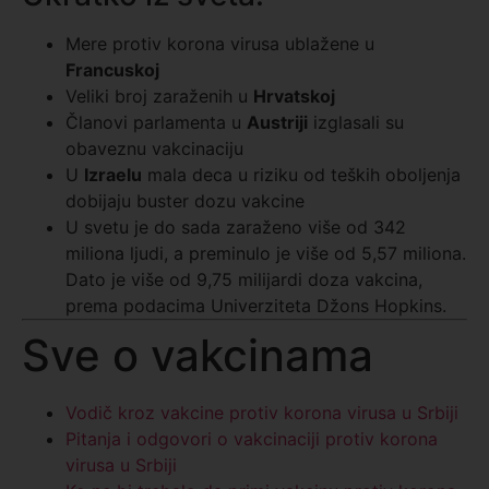
Mere protiv korona virusa ublažene u
Francuskoj
Veliki broj zaraženih u
Hrvatskoj
Članovi parlamenta u
Austriji
izglasali su
obaveznu vakcinaciju
U
Izraelu
mala deca u riziku od teških oboljenja
dobijaju buster dozu vakcine
U svetu je do sada zaraženo više od 342
miliona ljudi, a preminulo je više od 5,57 miliona.
Dato je više od 9,75 milijardi doza vakcina,
prema podacima Univerziteta Džons Hopkins.
Sve o vakcinama
Vodič kroz vakcine protiv korona virusa u Srbiji
Pitanja i odgovori o vakcinaciji protiv korona
virusa u Srbiji