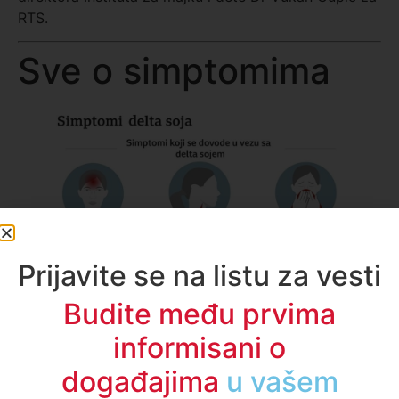
RTS.
Sve o simptomima
Prijavite se na listu za vesti
Budite među prvima
informisani o
događajima
u regionu