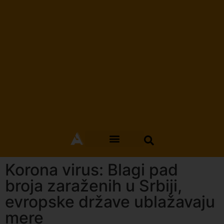
Korona virus: Blagi pad
broja zaraženih u Srbiji,
evropske države ublažavaju
mere