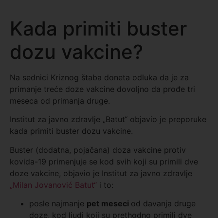
Kada primiti buster
dozu vakcine?
Na sednici Kriznog štaba doneta odluka da je za
primanje treće doze vakcine dovoljno da prođe tri
meseca od primanja druge.
Institut za javno zdravlje „Batut“ objavio je preporuke
kada primiti buster dozu vakcine.
Buster (dodatna, pojačana) doza vakcine protiv
kovida-19 primenjuje se kod svih koji su primili dve
doze vakcine, objavio je Institut za javno zdravlje
„Milan Jovanović Batut“
i to:
posle najmanje
pet meseci
od davanja druge
doze, kod ljudi koji su prethodno primili dve