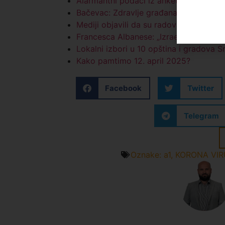
Alarmantni podaci iz ankete A1 iz Nov
Bačevac: Zdravlje građana iznad sveg
Mediji objavili da su radovi na Rogozn
Francesca Albanese: „Izrael mora biti z
Lokalni izbori u 10 opština i gradova S
Kako pamtimo 12. april 2025?
Facebook
Twitter
Telegram
Oznake:
a1
,
KORONA VIR