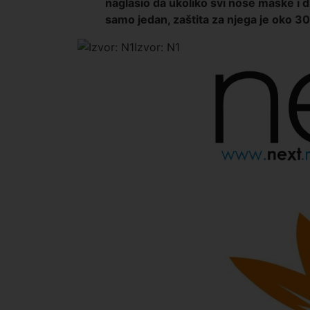
naglasio da ukoliko svi nose maske i d
samo jedan, zaštita za njega je oko 30
Izvor: N1