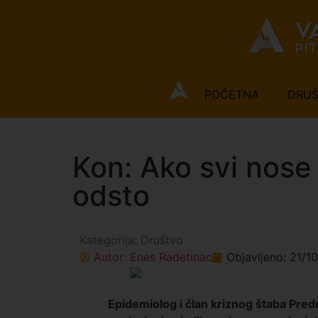
POČETNA
DRU
Kon: Ako svi nose 
odsto
Kategorija:
Društvo
Autor:
Enes Radetinac
Objavljeno:
21/1
Epidemiolog i član kriznog štaba Pre