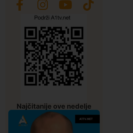
Najčitanije ove nedelje