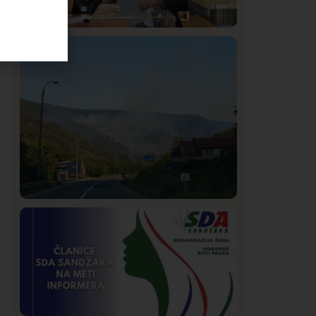
Istaknuto
Politika
323
Rasim Ljajić podneo ostavku na mesto
predsednika SDPS
Društvo
Istaknuto
269
Požar od Magliča do Ušća, brda u
plamenu – vatrogasci na terenu