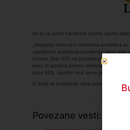
On je na svom Facebook profilu uputio sled
„Menjanje stavova o maskama posledica su na
uspešnosti suzbijanja pandemije tamo gde 
koriste. Stav SZO na početku pandemije je 
kako bi sprečila prenos infekcije. Danas se 
blizu 99%. Ukoliko nosi samo jedan zaštita 
U Srbiji se poslednjih dana ponovo zahukta
B
Povezane vesti: