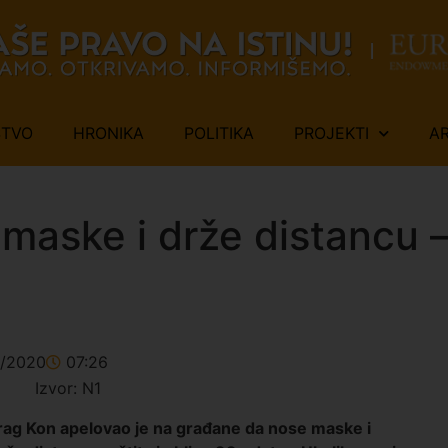
ŠTVO
HRONIKA
POLITIKA
PROJEKTI
A
maske i drže distancu –
0/2020
07:26
drag Kon apelovao je na građane da nose maske i