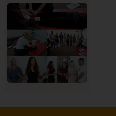
Istaknuto
Politika
171
Organizacija žena SDA Sandžaka osudila
tekst Informera o Anisi Fetahović i Adeli
Melajac
Društvo
Istaknuto
155
U Novom Pazaru počeo prvi HISBAS
Neuro Kamp za decu sa razvojnim
izazovima