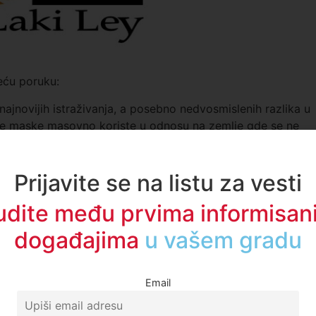
eću poruku:
jnovijih istraživanja, a posebno nedvosmislenih razlika u
se maske masovno koriste u odnosu na zemlje gde se ne
bio da ima smisla da masku koristi samo zaražena osoba
govori da ukoliko svi nose maske i drže distancu zaštita je
za njega je oko 30% ako ostali ne nose“.
Prijavite se na listu za vesti
va epidemija koronavirusa.
udite među prvima informisani
događajima
u regionu
Email