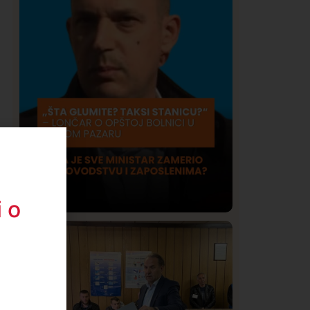
 o
Društvo
Istaknuto
420
Lončar o Opštoj bolnici u Novom
Pazaru: „Šta glumite? Taksi stanicu?“