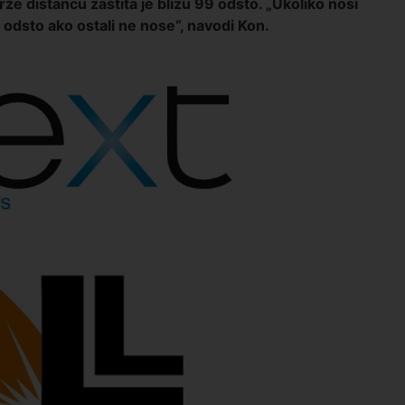
rže distancu zaštita je blizu 99 odsto. „Ukoliko nosi
 odsto ako ostali ne nose“, navodi Kon.