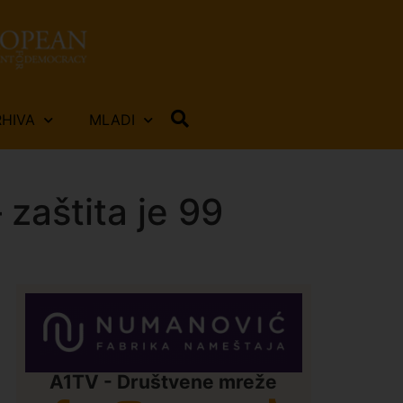
RHIVA
MLADI
 zaštita je 99
A1TV - Društvene mreže