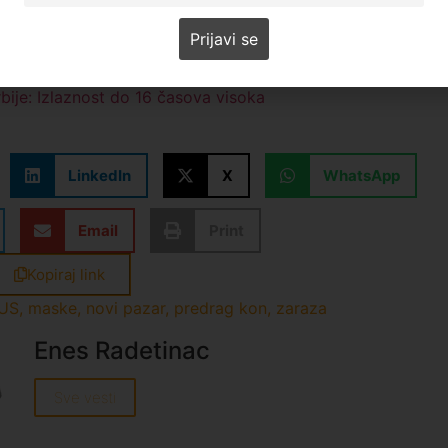
og Pazara: Svaka treća osoba se kockala, svaka šesta i…
a, pratićemo sva dešavanja oko Rogozne
i obustavljeni, kompanija Zlatna reka demantuje
austavljen, preti šira eskalacija sukoba“ (VIDEO)
rbije: Izlaznost do 16 časova visoka
LinkedIn
X
WhatsApp
Email
Print
Kopiraj link
US
,
maske
,
novi pazar
,
predrag kon
,
zaraza
Enes Radetinac
Sve vesti