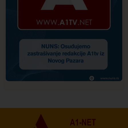
Društvo
Istaknuto
159
NUNS: Osuđujemo zastrašivanje redakcije A1tv iz
Novog Pazara