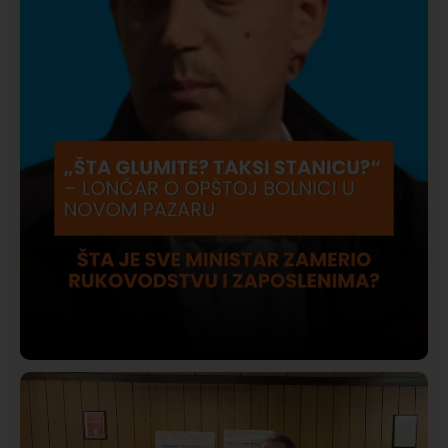
Društvo
Istaknuto
420
Lončar o Opštoj bolnici u Novom Pazaru: „Šta glumite?
Taksi stanicu?“