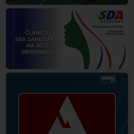
Društvo
Istaknuto
271
Požar od Magliča do Ušća, brda u plamenu –
vatrogasci na terenu
Istaknuto
Politika
172
Organizacija žena SDA Sandžaka osudila tekst
Informera o Anisi Fetahović i Adeli Melajac