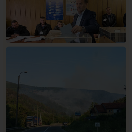
Istaknuto
Politika
325
Rasim Ljajić podneo ostavku na mesto predsednika
SDPS