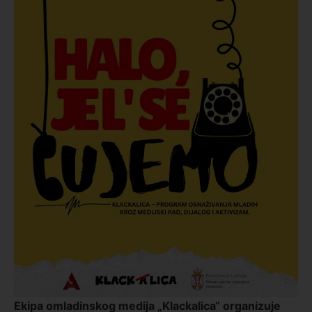
Ekipa omladinskog medija „Klackalica“ organizuje