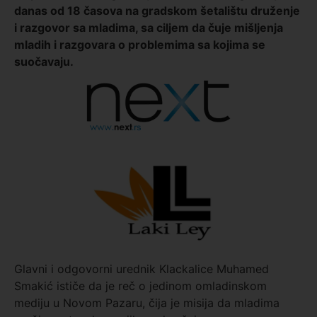
danas od 18 časova na gradskom šetalištu druženje
i razgovor sa mladima, sa ciljem da čuje mišljenja
mladih i razgovara o problemima sa kojima se
suočavaju.
Glavni i odgovorni urednik Klackalice Muhamed
Smakić ističe da je reč o jedinom omladinskom
mediju u Novom Pazaru, čija je misija da mladima