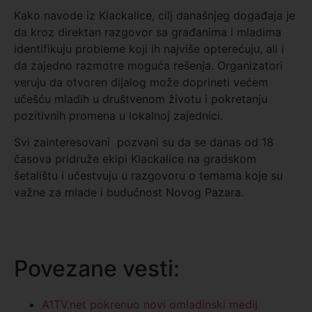
Kako navode iz Klackalice, cilj današnjeg događaja je
da kroz direktan razgovor sa građanima i mladima
identifikuju probleme koji ih najviše opterećuju, ali i
da zajedno razmotre moguća rešenja. Organizatori
veruju da otvoren dijalog može doprineti većem
učešću mladih u društvenom životu i pokretanju
pozitivnih promena u lokalnoj zajednici.
Svi zainteresovani
pozvani su da se danas od 18
časova pridruže ekipi Klackalice na gradskom
šetalištu i učestvuju u razgovoru o temama koje su
važne za mlade i budućnost Novog Pazara.
Povezane vesti:
A1TV.net pokrenuo novi omladinski medij