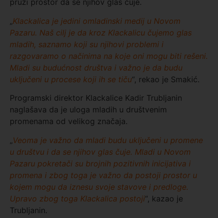
pruži prostor da se njihov glas čuje.
„
Klackalica je jedini omladinski medij u Novom
Pazaru. Naš cilj je da kroz Klackalicu čujemo glas
mladih, saznamo koji su njihovi problemi i
razgovaramo o načinima na koje oni mogu biti rešeni.
Mladi su budućnost društva i važno je da budu
uključeni u procese koji ih se tiču
“, rekao je Smakić.
Programski direktor Klackalice Kadir Trubljanin
naglašava da je uloga mladih u društvenim
promenama od velikog značaja.
„
Veoma je važno da mladi budu uključeni u promene
u društvu i da se njihov glas čuje. Mladi u Novom
Pazaru pokretači su brojnih pozitivnih inicijativa i
promena i zbog toga je važno da postoji prostor u
kojem mogu da iznesu svoje stavove i predloge.
Upravo zbog toga Klackalica postoji
“, kazao je
Trubljanin.