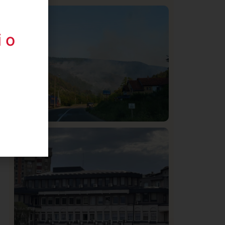
Istaknuto
Politika
326
Rasim Ljajić podneo ostavku na mesto
 o
predsednika SDPS
Društvo
Istaknuto
272
Požar od Magliča do Ušća, brda u
plamenu – vatrogasci na terenu