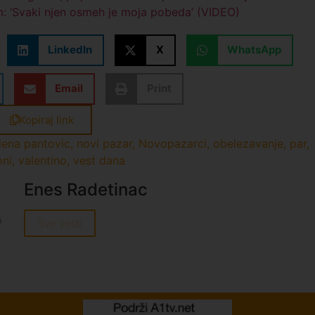
: ‘Svaki njen osmeh je moja pobeda’ (VIDEO)
LinkedIn
X
WhatsApp
Email
Print
Kopiraj link
lena pantovic
,
novi pazar
,
Novopazarci
,
obelezavanje
,
par
,
oni
,
valentino
,
vest dana
Enes Radetinac
Sve vesti