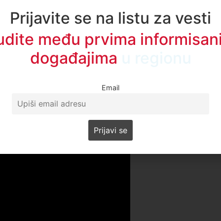
Prijavite se na listu za vesti
udite među prvima informisani
događajima
u regionu
Email