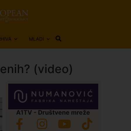
RHIVA
MLADI
enih? (video)
A1TV - Društvene mreže