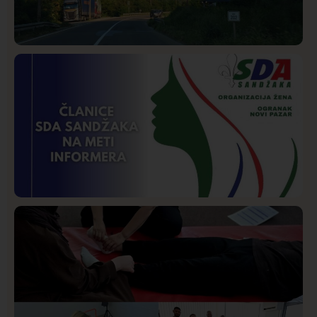
Društvo
Istaknuto
248
Požar od Magliča do Ušća, brda u plamenu –
vatrogasci na terenu
Istaknuto
Politika
170
Organizacija žena SDA Sandžaka osudila tekst
Informera o Anisi Fetahović i Adeli Melajac