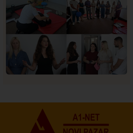
Društvo
Istaknuto
151
U Novom Pazaru počeo prvi HISBAS Neuro Kamp za
decu sa razvojnim izazovima