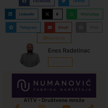
Facebook
Twitter
LinkedIn
X
WhatsApp
Telegram
Email
Print
Kopiraj link
Enes Radetinac
Sve vesti
A1TV - Društvene mreže