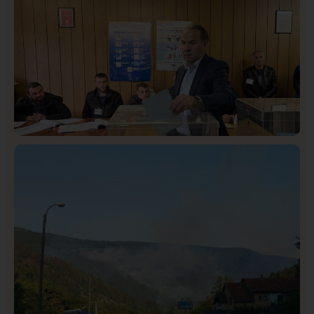
Lončar o Opštoj bolnici u Novom Pazaru: „Šta glumite?
Taksi stanicu?“
Istaknuto
Politika
321
Rasim Ljajić podneo ostavku na mesto predsednika
SDPS