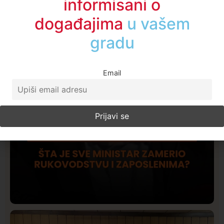
informisani o
događajima
u regionu
Email
Društvo
Istaknuto
409